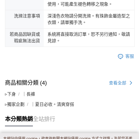
使用，可能產生褪色轉移之現象。
洗滌注意事項
深淺色衣物請分開洗滌。有珠飾金屬造型之
衣類，請單獨手洗。
若商品因缺貨或
系統將直接取消訂單，恕不另行通知，敬請
瑕疵無法出貨
見諒。
客服
商品相關分類 (4)
查看全部
▹下身
｜長褲
▹獨家企劃
｜夏日必收。清爽穿搭
本分類熱銷
全站排行
本網站中使用 cookie，欲查詢有關本網站使用 cookie 方式之詳情，及若您不希