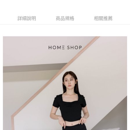
【大哥付你分期使用說明】
AFTEE先享後付
1.本服務由台灣大哥大提供，台灣大哥大用戶可立即使用無須另外申請。
2.付款方式選擇「大哥付你分期」，訂單成立後會自動跳轉到大哥付的交易
相關說明
流程，驗證手機門號後，選擇欲分期的期數、繳款截止日，確認付款後即完
詳細說明
商品規格
相關推薦
【關於「AFTEE先享後付」】
成交易。
ATM付款
AFTEE先享後付是「在收到商品之後才付款」的支付方式。 讓您購物簡單
3.實際核准額度、可分期數及費用金額請依後續交易確認頁面所載為準。
便利好安心！
4.訂單成立30分鐘內，如未前往確認交易或遇審核未通過，訂單將自動取
１．簡單：不需註冊會員、不需綁卡、不需儲值。
運送方式
消。如遇「轉專審核」未通過狀況，表示未達大哥付你分期系統評分，恕無
２．便利：只要手機號碼，簡訊認證，即可結帳。
法說明評估內容。
３．安心：先確認商品／服務後，再付款。
付款後全家取貨
【繳款方式說明】
1.分期款項不併入電信帳單，「大哥付你分期」於每月結算日後寄送繳費提
免運費
【「AFTEE先享後付」結帳流程】
醒簡訊。
１．於結帳方式選擇「AFTEE先享後付」後，將跳轉至「AFTEE先享後付」
2.透過簡訊連結打開帳單後，可選擇「超商條碼／台灣大直營門市／銀行轉
付款後萊爾富取貨
結帳頁面，進行簡訊認證並確認金額後，即可完成結帳。
帳／街口支付／iPASS MONEY」等通路繳費。
２．訂單成立數日內，您將收到繳費通知簡訊。
免運費
３．收到繳費通知簡訊後14天內，點擊此簡訊中的連結，可透過四大超商／
【注意事項】
ATM／網路銀行／等多元方式進行付款，方視為交易完成。
付款後7-11取貨
1.本服務係由「台灣大哥大股份有限公司」（以下簡稱本公司）所提供，讓
※ 請注意：結帳手續完成當下不需立刻繳費，但若您需要取消訂單，請聯絡
用戶於交易時，得透過本服務購買商品或服務，並由商店將買賣／分期付款
免運費
購買商品的店家。未經商家同意取消之訂單仍視為有效，需透過AFTEE先享
買賣價金債權讓與本公司後，依約使用本公司帳單繳交帳款。
後付繳納相關費用。
2.基於同意付款使用「大哥付你分期」之契約關係目的，商店將以您的個人
一般商品宅配
※ 交易是否成功請以「AFTEE先享後付 」之結帳頁面顯示為準，若有關於
資料（包含姓名、電話或地址）提供予台灣大哥大進項蒐集、處理及利用，
是否繳費成功／繳費後需取消欲退款等相關疑問，請聯繫「AFTEE先享後付
免運費
由本公司與您本人進行分期帳單所需資料之確認、核對及更正。
客戶支援中心」
https://netprotections.freshdesk.com/support/home
3.完整用戶服務條款，請詳閱以下連結：
https://oppay.tw/userRule
付款後門市自取
【注意事項】
１．透過由恩沛科技股份有限公司提供之「AFTEE先享後付」服務完成之交