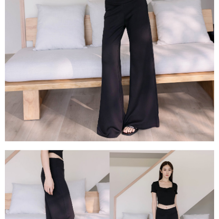
每筆NT$80，滿NT$1,500(含以上)免運費
易，需依本服務之必要範圍內提供個人資料，並將交易相關給付款項請求債
權轉讓予恩沛科技股份有限公司。
國家/地區配送
查看運費
２．關於個人資料處理事宜，請瀏覽以下網址：
https://aftee.tw/terms/#terms3
３．未成年的使用者請事先徵得法定代理人或監護人之同意方可使用
「AFTEE先享後付」，若未經同意申辦者引起之損失，本公司不負相關責
任。
４．使用「AFTEE先享後付」時，將依據個別帳號之用戶狀況，依本公司即
時審查核予不同之上限額度；若仍有額度不足之情形，本公司將視審查結果
請求用戶進行身份認證。
５．嚴禁一人註冊多個帳號或使用他人資訊註冊。若發現惡意使用之情形，
恩沛科技股份有限公司將有權停止該用戶之使用額度並採取法律行動。