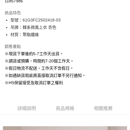
11857986
3 期 0 利率 每期
NT$563
21家銀行
商品特色
6 期 0 利率 每期
NT$281
21家銀行
合作金庫商業銀行
第一商業銀行
型號：61G3FC2502418-03
華南商業銀行
彰化商業銀行
12 期 0 利率 每期
NT$140
21家銀行
合作金庫商業銀行
第一商業銀行
吊牌：韓系微風上衣 杏色
上海商業儲蓄銀行
台北富邦商業銀行
華南商業銀行
彰化商業銀行
24 期 0 利率 每期
NT$70
20家銀行
合作金庫商業銀行
第一商業銀行
國泰世華商業銀行
兆豐國際商業銀行
材質：聚酯纖維
上海商業儲蓄銀行
台北富邦商業銀行
華南商業銀行
彰化商業銀行
臺灣中小企業銀行
台中商業銀行
合作金庫商業銀行
第一商業銀行
LINE Pay
國泰世華商業銀行
兆豐國際商業銀行
上海商業儲蓄銀行
台北富邦商業銀行
銷售重點
匯豐（台灣）商業銀行
華泰商業銀行
華南商業銀行
彰化商業銀行
臺灣中小企業銀行
台中商業銀行
國泰世華商業銀行
兆豐國際商業銀行
聯邦商業銀行
遠東國際商業銀行
Apple Pay
上海商業儲蓄銀行
台北富邦商業銀行
※現貨下單後約5-7工作天出貨。
匯豐（台灣）商業銀行
華泰商業銀行
臺灣中小企業銀行
台中商業銀行
元大商業銀行
永豐商業銀行
兆豐國際商業銀行
臺灣中小企業銀行
※調貨或預購，時間約7-20個工作天。
聯邦商業銀行
遠東國際商業銀行
匯豐（台灣）商業銀行
華泰商業銀行
街口支付
玉山商業銀行
星展（台灣）商業銀行
台中商業銀行
匯豐（台灣）商業銀行
元大商業銀行
永豐商業銀行
※假日物流不配送，工作天不含假日。
聯邦商業銀行
遠東國際商業銀行
台新國際商業銀行
中國信託商業銀行
華泰商業銀行
聯邦商業銀行
玉山商業銀行
星展（台灣）商業銀行
悠遊付
※如遇缺貨瑕疵將直接取消訂單不另行通知。
元大商業銀行
永豐商業銀行
台灣樂天信用卡公司
遠東國際商業銀行
元大商業銀行
台新國際商業銀行
中國信託商業銀行
玉山商業銀行
星展（台灣）商業銀行
※HS保留接受及取消訂單之權利
永豐商業銀行
玉山商業銀行
台灣樂天信用卡公司
大哥付你分期
台新國際商業銀行
中國信託商業銀行
星展（台灣）商業銀行
台新國際商業銀行
相關說明
台灣樂天信用卡公司
中國信託商業銀行
台灣樂天信用卡公司
【大哥付你分期使用說明】
AFTEE先享後付
1.本服務由台灣大哥大提供，台灣大哥大用戶可立即使用無須另外申請。
詳細說明
商品規格
相關推薦
2.付款方式選擇「大哥付你分期」，訂單成立後會自動跳轉到大哥付的交易
相關說明
流程，驗證手機門號後，選擇欲分期的期數、繳款截止日，確認付款後即完
【關於「AFTEE先享後付」】
成交易。
ATM付款
AFTEE先享後付是「在收到商品之後才付款」的支付方式。 讓您購物簡單
3.實際核准額度、可分期數及費用金額請依後續交易確認頁面所載為準。
便利好安心！