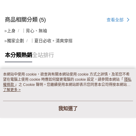
商品相關分類 (5)
查看全部
▹上身
｜背心、無袖
▹獨家企劃
｜夏日必收。清爽穿搭
本分類熱銷
全站排行
本網站中使用 cookie，欲查詢有關本網站使用 cookie 方式之詳情，及若您不希
熱門標籤
望在電腦上使用 cookie 時應如何變更電腦的 cookie 設定，請參閱本網站「
隱私
權條款
」之 Cookie 聲明。您繼續使用本網站即表示您同意本公司得按本網站使
用條款之 Cookie 聲明使用 cookie。
了解更多 >
我知道了