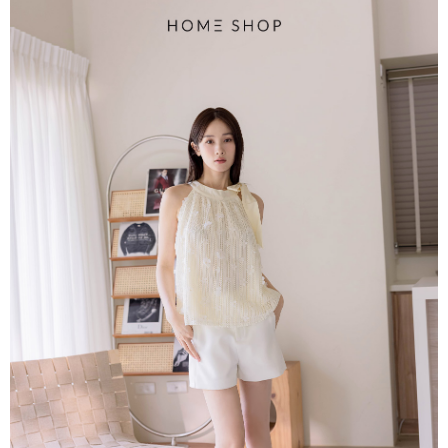
4.訂單成立30分鐘內，如未前往確認交易或遇審核未通過，訂單將自動取
１．簡單：不需註冊會員、不需綁卡、不需儲值。
運送方式
消。如遇「轉專審核」未通過狀況，表示未達大哥付你分期系統評分，恕無
２．便利：只要手機號碼，簡訊認證，即可結帳。
法說明評估內容。
３．安心：先確認商品／服務後，再付款。
付款後全家取貨
【繳款方式說明】
1.分期款項不併入電信帳單，「大哥付你分期」於每月結算日後寄送繳費提
免運費
【「AFTEE先享後付」結帳流程】
醒簡訊。
１．於結帳方式選擇「AFTEE先享後付」後，將跳轉至「AFTEE先享後付」
2.透過簡訊連結打開帳單後，可選擇「超商條碼／台灣大直營門市／銀行轉
付款後萊爾富取貨
結帳頁面，進行簡訊認證並確認金額後，即可完成結帳。
帳／街口支付／iPASS MONEY」等通路繳費。
２．訂單成立數日內，您將收到繳費通知簡訊。
免運費
３．收到繳費通知簡訊後14天內，點擊此簡訊中的連結，可透過四大超商／
【注意事項】
ATM／網路銀行／等多元方式進行付款，方視為交易完成。
付款後7-11取貨
1.本服務係由「台灣大哥大股份有限公司」（以下簡稱本公司）所提供，讓
※ 請注意：結帳手續完成當下不需立刻繳費，但若您需要取消訂單，請聯絡
用戶於交易時，得透過本服務購買商品或服務，並由商店將買賣／分期付款
免運費
購買商品的店家。未經商家同意取消之訂單仍視為有效，需透過AFTEE先享
買賣價金債權讓與本公司後，依約使用本公司帳單繳交帳款。
後付繳納相關費用。
2.基於同意付款使用「大哥付你分期」之契約關係目的，商店將以您的個人
一般商品宅配
※ 交易是否成功請以「AFTEE先享後付 」之結帳頁面顯示為準，若有關於
資料（包含姓名、電話或地址）提供予台灣大哥大進項蒐集、處理及利用，
是否繳費成功／繳費後需取消欲退款等相關疑問，請聯繫「AFTEE先享後付
免運費
由本公司與您本人進行分期帳單所需資料之確認、核對及更正。
客戶支援中心」
https://netprotections.freshdesk.com/support/home
3.完整用戶服務條款，請詳閱以下連結：
https://oppay.tw/userRule
付款後門市自取
【注意事項】
１．透過由恩沛科技股份有限公司提供之「AFTEE先享後付」服務完成之交
每筆NT$80，滿NT$1,500(含以上)免運費
易，需依本服務之必要範圍內提供個人資料，並將交易相關給付款項請求債
權轉讓予恩沛科技股份有限公司。
國家/地區配送
查看運費
２．關於個人資料處理事宜，請瀏覽以下網址：
https://aftee.tw/terms/#terms3
３．未成年的使用者請事先徵得法定代理人或監護人之同意方可使用
「AFTEE先享後付」，若未經同意申辦者引起之損失，本公司不負相關責