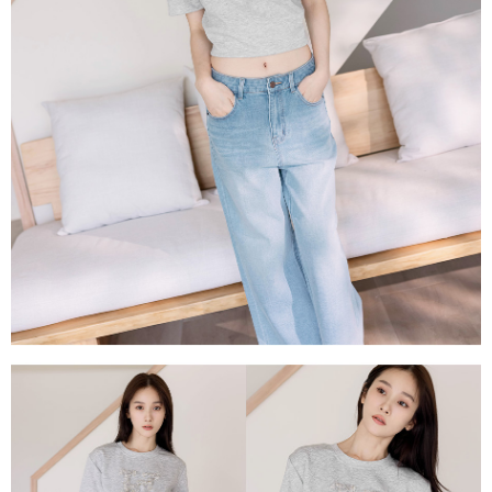
每筆NT$80，滿NT$1,500(含以上)免運費
易，需依本服務之必要範圍內提供個人資料，並將交易相關給付款項請求債
權轉讓予恩沛科技股份有限公司。
國家/地區配送
查看運費
２．關於個人資料處理事宜，請瀏覽以下網址：
https://aftee.tw/terms/#terms3
３．未成年的使用者請事先徵得法定代理人或監護人之同意方可使用
「AFTEE先享後付」，若未經同意申辦者引起之損失，本公司不負相關責
任。
４．使用「AFTEE先享後付」時，將依據個別帳號之用戶狀況，依本公司即
時審查核予不同之上限額度；若仍有額度不足之情形，本公司將視審查結果
請求用戶進行身份認證。
５．嚴禁一人註冊多個帳號或使用他人資訊註冊。若發現惡意使用之情形，
恩沛科技股份有限公司將有權停止該用戶之使用額度並採取法律行動。