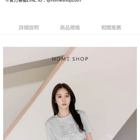
※官方客服LINE ID：@homeshop2007
【大哥付你分期使用說明】
AFTEE先享後付
1.本服務由台灣大哥大提供，台灣大哥大用戶可立即使用無須另外申請。
2.付款方式選擇「大哥付你分期」，訂單成立後會自動跳轉到大哥付的交易
相關說明
流程，驗證手機門號後，選擇欲分期的期數、繳款截止日，確認付款後即完
【關於「AFTEE先享後付」】
成交易。
ATM付款
AFTEE先享後付是「在收到商品之後才付款」的支付方式。 讓您購物簡單
詳細說明
商品規格
相關推薦
3.實際核准額度、可分期數及費用金額請依後續交易確認頁面所載為準。
便利好安心！
4.訂單成立30分鐘內，如未前往確認交易或遇審核未通過，訂單將自動取
１．簡單：不需註冊會員、不需綁卡、不需儲值。
運送方式
消。如遇「轉專審核」未通過狀況，表示未達大哥付你分期系統評分，恕無
２．便利：只要手機號碼，簡訊認證，即可結帳。
法說明評估內容。
３．安心：先確認商品／服務後，再付款。
付款後全家取貨
【繳款方式說明】
1.分期款項不併入電信帳單，「大哥付你分期」於每月結算日後寄送繳費提
免運費
【「AFTEE先享後付」結帳流程】
醒簡訊。
１．於結帳方式選擇「AFTEE先享後付」後，將跳轉至「AFTEE先享後付」
2.透過簡訊連結打開帳單後，可選擇「超商條碼／台灣大直營門市／銀行轉
付款後萊爾富取貨
結帳頁面，進行簡訊認證並確認金額後，即可完成結帳。
帳／街口支付／iPASS MONEY」等通路繳費。
２．訂單成立數日內，您將收到繳費通知簡訊。
免運費
３．收到繳費通知簡訊後14天內，點擊此簡訊中的連結，可透過四大超商／
【注意事項】
ATM／網路銀行／等多元方式進行付款，方視為交易完成。
付款後7-11取貨
1.本服務係由「台灣大哥大股份有限公司」（以下簡稱本公司）所提供，讓
※ 請注意：結帳手續完成當下不需立刻繳費，但若您需要取消訂單，請聯絡
用戶於交易時，得透過本服務購買商品或服務，並由商店將買賣／分期付款
免運費
購買商品的店家。未經商家同意取消之訂單仍視為有效，需透過AFTEE先享
買賣價金債權讓與本公司後，依約使用本公司帳單繳交帳款。
後付繳納相關費用。
2.基於同意付款使用「大哥付你分期」之契約關係目的，商店將以您的個人
一般商品宅配
※ 交易是否成功請以「AFTEE先享後付 」之結帳頁面顯示為準，若有關於
資料（包含姓名、電話或地址）提供予台灣大哥大進項蒐集、處理及利用，
是否繳費成功／繳費後需取消欲退款等相關疑問，請聯繫「AFTEE先享後付
免運費
由本公司與您本人進行分期帳單所需資料之確認、核對及更正。
客戶支援中心」
https://netprotections.freshdesk.com/support/home
3.完整用戶服務條款，請詳閱以下連結：
https://oppay.tw/userRule
付款後門市自取
【注意事項】
１．透過由恩沛科技股份有限公司提供之「AFTEE先享後付」服務完成之交