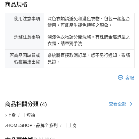
商品規格
使用注意事項
深色衣類請避免和淺色衣物、包包一起組合
使用，可能產生褪色轉移之現象。
洗滌注意事項
深淺色衣物請分開洗滌。有珠飾金屬造型之
衣類，請單獨手洗。
若商品因缺貨或
系統將直接取消訂單，恕不另行通知，敬請
瑕疵無法出貨
見諒。
客服
商品相關分類 (4)
查看全部
▹上身
｜短袖
▹HOMESHOP ‧ 品牌全系列
｜上身