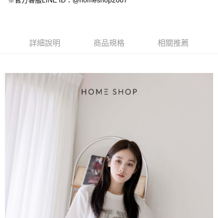
※官方客服LINE ID：@homeshop2007
【大哥付你分期使用說明】
AFTEE先享後付
1.本服務由台灣大哥大提供，台灣大哥大用戶可立即使用無須另外申請。
2.付款方式選擇「大哥付你分期」，訂單成立後會自動跳轉到大哥付的交易
相關說明
流程，驗證手機門號後，選擇欲分期的期數、繳款截止日，確認付款後即完
【關於「AFTEE先享後付」】
成交易。
ATM付款
AFTEE先享後付是「在收到商品之後才付款」的支付方式。 讓您購物簡單
詳細說明
商品規格
相關推薦
3.實際核准額度、可分期數及費用金額請依後續交易確認頁面所載為準。
便利好安心！
4.訂單成立30分鐘內，如未前往確認交易或遇審核未通過，訂單將自動取
１．簡單：不需註冊會員、不需綁卡、不需儲值。
運送方式
消。如遇「轉專審核」未通過狀況，表示未達大哥付你分期系統評分，恕無
２．便利：只要手機號碼，簡訊認證，即可結帳。
法說明評估內容。
３．安心：先確認商品／服務後，再付款。
付款後全家取貨
【繳款方式說明】
1.分期款項不併入電信帳單，「大哥付你分期」於每月結算日後寄送繳費提
免運費
【「AFTEE先享後付」結帳流程】
醒簡訊。
１．於結帳方式選擇「AFTEE先享後付」後，將跳轉至「AFTEE先享後付」
2.透過簡訊連結打開帳單後，可選擇「超商條碼／台灣大直營門市／銀行轉
付款後萊爾富取貨
結帳頁面，進行簡訊認證並確認金額後，即可完成結帳。
帳／街口支付／iPASS MONEY」等通路繳費。
２．訂單成立數日內，您將收到繳費通知簡訊。
免運費
３．收到繳費通知簡訊後14天內，點擊此簡訊中的連結，可透過四大超商／
【注意事項】
ATM／網路銀行／等多元方式進行付款，方視為交易完成。
付款後7-11取貨
1.本服務係由「台灣大哥大股份有限公司」（以下簡稱本公司）所提供，讓
※ 請注意：結帳手續完成當下不需立刻繳費，但若您需要取消訂單，請聯絡
用戶於交易時，得透過本服務購買商品或服務，並由商店將買賣／分期付款
免運費
購買商品的店家。未經商家同意取消之訂單仍視為有效，需透過AFTEE先享
買賣價金債權讓與本公司後，依約使用本公司帳單繳交帳款。
後付繳納相關費用。
2.基於同意付款使用「大哥付你分期」之契約關係目的，商店將以您的個人
一般商品宅配
※ 交易是否成功請以「AFTEE先享後付 」之結帳頁面顯示為準，若有關於
資料（包含姓名、電話或地址）提供予台灣大哥大進項蒐集、處理及利用，
是否繳費成功／繳費後需取消欲退款等相關疑問，請聯繫「AFTEE先享後付
免運費
由本公司與您本人進行分期帳單所需資料之確認、核對及更正。
客戶支援中心」
https://netprotections.freshdesk.com/support/home
3.完整用戶服務條款，請詳閱以下連結：
https://oppay.tw/userRule
付款後門市自取
【注意事項】
１．透過由恩沛科技股份有限公司提供之「AFTEE先享後付」服務完成之交