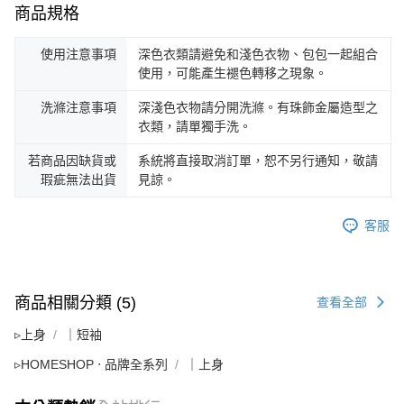
商品規格
使用注意事項
深色衣類請避免和淺色衣物、包包一起組合
使用，可能產生褪色轉移之現象。
洗滌注意事項
深淺色衣物請分開洗滌。有珠飾金屬造型之
衣類，請單獨手洗。
若商品因缺貨或
系統將直接取消訂單，恕不另行通知，敬請
瑕疵無法出貨
見諒。
客服
商品相關分類 (5)
查看全部
▹上身
｜短袖
▹HOMESHOP ‧ 品牌全系列
｜上身