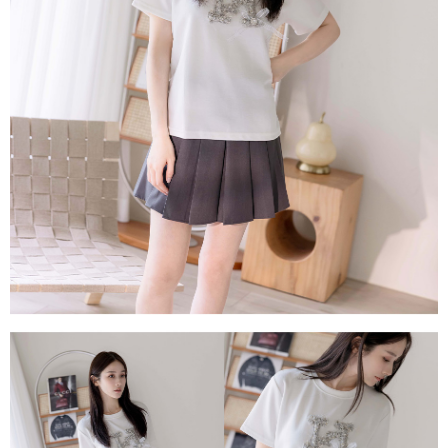
每筆NT$80，滿NT$1,500(含以上)免運費
易，需依本服務之必要範圍內提供個人資料，並將交易相關給付款項請求債
權轉讓予恩沛科技股份有限公司。
國家/地區配送
查看運費
２．關於個人資料處理事宜，請瀏覽以下網址：
https://aftee.tw/terms/#terms3
３．未成年的使用者請事先徵得法定代理人或監護人之同意方可使用
「AFTEE先享後付」，若未經同意申辦者引起之損失，本公司不負相關責
任。
４．使用「AFTEE先享後付」時，將依據個別帳號之用戶狀況，依本公司即
時審查核予不同之上限額度；若仍有額度不足之情形，本公司將視審查結果
請求用戶進行身份認證。
５．嚴禁一人註冊多個帳號或使用他人資訊註冊。若發現惡意使用之情形，
恩沛科技股份有限公司將有權停止該用戶之使用額度並採取法律行動。