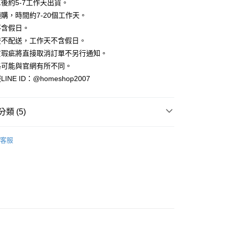
業銀行
彰化商業銀行
後約5-7工作天出貨。
小企業銀行
台中商業銀行
庫商業銀行
第一商業銀行
華商業銀行
兆豐國際商業銀行
業儲蓄銀行
台北富邦商業銀行
台灣）商業銀行
華泰商業銀行
購，時間約7-20個工作天。
業銀行
彰化商業銀行
小企業銀行
台中商業銀行
華商業銀行
兆豐國際商業銀行
業銀行
遠東國際商業銀行
業儲蓄銀行
台北富邦商業銀行
不含假日。
台灣）商業銀行
華泰商業銀行
小企業銀行
台中商業銀行
業銀行
永豐商業銀行
際商業銀行
臺灣中小企業銀行
業銀行
遠東國際商業銀行
流不配送，工作天不含假日。
台灣）商業銀行
華泰商業銀行
業銀行
星展（台灣）商業銀行
業銀行
匯豐（台灣）商業銀行
業銀行
永豐商業銀行
貨瑕疵將直接取消訂單不另行通知。
業銀行
遠東國際商業銀行
際商業銀行
中國信託商業銀行
業銀行
聯邦商業銀行
業銀行
星展（台灣）商業銀行
業銀行
永豐商業銀行
格可能與官網有所不同。
天信用卡公司
際商業銀行
元大商業銀行
際商業銀行
中國信託商業銀行
業銀行
星展（台灣）商業銀行
NE ID：@homeshop2007
業銀行
玉山商業銀行
天信用卡公司
分期
際商業銀行
中國信託商業銀行
台灣）商業銀行
台新國際商業銀行
天信用卡公司
託商業銀行
台灣樂天信用卡公司
你分期使用說明】
類 (5)
享後付
由台灣大哥大提供，台灣大哥大用戶可立即使用無須另外申請。
式選擇「大哥付你分期」，訂單成立後會自動跳轉到大哥付的交易
｜短袖
證手機門號後，選擇欲分期的期數、繳款截止日，確認付款後即
FTEE先享後付」】
客服
。
先享後付是「在收到商品之後才付款」的支付方式。 讓您購物簡單
HOP ‧ 品牌全系列
｜上身
准額度、可分期數及費用金額請依後續交易確認頁面所載為準。
心！
立30分鐘內，如未前往確認交易或遇審核未通過，訂單將自動取
：不需註冊會員、不需綁卡、不需儲值。
品79折起
「轉專審核」未通過狀況，表示未達大哥付你分期系統評分，恕
：只要手機號碼，簡訊認證，即可結帳。
評估內容。
：先確認商品／服務後，再付款。
｜經典不敗 ‧ 簡約系單品
式說明】
家取貨
項不併入電信帳單，「大哥付你分期」於每月結算日後寄送繳費提
EE先享後付」結帳流程】
｜2026 ‧ WHITE流行色
方式選擇「AFTEE先享後付」後，將跳轉至「AFTEE先享後
訊連結打開帳單後，可選擇「超商條碼／台灣大直營門市／銀行轉
頁面，進行簡訊認證並確認金額後，即可完成結帳。
付／iPASS MONEY」等通路繳費。
爾富取貨
成立數日內，您將收到繳費通知簡訊。