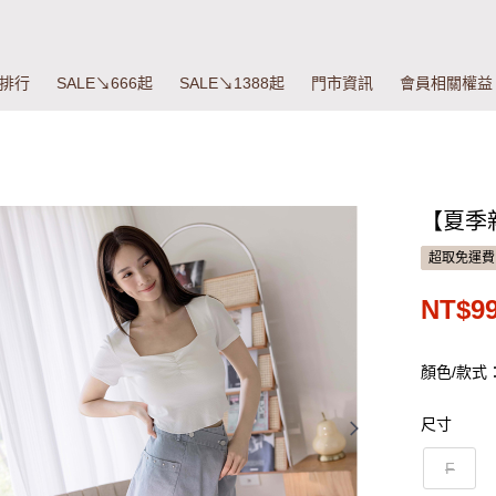
排行
SALE↘666起
SALE↘1388起
門市資訊
會員相關權益
【夏季
超取免運費
NT$9
顏色/款式
尺寸
F