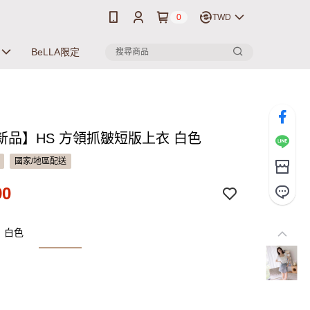
0
TWD
BeLLA限定
新品】HS 方領抓皺短版上衣 白色
國家/地區配送
90
：白色