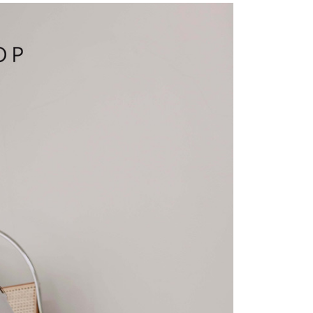
費通知簡訊後14天內，點擊此簡訊中的連結，可透過四大超商
項】
網路銀行／等多元方式進行付款，方視為交易完成。
係由「台灣大哥大股份有限公司」（以下簡稱本公司）所提供，讓
：結帳手續完成當下不需立刻繳費，但若您需要取消訂單，請聯
1取貨
易時，得透過本服務購買商品或服務，並由商店將買賣／分期付
的店家。未經商家同意取消之訂單仍視為有效，需透過AFTEE
金債權讓與本公司後，依約使用本公司帳單繳交帳款。
繳納相關費用。
意付款使用「大哥付你分期」之契約關係目的，商店將以您的個人
否成功請以「AFTEE先享後付 」之結帳頁面顯示為準，若有關於
含姓名、電話或地址）提供予台灣大哥大進項蒐集、處理及利
功／繳費後需取消欲退款等相關疑問，請聯繫「AFTEE先享後
宅配
公司與您本人進行分期帳單所需資料之確認、核對及更正。
援中心」
https://netprotections.freshdesk.com/support/home
戶服務條款，請詳閱以下連結：
https://oppay.tw/userRule
項】
市自取
恩沛科技股份有限公司提供之「AFTEE先享後付」服務完成之
依本服務之必要範圍內提供個人資料，並將交易相關給付款項請
0，滿NT$1,500(含以上)免運費
讓予恩沛科技股份有限公司。
個人資料處理事宜，請瀏覽以下網址：
配送
查看運費
ee.tw/terms/#terms3
年的使用者請事先徵得法定代理人或監護人之同意方可使用
E先享後付」，若未經同意申辦者引起之損失，本公司不負相關責
AFTEE先享後付」時，將依據個別帳號之用戶狀況，依本公司
核予不同之上限額度；若仍有額度不足之情形，本公司將視審查
用戶進行身份認證。
一人註冊多個帳號或使用他人資訊註冊。若發現惡意使用之情
科技股份有限公司將有權停止該用戶之使用額度並採取法律行