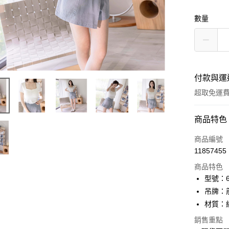
數量
付款與運
超取免運
付款方式
商品特色
信用卡一
商品編號
11857455
信用卡分
商品特色
3 期 
型號：61
6 期 
合作金
吊牌：
華南商
12 期
材質：
合作金
上海商
華南商
24 期
合作金
銷售重點
國泰世
上海商