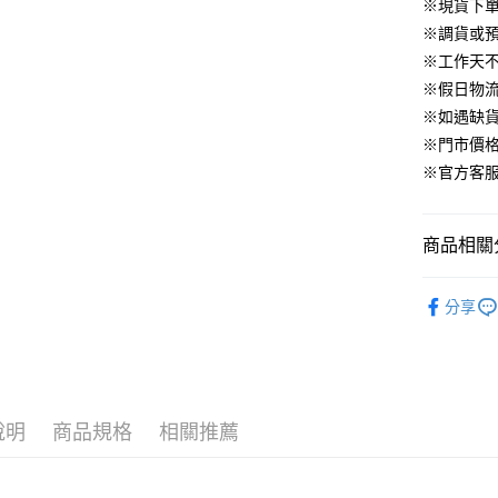
華南商
※現貨下單
臺灣中
合作金
LINE Pay
國泰世
上海商
匯豐（
※調貨或預
華南商
臺灣中
國泰世
聯邦商
Apple Pay
上海商
※工作天
匯豐（
臺灣中
元大商
兆豐國
聯邦商
※假日物
匯豐（
街口支付
玉山商
台中商
元大商
※如遇缺
聯邦商
台新國
華泰商
玉山商
悠遊付
元大商
※門市價
台灣樂
遠東國
台新國
玉山商
※官方客服LI
永豐商
台灣樂
大哥付你
台新國
星展（
相關說明
台灣樂
中國信
【大哥付
商品相關分
AFTEE先
1.本服務
2.付款方
相關說明
▹上身
流程，驗
【關於「A
分享
ATM付款
完成交易
AFTEE
▹HOMES
3.實際核
便利好安
4.訂單成
１．簡單
🔥 HS新
消。如遇
２．便利
運送方式
無法說明
３．安心
▹獨家企劃
【繳款方
付款後全
說明
商品規格
相關推薦
1.分期款
▹獨家企劃
【「AFT
醒簡訊。
免運費
１．於結帳
2.透過簡
付」結帳
帳／街口支
付款後萊
２．訂單