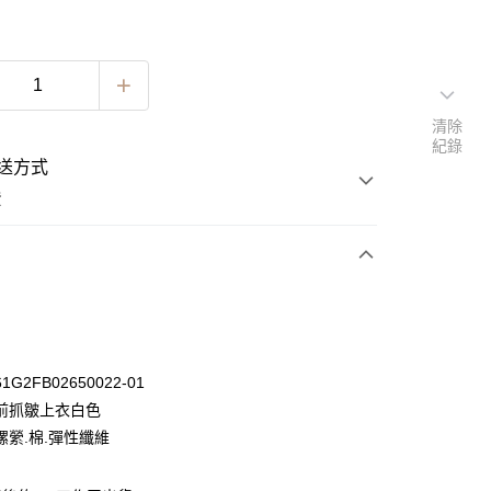
清除
紀錄
送方式
費
次付款
期付款
0 利率 每期
NT$330
21家銀行
G2FB02650022-01
0 利率 每期
NT$165
21家銀行
庫商業銀行
第一商業銀行
前抓皺上衣白色
業銀行
彰化商業銀行
 0 利率 每期
NT$82
21家銀行
縲縈.棉.彈性纖維
庫商業銀行
第一商業銀行
業儲蓄銀行
台北富邦商業銀行
業銀行
彰化商業銀行
 0 利率 每期
NT$41
20家銀行
庫商業銀行
第一商業銀行
華商業銀行
兆豐國際商業銀行
業儲蓄銀行
台北富邦商業銀行