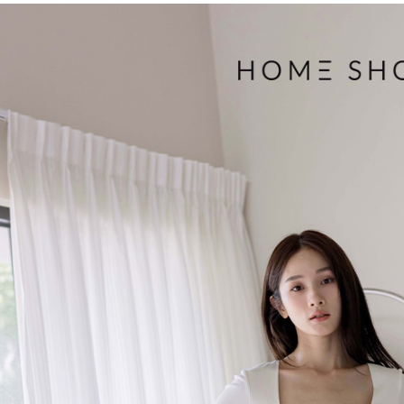
３．收到繳
免運費
【注意事
／ATM／
1.本服務
※ 請注意
付款後7-1
用戶於交
絡購買商品
款買賣價
先享後付
免運費
2.基於同
※ 交易是
資料（包
是否繳費成
一般商品
用，由本
付客戶支
免運費
3.完整用
【注意事
付款後門
１．透過由
交易，需
每筆NT$8
求債權轉
２．關於
國家/地區
https://aft
３．未成
「AFTE
任。
４．使用「
即時審查
結果請求
５．嚴禁
形，恩沛
動。