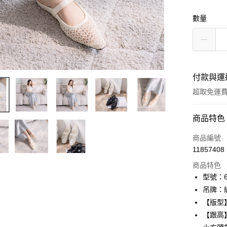
數量
付款與運
超取免運
付款方式
商品特色
信用卡一
商品編號
11857408
信用卡分
商品特色
3 期 
型號：61
6 期 
合作金
吊牌：
華南商
12 期
【版型
合作金
上海商
華南商
【跟高
24 期
合作金
國泰世
上海商