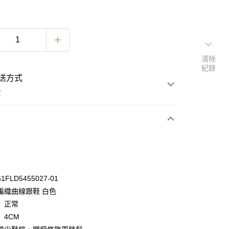
清除
紀錄
送方式
費
次付款
期付款
0 利率 每期
NT$630
21家銀行
FLD5455027-01
0 利率 每期
NT$315
21家銀行
庫商業銀行
第一商業銀行
編織曲線跟鞋 白色
業銀行
彰化商業銀行
 0 利率 每期
NT$157
21家銀行
】正常
庫商業銀行
第一商業銀行
業儲蓄銀行
台北富邦商業銀行
業銀行
彰化商業銀行
】4CM
 0 利率 每期
NT$78
20家銀行
庫商業銀行
第一商業銀行
華商業銀行
兆豐國際商業銀行
業儲蓄銀行
台北富邦商業銀行