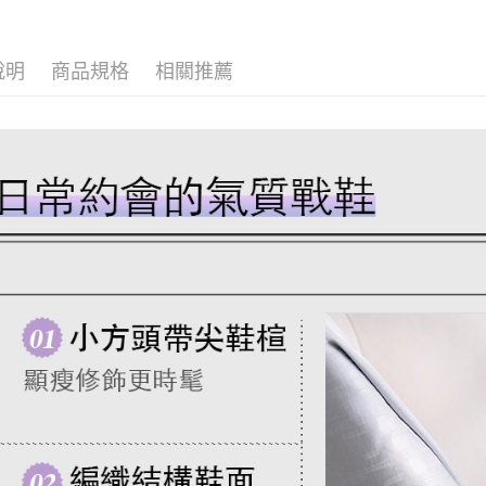
▹獨家企劃
３．收到繳
免運費
【注意事
／ATM／
1.本服務
※ 請注意
付款後7-1
說明
商品規格
相關推薦
用戶於交
絡購買商品
款買賣價
先享後付
免運費
2.基於同
※ 交易是
資料（包
是否繳費成
一般商品
用，由本
付客戶支
免運費
3.完整用
【注意事
付款後門
１．透過由
交易，需
每筆NT$8
求債權轉
２．關於
國家/地區
https://aft
３．未成
「AFTE
任。
４．使用「
即時審查
結果請求
５．嚴禁
形，恩沛
動。