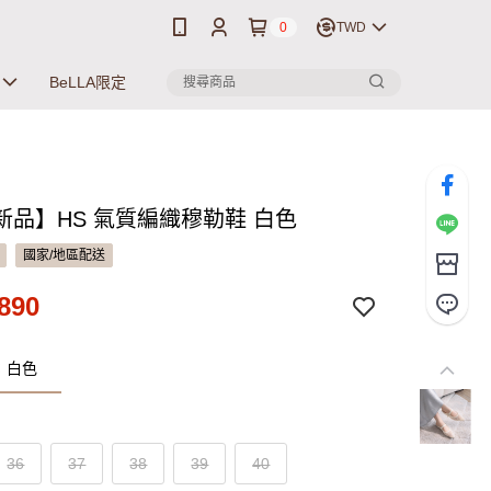
0
TWD
BeLLA限定
新品】HS 氣質編織穆勒鞋 白色
國家/地區配送
890
：白色
36
37
38
39
40