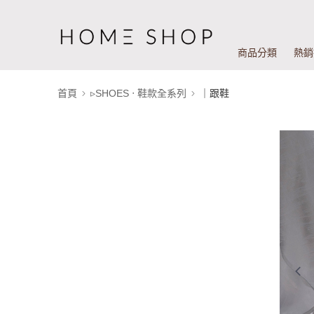
商品分類
熱銷
首頁
▹SHOES ‧ 鞋款全系列
｜跟鞋