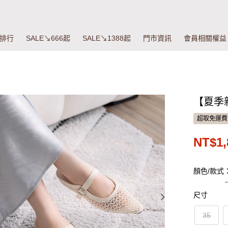
排行
SALE↘666起
SALE↘1388起
門市資訊
會員相關權益
【夏季
超取免運費
NT$1,
顏色/款式
尺寸
35