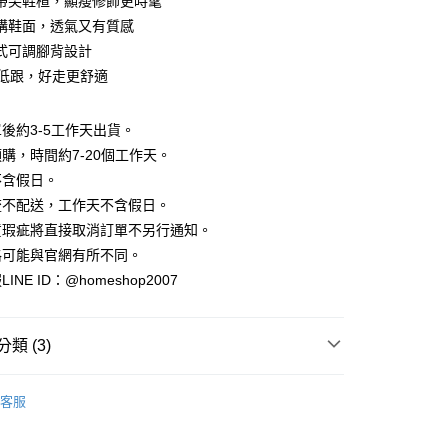
帶尖鞋楦，顯瘦修飾更時髦
業銀行
彰化商業銀行
小企業銀行
台中商業銀行
庫商業銀行
第一商業銀行
華商業銀行
兆豐國際商業銀行
業儲蓄銀行
台北富邦商業銀行
構鞋面，透氣又有質感
台灣）商業銀行
華泰商業銀行
業銀行
彰化商業銀行
小企業銀行
台中商業銀行
華商業銀行
兆豐國際商業銀行
業銀行
遠東國際商業銀行
式可調腳背設計
業儲蓄銀行
台北富邦商業銀行
台灣）商業銀行
華泰商業銀行
小企業銀行
台中商業銀行
業銀行
永豐商業銀行
際商業銀行
臺灣中小企業銀行
中低跟，好走更舒適
業銀行
遠東國際商業銀行
台灣）商業銀行
華泰商業銀行
業銀行
星展（台灣）商業銀行
業銀行
匯豐（台灣）商業銀行
業銀行
永豐商業銀行
業銀行
遠東國際商業銀行
際商業銀行
中國信託商業銀行
業銀行
聯邦商業銀行
業銀行
星展（台灣）商業銀行
業銀行
永豐商業銀行
後約3-5工作天出貨。
天信用卡公司
際商業銀行
元大商業銀行
際商業銀行
中國信託商業銀行
業銀行
星展（台灣）商業銀行
購，時間約7-20個工作天。
業銀行
玉山商業銀行
天信用卡公司
分期
際商業銀行
中國信託商業銀行
台灣）商業銀行
台新國際商業銀行
不含假日。
天信用卡公司
託商業銀行
台灣樂天信用卡公司
流不配送，工作天不含假日。
你分期使用說明】
享後付
由台灣大哥大提供，台灣大哥大用戶可立即使用無須另外申請。
貨瑕疵將直接取消訂單不另行通知。
式選擇「大哥付你分期」，訂單成立後會自動跳轉到大哥付的交易
格可能與官網有所不同。
證手機門號後，選擇欲分期的期數、繳款截止日，確認付款後即
FTEE先享後付」】
。
NE ID：@homeshop2007
先享後付是「在收到商品之後才付款」的支付方式。 讓您購物簡單
准額度、可分期數及費用金額請依後續交易確認頁面所載為準。
心！
立30分鐘內，如未前往確認交易或遇審核未通過，訂單將自動取
：不需註冊會員、不需綁卡、不需儲值。
「轉專審核」未通過狀況，表示未達大哥付你分期系統評分，恕
：只要手機號碼，簡訊認證，即可結帳。
類 (3)
評估內容。
：先確認商品／服務後，再付款。
式說明】
家取貨
 ‧ 鞋款全系列
｜跟鞋
項不併入電信帳單，「大哥付你分期」於每月結算日後寄送繳費提
EE先享後付」結帳流程】
客服
方式選擇「AFTEE先享後付」後，將跳轉至「AFTEE先享後
品79折起
訊連結打開帳單後，可選擇「超商條碼／台灣大直營門市／銀行轉
頁面，進行簡訊認證並確認金額後，即可完成結帳。
付／iPASS MONEY」等通路繳費。
爾富取貨
成立數日內，您將收到繳費通知簡訊。