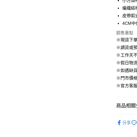
小方頭
華南商
臺灣中
合作金
LINE Pay
國泰世
上海商
編織結
匯豐（
華南商
臺灣中
國泰世
聯邦商
皮帶釦
Apple Pay
上海商
匯豐（
臺灣中
元大商
兆豐國
4CM
聯邦商
匯豐（
街口支付
玉山商
台中商
元大商
銷售重點
聯邦商
台新國
華泰商
玉山商
悠遊付
元大商
※現貨下單
台灣樂
遠東國
台新國
玉山商
※調貨或預
永豐商
台灣樂
大哥付你
台新國
星展（
※工作天
相關說明
台灣樂
中國信
※假日物
【大哥付
AFTEE先
1.本服務
※如遇缺
2.付款方
相關說明
※門市價
流程，驗
【關於「A
ATM付款
完成交易
※官方客服LI
AFTEE
3.實際核
便利好安
4.訂單成
１．簡單
消。如遇
２．便利
運送方式
商品相關分
無法說明
３．安心
【繳款方
付款後全
▹SHOES
1.分期款
【「AFT
分享
醒簡訊。
免運費
１．於結帳
🔥 HS新
2.透過簡
付」結帳
帳／街口支
付款後萊
２．訂單