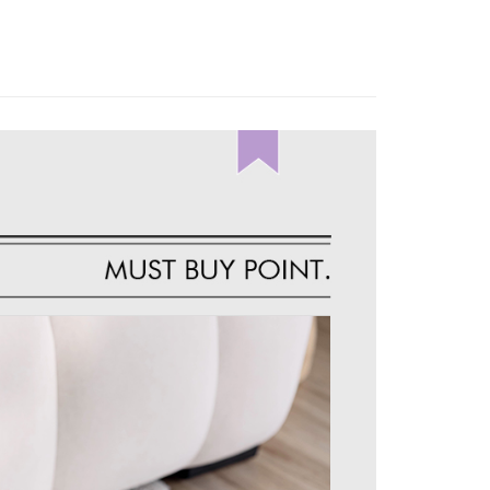
｜2026 ‧ WHITE流行色
費通知簡訊後14天內，點擊此簡訊中的連結，可透過四大超商
項】
網路銀行／等多元方式進行付款，方視為交易完成。
係由「台灣大哥大股份有限公司」（以下簡稱本公司）所提供，讓
：結帳手續完成當下不需立刻繳費，但若您需要取消訂單，請聯
1取貨
易時，得透過本服務購買商品或服務，並由商店將買賣／分期付
的店家。未經商家同意取消之訂單仍視為有效，需透過AFTEE
金債權讓與本公司後，依約使用本公司帳單繳交帳款。
繳納相關費用。
意付款使用「大哥付你分期」之契約關係目的，商店將以您的個人
否成功請以「AFTEE先享後付 」之結帳頁面顯示為準，若有關於
含姓名、電話或地址）提供予台灣大哥大進項蒐集、處理及利
功／繳費後需取消欲退款等相關疑問，請聯繫「AFTEE先享後
宅配
公司與您本人進行分期帳單所需資料之確認、核對及更正。
援中心」
https://netprotections.freshdesk.com/support/home
戶服務條款，請詳閱以下連結：
https://oppay.tw/userRule
項】
市自取
恩沛科技股份有限公司提供之「AFTEE先享後付」服務完成之
依本服務之必要範圍內提供個人資料，並將交易相關給付款項請
0，滿NT$1,500(含以上)免運費
讓予恩沛科技股份有限公司。
個人資料處理事宜，請瀏覽以下網址：
配送
查看運費
ee.tw/terms/#terms3
年的使用者請事先徵得法定代理人或監護人之同意方可使用
E先享後付」，若未經同意申辦者引起之損失，本公司不負相關責
AFTEE先享後付」時，將依據個別帳號之用戶狀況，依本公司
核予不同之上限額度；若仍有額度不足之情形，本公司將視審查
用戶進行身份認證。
一人註冊多個帳號或使用他人資訊註冊。若發現惡意使用之情
科技股份有限公司將有權停止該用戶之使用額度並採取法律行