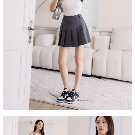
每筆NT$80，滿NT$1,500(含以上)免運費
易，需依本服務之必要範圍內提供個人資料，並將交易相關給付款項請求債
權轉讓予恩沛科技股份有限公司。
國家/地區配送
查看運費
２．關於個人資料處理事宜，請瀏覽以下網址：
https://aftee.tw/terms/#terms3
３．未成年的使用者請事先徵得法定代理人或監護人之同意方可使用
「AFTEE先享後付」，若未經同意申辦者引起之損失，本公司不負相關責
任。
４．使用「AFTEE先享後付」時，將依據個別帳號之用戶狀況，依本公司即
時審查核予不同之上限額度；若仍有額度不足之情形，本公司將視審查結果
請求用戶進行身份認證。
５．嚴禁一人註冊多個帳號或使用他人資訊註冊。若發現惡意使用之情形，
恩沛科技股份有限公司將有權停止該用戶之使用額度並採取法律行動。