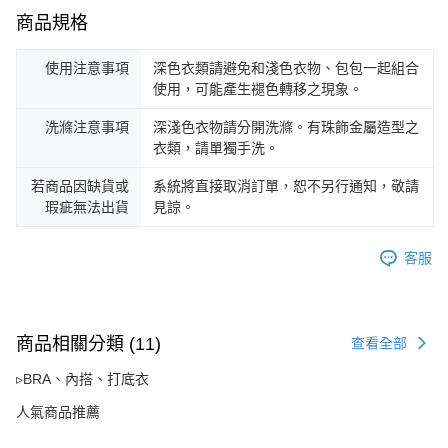
商品規格
使用注意事項
深色衣類請避免和淺色衣物、包包一起組合
使用，可能產生褪色轉移之現象。
洗滌注意事項
深淺色衣物請分開洗滌。有珠飾金屬造型之
衣類，請單獨手洗。
若商品因缺貨或
系統將直接取消訂單，恕不另行通知，敬請
瑕疵無法出貨
見諒。
客服
商品相關分類 (11)
查看全部
▹BRA、內搭、打底衣
人氣商品推薦