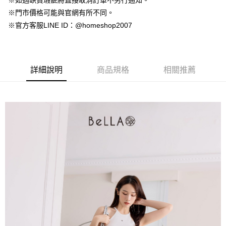
※如遇缺貨瑕疵將直接取消訂單不另行通知。
【大哥付你分期使用說明】
AFTEE先享後付
※門市價格可能與官網有所不同。
1.本服務由台灣大哥大提供，台灣大哥大用戶可立即使用無須另外申請。
2.付款方式選擇「大哥付你分期」，訂單成立後會自動跳轉到大哥付的交易
相關說明
※官方客服LINE ID：@homeshop2007
流程，驗證手機門號後，選擇欲分期的期數、繳款截止日，確認付款後即完
【關於「AFTEE先享後付」】
成交易。
ATM付款
AFTEE先享後付是「在收到商品之後才付款」的支付方式。 讓您購物簡單
3.實際核准額度、可分期數及費用金額請依後續交易確認頁面所載為準。
便利好安心！
4.訂單成立30分鐘內，如未前往確認交易或遇審核未通過，訂單將自動取
１．簡單：不需註冊會員、不需綁卡、不需儲值。
運送方式
消。如遇「轉專審核」未通過狀況，表示未達大哥付你分期系統評分，恕無
詳細說明
商品規格
相關推薦
２．便利：只要手機號碼，簡訊認證，即可結帳。
法說明評估內容。
３．安心：先確認商品／服務後，再付款。
付款後全家取貨
【繳款方式說明】
1.分期款項不併入電信帳單，「大哥付你分期」於每月結算日後寄送繳費提
免運費
【「AFTEE先享後付」結帳流程】
醒簡訊。
１．於結帳方式選擇「AFTEE先享後付」後，將跳轉至「AFTEE先享後付」
2.透過簡訊連結打開帳單後，可選擇「超商條碼／台灣大直營門市／銀行轉
付款後萊爾富取貨
結帳頁面，進行簡訊認證並確認金額後，即可完成結帳。
帳／街口支付／iPASS MONEY」等通路繳費。
２．訂單成立數日內，您將收到繳費通知簡訊。
免運費
３．收到繳費通知簡訊後14天內，點擊此簡訊中的連結，可透過四大超商／
【注意事項】
ATM／網路銀行／等多元方式進行付款，方視為交易完成。
付款後7-11取貨
1.本服務係由「台灣大哥大股份有限公司」（以下簡稱本公司）所提供，讓
※ 請注意：結帳手續完成當下不需立刻繳費，但若您需要取消訂單，請聯絡
用戶於交易時，得透過本服務購買商品或服務，並由商店將買賣／分期付款
免運費
購買商品的店家。未經商家同意取消之訂單仍視為有效，需透過AFTEE先享
買賣價金債權讓與本公司後，依約使用本公司帳單繳交帳款。
後付繳納相關費用。
2.基於同意付款使用「大哥付你分期」之契約關係目的，商店將以您的個人
一般商品宅配
※ 交易是否成功請以「AFTEE先享後付 」之結帳頁面顯示為準，若有關於
資料（包含姓名、電話或地址）提供予台灣大哥大進項蒐集、處理及利用，
是否繳費成功／繳費後需取消欲退款等相關疑問，請聯繫「AFTEE先享後付
免運費
由本公司與您本人進行分期帳單所需資料之確認、核對及更正。
客戶支援中心」
https://netprotections.freshdesk.com/support/home
3.完整用戶服務條款，請詳閱以下連結：
https://oppay.tw/userRule
付款後門市自取
【注意事項】
１．透過由恩沛科技股份有限公司提供之「AFTEE先享後付」服務完成之交