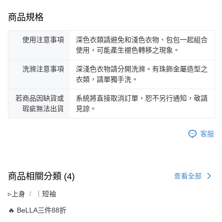
商品規格
使用注意事項
深色衣類請避免和淺色衣物、包包一起組合
使用，可能產生褪色轉移之現象。
洗滌注意事項
深淺色衣物請分開洗滌。有珠飾金屬造型之
衣類，請單獨手洗。
若商品因缺貨或
系統將直接取消訂單，恕不另行通知，敬請
瑕疵無法出貨
見諒。
客服
商品相關分類 (4)
查看全部
▹上身
｜短袖
🔥 BeLLA三件88折