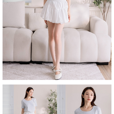
每筆NT$80，滿NT$1,500(含以上)免運費
易，需依本服務之必要範圍內提供個人資料，並將交易相關給付款項請求債
權轉讓予恩沛科技股份有限公司。
國家/地區配送
查看運費
２．關於個人資料處理事宜，請瀏覽以下網址：
https://aftee.tw/terms/#terms3
３．未成年的使用者請事先徵得法定代理人或監護人之同意方可使用
「AFTEE先享後付」，若未經同意申辦者引起之損失，本公司不負相關責
任。
４．使用「AFTEE先享後付」時，將依據個別帳號之用戶狀況，依本公司即
時審查核予不同之上限額度；若仍有額度不足之情形，本公司將視審查結果
請求用戶進行身份認證。
５．嚴禁一人註冊多個帳號或使用他人資訊註冊。若發現惡意使用之情形，
恩沛科技股份有限公司將有權停止該用戶之使用額度並採取法律行動。