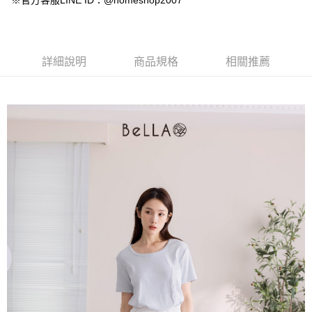
※官方客服LINE ID：@homeshop2007
【大哥付你分期使用說明】
AFTEE先享後付
1.本服務由台灣大哥大提供，台灣大哥大用戶可立即使用無須另外申請。
2.付款方式選擇「大哥付你分期」，訂單成立後會自動跳轉到大哥付的交易
相關說明
流程，驗證手機門號後，選擇欲分期的期數、繳款截止日，確認付款後即完
【關於「AFTEE先享後付」】
成交易。
ATM付款
AFTEE先享後付是「在收到商品之後才付款」的支付方式。 讓您購物簡單
詳細說明
商品規格
相關推薦
3.實際核准額度、可分期數及費用金額請依後續交易確認頁面所載為準。
便利好安心！
4.訂單成立30分鐘內，如未前往確認交易或遇審核未通過，訂單將自動取
１．簡單：不需註冊會員、不需綁卡、不需儲值。
運送方式
消。如遇「轉專審核」未通過狀況，表示未達大哥付你分期系統評分，恕無
２．便利：只要手機號碼，簡訊認證，即可結帳。
法說明評估內容。
３．安心：先確認商品／服務後，再付款。
付款後全家取貨
【繳款方式說明】
1.分期款項不併入電信帳單，「大哥付你分期」於每月結算日後寄送繳費提
免運費
【「AFTEE先享後付」結帳流程】
醒簡訊。
１．於結帳方式選擇「AFTEE先享後付」後，將跳轉至「AFTEE先享後付」
2.透過簡訊連結打開帳單後，可選擇「超商條碼／台灣大直營門市／銀行轉
付款後萊爾富取貨
結帳頁面，進行簡訊認證並確認金額後，即可完成結帳。
帳／街口支付／iPASS MONEY」等通路繳費。
２．訂單成立數日內，您將收到繳費通知簡訊。
免運費
３．收到繳費通知簡訊後14天內，點擊此簡訊中的連結，可透過四大超商／
【注意事項】
ATM／網路銀行／等多元方式進行付款，方視為交易完成。
付款後7-11取貨
1.本服務係由「台灣大哥大股份有限公司」（以下簡稱本公司）所提供，讓
※ 請注意：結帳手續完成當下不需立刻繳費，但若您需要取消訂單，請聯絡
用戶於交易時，得透過本服務購買商品或服務，並由商店將買賣／分期付款
免運費
購買商品的店家。未經商家同意取消之訂單仍視為有效，需透過AFTEE先享
買賣價金債權讓與本公司後，依約使用本公司帳單繳交帳款。
後付繳納相關費用。
2.基於同意付款使用「大哥付你分期」之契約關係目的，商店將以您的個人
一般商品宅配
※ 交易是否成功請以「AFTEE先享後付 」之結帳頁面顯示為準，若有關於
資料（包含姓名、電話或地址）提供予台灣大哥大進項蒐集、處理及利用，
是否繳費成功／繳費後需取消欲退款等相關疑問，請聯繫「AFTEE先享後付
免運費
由本公司與您本人進行分期帳單所需資料之確認、核對及更正。
客戶支援中心」
https://netprotections.freshdesk.com/support/home
3.完整用戶服務條款，請詳閱以下連結：
https://oppay.tw/userRule
付款後門市自取
【注意事項】
１．透過由恩沛科技股份有限公司提供之「AFTEE先享後付」服務完成之交