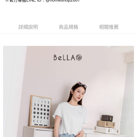
※官方客服LINE ID：@homeshop2007
【大哥付你分期使用說明】
AFTEE先享後付
1.本服務由台灣大哥大提供，台灣大哥大用戶可立即使用無須另外申請。
2.付款方式選擇「大哥付你分期」，訂單成立後會自動跳轉到大哥付的交易
相關說明
流程，驗證手機門號後，選擇欲分期的期數、繳款截止日，確認付款後即完
【關於「AFTEE先享後付」】
成交易。
ATM付款
AFTEE先享後付是「在收到商品之後才付款」的支付方式。 讓您購物簡單
詳細說明
商品規格
相關推薦
3.實際核准額度、可分期數及費用金額請依後續交易確認頁面所載為準。
便利好安心！
4.訂單成立30分鐘內，如未前往確認交易或遇審核未通過，訂單將自動取
１．簡單：不需註冊會員、不需綁卡、不需儲值。
運送方式
消。如遇「轉專審核」未通過狀況，表示未達大哥付你分期系統評分，恕無
２．便利：只要手機號碼，簡訊認證，即可結帳。
法說明評估內容。
３．安心：先確認商品／服務後，再付款。
付款後全家取貨
【繳款方式說明】
1.分期款項不併入電信帳單，「大哥付你分期」於每月結算日後寄送繳費提
免運費
【「AFTEE先享後付」結帳流程】
醒簡訊。
１．於結帳方式選擇「AFTEE先享後付」後，將跳轉至「AFTEE先享後付」
2.透過簡訊連結打開帳單後，可選擇「超商條碼／台灣大直營門市／銀行轉
付款後萊爾富取貨
結帳頁面，進行簡訊認證並確認金額後，即可完成結帳。
帳／街口支付／iPASS MONEY」等通路繳費。
２．訂單成立數日內，您將收到繳費通知簡訊。
免運費
３．收到繳費通知簡訊後14天內，點擊此簡訊中的連結，可透過四大超商／
【注意事項】
ATM／網路銀行／等多元方式進行付款，方視為交易完成。
付款後7-11取貨
1.本服務係由「台灣大哥大股份有限公司」（以下簡稱本公司）所提供，讓
※ 請注意：結帳手續完成當下不需立刻繳費，但若您需要取消訂單，請聯絡
用戶於交易時，得透過本服務購買商品或服務，並由商店將買賣／分期付款
免運費
購買商品的店家。未經商家同意取消之訂單仍視為有效，需透過AFTEE先享
買賣價金債權讓與本公司後，依約使用本公司帳單繳交帳款。
後付繳納相關費用。
2.基於同意付款使用「大哥付你分期」之契約關係目的，商店將以您的個人
一般商品宅配
※ 交易是否成功請以「AFTEE先享後付 」之結帳頁面顯示為準，若有關於
資料（包含姓名、電話或地址）提供予台灣大哥大進項蒐集、處理及利用，
是否繳費成功／繳費後需取消欲退款等相關疑問，請聯繫「AFTEE先享後付
免運費
由本公司與您本人進行分期帳單所需資料之確認、核對及更正。
客戶支援中心」
https://netprotections.freshdesk.com/support/home
3.完整用戶服務條款，請詳閱以下連結：
https://oppay.tw/userRule
付款後門市自取
【注意事項】
１．透過由恩沛科技股份有限公司提供之「AFTEE先享後付」服務完成之交