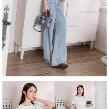
每筆NT$80，滿NT$1,500(含以上)免運費
易，需依本服務之必要範圍內提供個人資料，並將交易相關給付款項請求債
權轉讓予恩沛科技股份有限公司。
國家/地區配送
查看運費
２．關於個人資料處理事宜，請瀏覽以下網址：
https://aftee.tw/terms/#terms3
３．未成年的使用者請事先徵得法定代理人或監護人之同意方可使用
「AFTEE先享後付」，若未經同意申辦者引起之損失，本公司不負相關責
任。
４．使用「AFTEE先享後付」時，將依據個別帳號之用戶狀況，依本公司即
時審查核予不同之上限額度；若仍有額度不足之情形，本公司將視審查結果
請求用戶進行身份認證。
５．嚴禁一人註冊多個帳號或使用他人資訊註冊。若發現惡意使用之情形，
恩沛科技股份有限公司將有權停止該用戶之使用額度並採取法律行動。