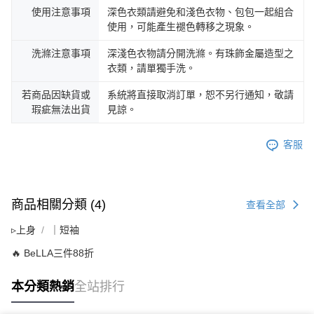
使用注意事項
深色衣類請避免和淺色衣物、包包一起組合
使用，可能產生褪色轉移之現象。
洗滌注意事項
深淺色衣物請分開洗滌。有珠飾金屬造型之
衣類，請單獨手洗。
若商品因缺貨或
系統將直接取消訂單，恕不另行通知，敬請
瑕疵無法出貨
見諒。
客服
商品相關分類 (4)
查看全部
▹上身
｜短袖
🔥 BeLLA三件88折
本分類熱銷
全站排行