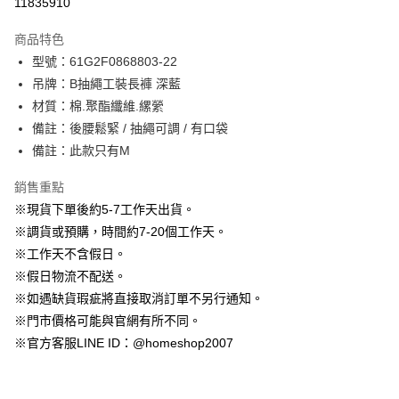
11835910
3 期 0 利率 每期
NT$396
21家銀行
商品特色
6 期 0 利率 每期
NT$198
21家銀行
合作金庫商業銀行
第一商業銀行
型號：61G2F0868803-22
華南商業銀行
彰化商業銀行
12 期 0 利率 每期
NT$99
21家銀行
合作金庫商業銀行
第一商業銀行
吊牌：B抽繩工裝長褲 深藍
上海商業儲蓄銀行
台北富邦商業銀行
華南商業銀行
彰化商業銀行
24 期 0 利率 每期
NT$49
20家銀行
合作金庫商業銀行
第一商業銀行
國泰世華商業銀行
兆豐國際商業銀行
材質：棉.聚酯纖維.縲縈
上海商業儲蓄銀行
台北富邦商業銀行
華南商業銀行
彰化商業銀行
臺灣中小企業銀行
台中商業銀行
合作金庫商業銀行
第一商業銀行
備註：後腰鬆緊 / 抽繩可調 / 有口袋
LINE Pay
國泰世華商業銀行
兆豐國際商業銀行
上海商業儲蓄銀行
台北富邦商業銀行
匯豐（台灣）商業銀行
華泰商業銀行
華南商業銀行
彰化商業銀行
臺灣中小企業銀行
台中商業銀行
備註：此款只有M
國泰世華商業銀行
兆豐國際商業銀行
聯邦商業銀行
遠東國際商業銀行
Apple Pay
上海商業儲蓄銀行
台北富邦商業銀行
匯豐（台灣）商業銀行
華泰商業銀行
臺灣中小企業銀行
台中商業銀行
元大商業銀行
永豐商業銀行
兆豐國際商業銀行
臺灣中小企業銀行
銷售重點
聯邦商業銀行
遠東國際商業銀行
匯豐（台灣）商業銀行
華泰商業銀行
街口支付
玉山商業銀行
星展（台灣）商業銀行
台中商業銀行
匯豐（台灣）商業銀行
元大商業銀行
永豐商業銀行
※現貨下單後約5-7工作天出貨。
聯邦商業銀行
遠東國際商業銀行
台新國際商業銀行
中國信託商業銀行
華泰商業銀行
聯邦商業銀行
玉山商業銀行
星展（台灣）商業銀行
悠遊付
※調貨或預購，時間約7-20個工作天。
元大商業銀行
永豐商業銀行
台灣樂天信用卡公司
遠東國際商業銀行
元大商業銀行
台新國際商業銀行
中國信託商業銀行
玉山商業銀行
星展（台灣）商業銀行
※工作天不含假日。
永豐商業銀行
玉山商業銀行
台灣樂天信用卡公司
大哥付你分期
台新國際商業銀行
中國信託商業銀行
※假日物流不配送。
星展（台灣）商業銀行
台新國際商業銀行
相關說明
台灣樂天信用卡公司
中國信託商業銀行
台灣樂天信用卡公司
※如遇缺貨瑕疵將直接取消訂單不另行通知。
【大哥付你分期使用說明】
AFTEE先享後付
※門市價格可能與官網有所不同。
1.本服務由台灣大哥大提供，台灣大哥大用戶可立即使用無須另外申請。
2.付款方式選擇「大哥付你分期」，訂單成立後會自動跳轉到大哥付的交易
相關說明
※官方客服LINE ID：@homeshop2007
流程，驗證手機門號後，選擇欲分期的期數、繳款截止日，確認付款後即完
【關於「AFTEE先享後付」】
成交易。
ATM付款
AFTEE先享後付是「在收到商品之後才付款」的支付方式。 讓您購物簡單
3.實際核准額度、可分期數及費用金額請依後續交易確認頁面所載為準。
便利好安心！