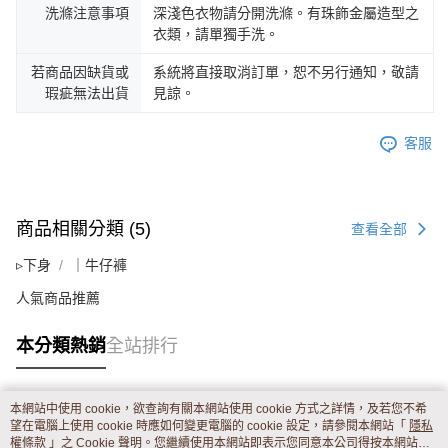
洗滌注意事項
深淺色衣物請分開洗滌。有珠飾金屬造型之
衣類，請單獨手洗。
若商品因缺貨或
系統將直接取消訂單，恕不另行通知，敬請
瑕疵無法出貨
見諒。
客服
商品相關分類 (5)
查看全部
▹下身
｜牛仔褲
人氣商品推薦
本分類熱銷
全站排行
本網站中使用 cookie，欲查詢有關本網站使用 cookie 方式之詳情，及若您不希
熱門標籤
望在電腦上使用 cookie 時應如何變更電腦的 cookie 設定，請參閱本網站「
隱私
權條款
」之 Cookie 聲明。您繼續使用本網站即表示您同意本公司得按本網站使