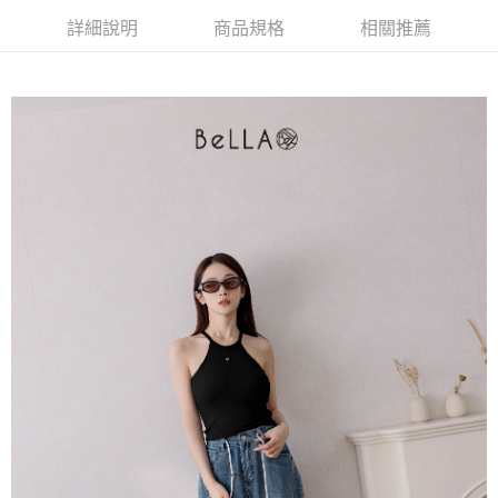
4.訂單成立30分鐘內，如未前往確認交易或遇審核未通過，訂單將自動取
１．簡單：不需註冊會員、不需綁卡、不需儲值。
運送方式
消。如遇「轉專審核」未通過狀況，表示未達大哥付你分期系統評分，恕無
詳細說明
商品規格
相關推薦
２．便利：只要手機號碼，簡訊認證，即可結帳。
法說明評估內容。
３．安心：先確認商品／服務後，再付款。
付款後全家取貨
【繳款方式說明】
1.分期款項不併入電信帳單，「大哥付你分期」於每月結算日後寄送繳費提
免運費
【「AFTEE先享後付」結帳流程】
醒簡訊。
１．於結帳方式選擇「AFTEE先享後付」後，將跳轉至「AFTEE先享後付」
2.透過簡訊連結打開帳單後，可選擇「超商條碼／台灣大直營門市／銀行轉
付款後萊爾富取貨
結帳頁面，進行簡訊認證並確認金額後，即可完成結帳。
帳／街口支付／iPASS MONEY」等通路繳費。
２．訂單成立數日內，您將收到繳費通知簡訊。
免運費
３．收到繳費通知簡訊後14天內，點擊此簡訊中的連結，可透過四大超商／
【注意事項】
ATM／網路銀行／等多元方式進行付款，方視為交易完成。
付款後7-11取貨
1.本服務係由「台灣大哥大股份有限公司」（以下簡稱本公司）所提供，讓
※ 請注意：結帳手續完成當下不需立刻繳費，但若您需要取消訂單，請聯絡
用戶於交易時，得透過本服務購買商品或服務，並由商店將買賣／分期付款
免運費
購買商品的店家。未經商家同意取消之訂單仍視為有效，需透過AFTEE先享
買賣價金債權讓與本公司後，依約使用本公司帳單繳交帳款。
後付繳納相關費用。
2.基於同意付款使用「大哥付你分期」之契約關係目的，商店將以您的個人
一般商品宅配
※ 交易是否成功請以「AFTEE先享後付 」之結帳頁面顯示為準，若有關於
資料（包含姓名、電話或地址）提供予台灣大哥大進項蒐集、處理及利用，
是否繳費成功／繳費後需取消欲退款等相關疑問，請聯繫「AFTEE先享後付
免運費
由本公司與您本人進行分期帳單所需資料之確認、核對及更正。
客戶支援中心」
https://netprotections.freshdesk.com/support/home
3.完整用戶服務條款，請詳閱以下連結：
https://oppay.tw/userRule
付款後門市自取
【注意事項】
１．透過由恩沛科技股份有限公司提供之「AFTEE先享後付」服務完成之交
每筆NT$80，滿NT$1,500(含以上)免運費
易，需依本服務之必要範圍內提供個人資料，並將交易相關給付款項請求債
權轉讓予恩沛科技股份有限公司。
國家/地區配送
查看運費
２．關於個人資料處理事宜，請瀏覽以下網址：
https://aftee.tw/terms/#terms3
３．未成年的使用者請事先徵得法定代理人或監護人之同意方可使用
「AFTEE先享後付」，若未經同意申辦者引起之損失，本公司不負相關責