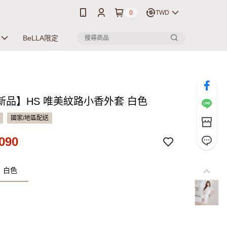
0
TWD
BeLLA限定
新品】HS 唯美紋路小香外套 白色
國家/地區配送
090
：白色