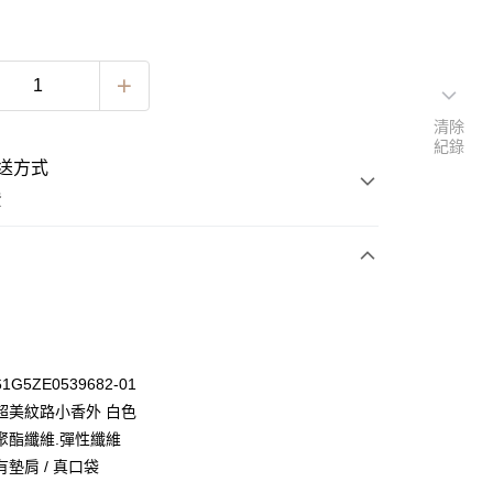
清除
紀錄
送方式
費
次付款
期付款
0 利率 每期
NT$696
21家銀行
G5ZE0539682-01
0 利率 每期
NT$348
21家銀行
庫商業銀行
第一商業銀行
超美紋路小香外 白色
業銀行
彰化商業銀行
 0 利率 每期
NT$174
21家銀行
聚酯纖維.彈性纖維
庫商業銀行
第一商業銀行
業儲蓄銀行
台北富邦商業銀行
業銀行
彰化商業銀行
墊肩 / 真口袋
 0 利率 每期
NT$87
20家銀行
庫商業銀行
第一商業銀行
華商業銀行
兆豐國際商業銀行
業儲蓄銀行
台北富邦商業銀行