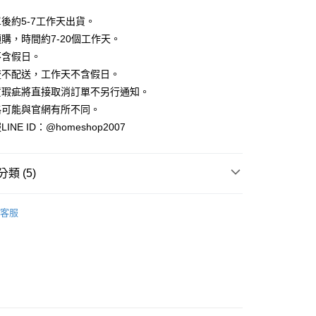
業銀行
彰化商業銀行
小企業銀行
台中商業銀行
庫商業銀行
第一商業銀行
華商業銀行
兆豐國際商業銀行
業儲蓄銀行
台北富邦商業銀行
台灣）商業銀行
華泰商業銀行
後約5-7工作天出貨。
業銀行
彰化商業銀行
小企業銀行
台中商業銀行
華商業銀行
兆豐國際商業銀行
業銀行
遠東國際商業銀行
業儲蓄銀行
台北富邦商業銀行
購，時間約7-20個工作天。
台灣）商業銀行
華泰商業銀行
小企業銀行
台中商業銀行
業銀行
永豐商業銀行
際商業銀行
臺灣中小企業銀行
業銀行
遠東國際商業銀行
不含假日。
台灣）商業銀行
華泰商業銀行
業銀行
星展（台灣）商業銀行
業銀行
匯豐（台灣）商業銀行
業銀行
永豐商業銀行
流不配送，工作天不含假日。
業銀行
遠東國際商業銀行
際商業銀行
中國信託商業銀行
業銀行
聯邦商業銀行
業銀行
星展（台灣）商業銀行
業銀行
永豐商業銀行
貨瑕疵將直接取消訂單不另行通知。
天信用卡公司
際商業銀行
元大商業銀行
際商業銀行
中國信託商業銀行
業銀行
星展（台灣）商業銀行
格可能與官網有所不同。
業銀行
玉山商業銀行
天信用卡公司
分期
際商業銀行
中國信託商業銀行
台灣）商業銀行
台新國際商業銀行
NE ID：@homeshop2007
天信用卡公司
託商業銀行
台灣樂天信用卡公司
你分期使用說明】
享後付
由台灣大哥大提供，台灣大哥大用戶可立即使用無須另外申請。
式選擇「大哥付你分期」，訂單成立後會自動跳轉到大哥付的交易
類 (5)
證手機門號後，選擇欲分期的期數、繳款截止日，確認付款後即
FTEE先享後付」】
。
先享後付是「在收到商品之後才付款」的支付方式。 讓您購物簡單
衫
准額度、可分期數及費用金額請依後續交易確認頁面所載為準。
心！
客服
立30分鐘內，如未前往確認交易或遇審核未通過，訂單將自動取
HOP ‧ 品牌全系列
｜外套、罩衫
：不需註冊會員、不需綁卡、不需儲值。
「轉專審核」未通過狀況，表示未達大哥付你分期系統評分，恕
：只要手機號碼，簡訊認證，即可結帳。
品79折起
評估內容。
：先確認商品／服務後，再付款。
式說明】
家取貨
｜時尚小香風格
項不併入電信帳單，「大哥付你分期」於每月結算日後寄送繳費提
EE先享後付」結帳流程】
方式選擇「AFTEE先享後付」後，將跳轉至「AFTEE先享後
｜2026 ‧ WHITE流行色
訊連結打開帳單後，可選擇「超商條碼／台灣大直營門市／銀行轉
頁面，進行簡訊認證並確認金額後，即可完成結帳。
付／iPASS MONEY」等通路繳費。
爾富取貨
成立數日內，您將收到繳費通知簡訊。