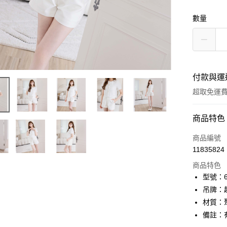
數量
付款與運
超取免運
付款方式
商品特色
信用卡一
商品編號
11835824
信用卡分
商品特色
3 期 
型號：61
6 期 
合作金
吊牌：
華南商
12 期
材質：
合作金
上海商
華南商
備註：有
24 期
合作金
國泰世
上海商