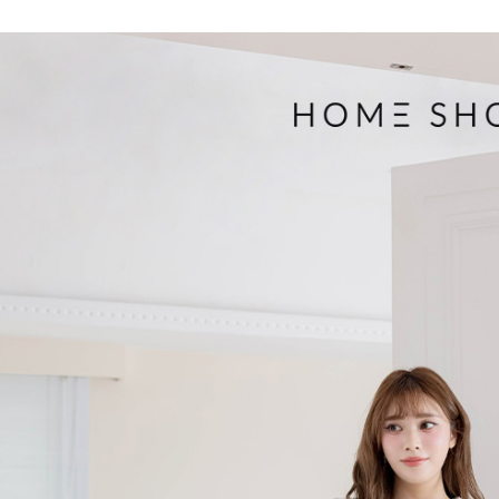
３．收到繳
免運費
【注意事
／ATM／
1.本服務
※ 請注意
付款後7-1
用戶於交
絡購買商品
款買賣價
先享後付
免運費
2.基於同
※ 交易是
資料（包
是否繳費成
一般商品
用，由本
付客戶支
免運費
3.完整用
【注意事
付款後門
１．透過由
交易，需
每筆NT$8
求債權轉
２．關於
國家/地區
https://aft
３．未成
「AFTE
任。
４．使用「
即時審查
結果請求
５．嚴禁
形，恩沛
動。