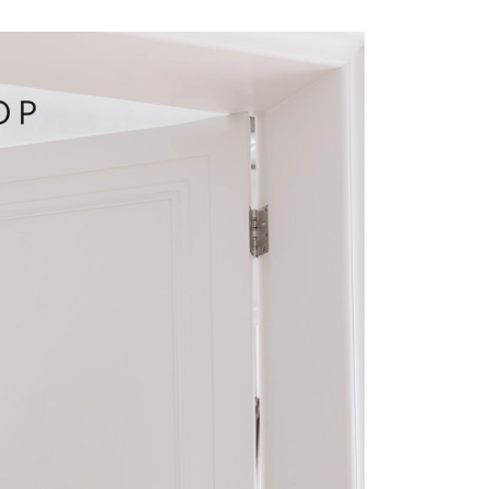
費通知簡訊後14天內，點擊此簡訊中的連結，可透過四大超商
項】
網路銀行／等多元方式進行付款，方視為交易完成。
係由「台灣大哥大股份有限公司」（以下簡稱本公司）所提供，讓
：結帳手續完成當下不需立刻繳費，但若您需要取消訂單，請聯
1取貨
易時，得透過本服務購買商品或服務，並由商店將買賣／分期付
的店家。未經商家同意取消之訂單仍視為有效，需透過AFTEE
金債權讓與本公司後，依約使用本公司帳單繳交帳款。
繳納相關費用。
意付款使用「大哥付你分期」之契約關係目的，商店將以您的個人
否成功請以「AFTEE先享後付 」之結帳頁面顯示為準，若有關於
含姓名、電話或地址）提供予台灣大哥大進項蒐集、處理及利
功／繳費後需取消欲退款等相關疑問，請聯繫「AFTEE先享後
宅配
公司與您本人進行分期帳單所需資料之確認、核對及更正。
援中心」
https://netprotections.freshdesk.com/support/home
戶服務條款，請詳閱以下連結：
https://oppay.tw/userRule
項】
市自取
恩沛科技股份有限公司提供之「AFTEE先享後付」服務完成之
依本服務之必要範圍內提供個人資料，並將交易相關給付款項請
0，滿NT$1,500(含以上)免運費
讓予恩沛科技股份有限公司。
個人資料處理事宜，請瀏覽以下網址：
配送
查看運費
ee.tw/terms/#terms3
年的使用者請事先徵得法定代理人或監護人之同意方可使用
E先享後付」，若未經同意申辦者引起之損失，本公司不負相關責
AFTEE先享後付」時，將依據個別帳號之用戶狀況，依本公司
核予不同之上限額度；若仍有額度不足之情形，本公司將視審查
用戶進行身份認證。
一人註冊多個帳號或使用他人資訊註冊。若發現惡意使用之情
科技股份有限公司將有權停止該用戶之使用額度並採取法律行