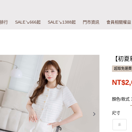
排行
SALE↘666起
SALE↘1388起
門市資訊
會員相關權益
【初夏
超取免運費
NT$2,
顏色/款式
尺寸
F