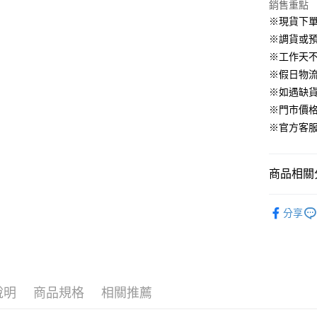
華南商
銷售重點
臺灣中
合作金
LINE Pay
國泰世
上海商
匯豐（
※現貨下單
華南商
臺灣中
國泰世
聯邦商
Apple Pay
上海商
※調貨或預
匯豐（
臺灣中
元大商
兆豐國
聯邦商
※工作天
匯豐（
街口支付
玉山商
台中商
元大商
※假日物
聯邦商
台新國
華泰商
玉山商
悠遊付
元大商
※如遇缺
台灣樂
遠東國
台新國
玉山商
※門市價
永豐商
台灣樂
大哥付你
台新國
星展（
※官方客服LI
相關說明
台灣樂
中國信
【大哥付
AFTEE先
1.本服務
2.付款方
相關說明
商品相關分
流程，驗
【關於「A
ATM付款
完成交易
AFTEE
▹外套、罩
3.實際核
便利好安
分享
4.訂單成
▹HOMES
１．簡單
消。如遇
２．便利
運送方式
🔥 HS新
無法說明
３．安心
【繳款方
付款後全
▹獨家企劃
1.分期款
【「AFT
醒簡訊。
免運費
１．於結帳
說明
商品規格
相關推薦
▹獨家企劃
2.透過簡
付」結帳
帳／街口支
付款後萊
２．訂單