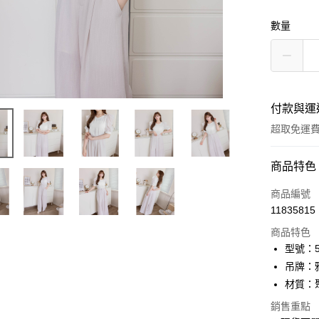
數量
付款與運
超取免運
付款方式
商品特色
信用卡一
商品編號
11835815
信用卡分
商品特色
3 期 
型號：51
6 期 
合作金
吊牌：
華南商
12 期
材質：
合作金
上海商
華南商
24 期
合作金
銷售重點
國泰世
上海商