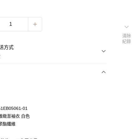
清除
紀錄
送方式
費
次付款
期付款
0 利率 每期
NT$596
21家銀行
EB05061-01
0 利率 每期
NT$298
21家銀行
庫商業銀行
第一商業銀行
雅緻澎袖衣 白色
業銀行
彰化商業銀行
 0 利率 每期
NT$149
21家銀行
聚酯纖維
庫商業銀行
第一商業銀行
業儲蓄銀行
台北富邦商業銀行
業銀行
彰化商業銀行
 0 利率 每期
NT$74
20家銀行
庫商業銀行
第一商業銀行
華商業銀行
兆豐國際商業銀行
業儲蓄銀行
台北富邦商業銀行