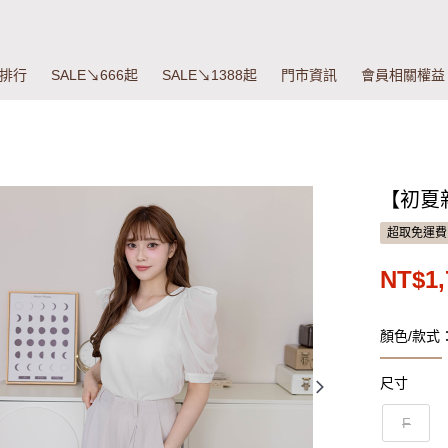
排行
SALE↘666起
SALE↘1388起
門市資訊
會員相關權益
【初夏
超取免運費
NT$1,
顏色/款式
尺寸
F