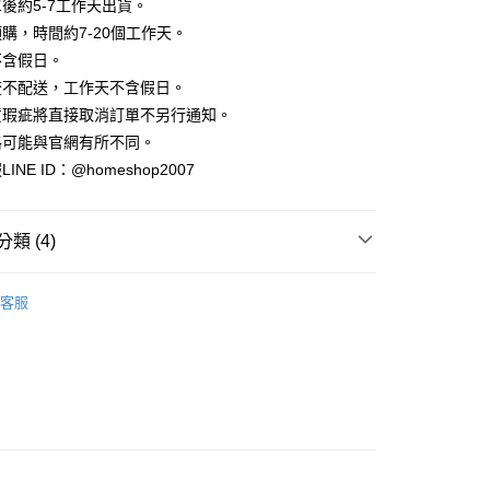
業銀行
彰化商業銀行
後約5-7工作天出貨。
小企業銀行
台中商業銀行
庫商業銀行
第一商業銀行
華商業銀行
兆豐國際商業銀行
業儲蓄銀行
台北富邦商業銀行
台灣）商業銀行
華泰商業銀行
購，時間約7-20個工作天。
業銀行
彰化商業銀行
小企業銀行
台中商業銀行
華商業銀行
兆豐國際商業銀行
業銀行
遠東國際商業銀行
業儲蓄銀行
台北富邦商業銀行
不含假日。
台灣）商業銀行
華泰商業銀行
小企業銀行
台中商業銀行
業銀行
永豐商業銀行
際商業銀行
臺灣中小企業銀行
業銀行
遠東國際商業銀行
流不配送，工作天不含假日。
台灣）商業銀行
華泰商業銀行
業銀行
星展（台灣）商業銀行
業銀行
匯豐（台灣）商業銀行
業銀行
永豐商業銀行
貨瑕疵將直接取消訂單不另行通知。
業銀行
遠東國際商業銀行
際商業銀行
中國信託商業銀行
業銀行
聯邦商業銀行
業銀行
星展（台灣）商業銀行
業銀行
永豐商業銀行
格可能與官網有所不同。
天信用卡公司
際商業銀行
元大商業銀行
際商業銀行
中國信託商業銀行
業銀行
星展（台灣）商業銀行
NE ID：@homeshop2007
業銀行
玉山商業銀行
天信用卡公司
分期
際商業銀行
中國信託商業銀行
台灣）商業銀行
台新國際商業銀行
天信用卡公司
託商業銀行
台灣樂天信用卡公司
你分期使用說明】
類 (4)
享後付
由台灣大哥大提供，台灣大哥大用戶可立即使用無須另外申請。
式選擇「大哥付你分期」，訂單成立後會自動跳轉到大哥付的交易
｜短袖
證手機門號後，選擇欲分期的期數、繳款截止日，確認付款後即
FTEE先享後付」】
客服
。
先享後付是「在收到商品之後才付款」的支付方式。 讓您購物簡單
HOP ‧ 品牌全系列
｜上身
准額度、可分期數及費用金額請依後續交易確認頁面所載為準。
心！
立30分鐘內，如未前往確認交易或遇審核未通過，訂單將自動取
：不需註冊會員、不需綁卡、不需儲值。
品79折起
「轉專審核」未通過狀況，表示未達大哥付你分期系統評分，恕
：只要手機號碼，簡訊認證，即可結帳。
評估內容。
：先確認商品／服務後，再付款。
｜2026 ‧ WHITE流行色
式說明】
家取貨
項不併入電信帳單，「大哥付你分期」於每月結算日後寄送繳費提
EE先享後付」結帳流程】
方式選擇「AFTEE先享後付」後，將跳轉至「AFTEE先享後
訊連結打開帳單後，可選擇「超商條碼／台灣大直營門市／銀行轉
頁面，進行簡訊認證並確認金額後，即可完成結帳。
付／iPASS MONEY」等通路繳費。
爾富取貨
成立數日內，您將收到繳費通知簡訊。