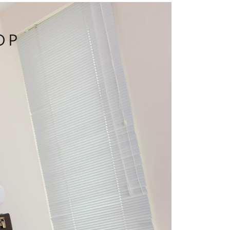
費通知簡訊後14天內，點擊此簡訊中的連結，可透過四大超商
項】
網路銀行／等多元方式進行付款，方視為交易完成。
係由「台灣大哥大股份有限公司」（以下簡稱本公司）所提供，讓
：結帳手續完成當下不需立刻繳費，但若您需要取消訂單，請聯
1取貨
易時，得透過本服務購買商品或服務，並由商店將買賣／分期付
的店家。未經商家同意取消之訂單仍視為有效，需透過AFTEE
金債權讓與本公司後，依約使用本公司帳單繳交帳款。
繳納相關費用。
意付款使用「大哥付你分期」之契約關係目的，商店將以您的個人
否成功請以「AFTEE先享後付 」之結帳頁面顯示為準，若有關於
含姓名、電話或地址）提供予台灣大哥大進項蒐集、處理及利
功／繳費後需取消欲退款等相關疑問，請聯繫「AFTEE先享後
宅配
公司與您本人進行分期帳單所需資料之確認、核對及更正。
援中心」
https://netprotections.freshdesk.com/support/home
戶服務條款，請詳閱以下連結：
https://oppay.tw/userRule
項】
市自取
恩沛科技股份有限公司提供之「AFTEE先享後付」服務完成之
依本服務之必要範圍內提供個人資料，並將交易相關給付款項請
0，滿NT$1,500(含以上)免運費
讓予恩沛科技股份有限公司。
個人資料處理事宜，請瀏覽以下網址：
配送
查看運費
ee.tw/terms/#terms3
年的使用者請事先徵得法定代理人或監護人之同意方可使用
E先享後付」，若未經同意申辦者引起之損失，本公司不負相關責
AFTEE先享後付」時，將依據個別帳號之用戶狀況，依本公司
核予不同之上限額度；若仍有額度不足之情形，本公司將視審查
用戶進行身份認證。
一人註冊多個帳號或使用他人資訊註冊。若發現惡意使用之情
科技股份有限公司將有權停止該用戶之使用額度並採取法律行