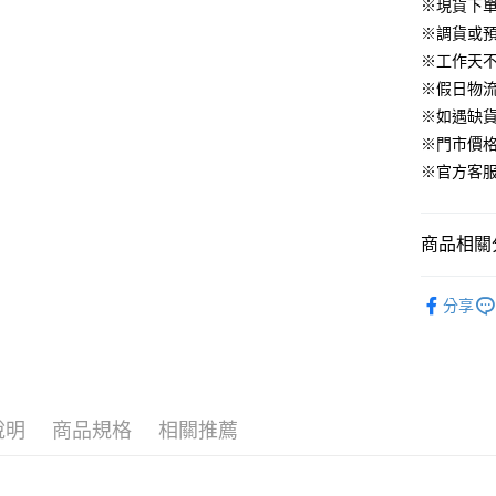
華南商
※現貨下單
臺灣中
合作金
LINE Pay
國泰世
上海商
匯豐（
※調貨或預
華南商
臺灣中
國泰世
聯邦商
Apple Pay
上海商
※工作天
匯豐（
臺灣中
元大商
兆豐國
聯邦商
※假日物
匯豐（
街口支付
玉山商
台中商
元大商
※如遇缺
聯邦商
台新國
華泰商
玉山商
悠遊付
元大商
※門市價
台灣樂
遠東國
台新國
玉山商
※官方客服LI
永豐商
台灣樂
大哥付你
台新國
星展（
相關說明
台灣樂
中國信
【大哥付
商品相關分
AFTEE先
1.本服務
2.付款方
相關說明
▹上身
流程，驗
【關於「A
分享
ATM付款
完成交易
AFTEE
▹HOMES
3.實際核
便利好安
4.訂單成
１．簡單
🔥 HS新
消。如遇
２．便利
運送方式
無法說明
３．安心
▹獨家企劃
【繳款方
付款後全
說明
商品規格
相關推薦
1.分期款
【「AFT
醒簡訊。
免運費
１．於結帳
2.透過簡
付」結帳
帳／街口支
付款後萊
２．訂單