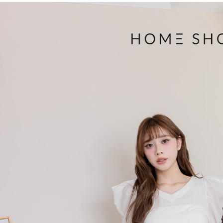
３．收到繳
免運費
【注意事
／ATM／
1.本服務
※ 請注意
付款後7-1
用戶於交
絡購買商品
款買賣價
先享後付
免運費
2.基於同
※ 交易是
資料（包
是否繳費成
一般商品
用，由本
付客戶支
免運費
3.完整用
【注意事
付款後門
１．透過由
交易，需
每筆NT$8
求債權轉
２．關於
國家/地區
https://aft
３．未成
「AFTE
任。
４．使用「
即時審查
結果請求
５．嚴禁
形，恩沛
動。