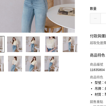
數量
付款與運
超取免運
付款方式
商品特色
信用卡一
商品編號
11835804
信用卡分
商品特色
3 期 
型號：61
6 期 
合作金
吊牌：
華南商
12 期
材質：
合作金
上海商
華南商
24 期
合作金
銷售重點
國泰世
上海商