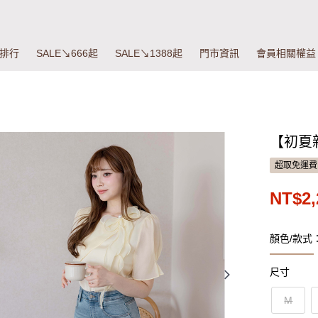
排行
SALE↘666起
SALE↘1388起
門市資訊
會員相關權益
【初夏
超取免運費
NT$2,
顏色/款式
尺寸
M