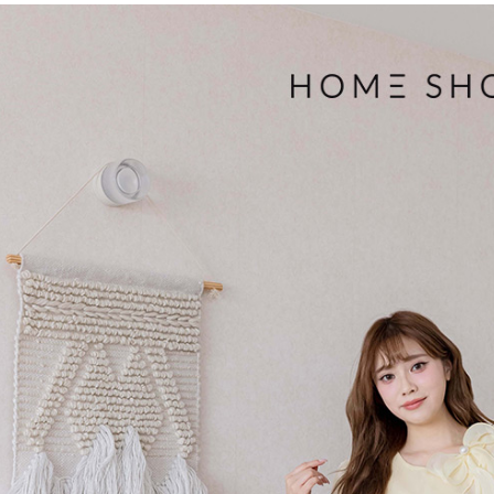
３．收到繳
免運費
【注意事
／ATM／
1.本服務
※ 請注意
付款後7-1
用戶於交
絡購買商品
款買賣價
先享後付
免運費
2.基於同
※ 交易是
資料（包
是否繳費成
一般商品
用，由本
付客戶支
免運費
3.完整用
【注意事
付款後門
１．透過由
交易，需
每筆NT$8
求債權轉
２．關於
國家/地區
https://aft
３．未成
「AFTE
任。
４．使用「
即時審查
結果請求
５．嚴禁
形，恩沛
動。