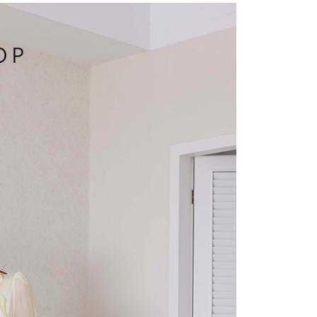
費通知簡訊後14天內，點擊此簡訊中的連結，可透過四大超商
項】
網路銀行／等多元方式進行付款，方視為交易完成。
係由「台灣大哥大股份有限公司」（以下簡稱本公司）所提供，讓
：結帳手續完成當下不需立刻繳費，但若您需要取消訂單，請聯
1取貨
易時，得透過本服務購買商品或服務，並由商店將買賣／分期付
的店家。未經商家同意取消之訂單仍視為有效，需透過AFTEE
金債權讓與本公司後，依約使用本公司帳單繳交帳款。
繳納相關費用。
意付款使用「大哥付你分期」之契約關係目的，商店將以您的個人
否成功請以「AFTEE先享後付 」之結帳頁面顯示為準，若有關於
含姓名、電話或地址）提供予台灣大哥大進項蒐集、處理及利
功／繳費後需取消欲退款等相關疑問，請聯繫「AFTEE先享後
宅配
公司與您本人進行分期帳單所需資料之確認、核對及更正。
援中心」
https://netprotections.freshdesk.com/support/home
戶服務條款，請詳閱以下連結：
https://oppay.tw/userRule
項】
市自取
恩沛科技股份有限公司提供之「AFTEE先享後付」服務完成之
依本服務之必要範圍內提供個人資料，並將交易相關給付款項請
0，滿NT$1,500(含以上)免運費
讓予恩沛科技股份有限公司。
個人資料處理事宜，請瀏覽以下網址：
配送
查看運費
ee.tw/terms/#terms3
年的使用者請事先徵得法定代理人或監護人之同意方可使用
E先享後付」，若未經同意申辦者引起之損失，本公司不負相關責
AFTEE先享後付」時，將依據個別帳號之用戶狀況，依本公司
核予不同之上限額度；若仍有額度不足之情形，本公司將視審查
用戶進行身份認證。
一人註冊多個帳號或使用他人資訊註冊。若發現惡意使用之情
科技股份有限公司將有權停止該用戶之使用額度並採取法律行