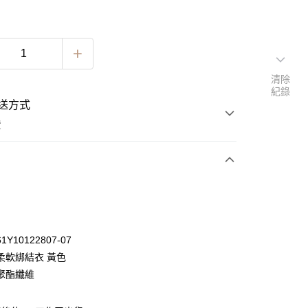
清除
紀錄
送方式
費
次付款
期付款
0 利率 每期
NT$763
21家銀行
Y10122807-07
0 利率 每期
NT$381
21家銀行
庫商業銀行
第一商業銀行
柔軟綁結衣 黃色
業銀行
彰化商業銀行
 0 利率 每期
NT$190
21家銀行
聚酯纖維
庫商業銀行
第一商業銀行
業儲蓄銀行
台北富邦商業銀行
業銀行
彰化商業銀行
 0 利率 每期
NT$95
20家銀行
庫商業銀行
第一商業銀行
華商業銀行
兆豐國際商業銀行
業儲蓄銀行
台北富邦商業銀行