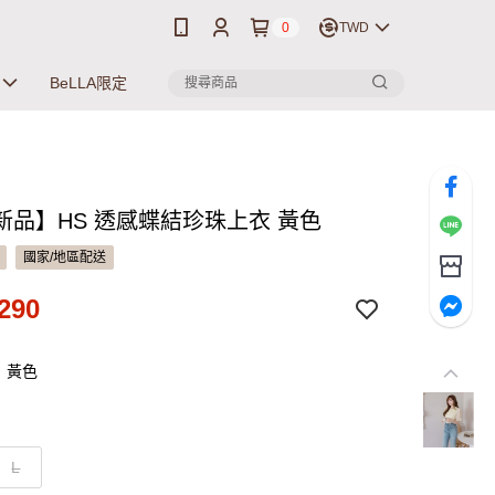
0
TWD
BeLLA限定
新品】HS 透感蝶結珍珠上衣 黃色
國家/地區配送
290
：黃色
L