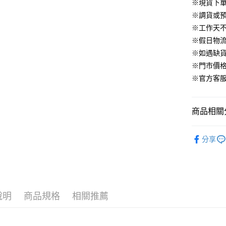
華南商
※現貨下單
臺灣中
合作金
LINE Pay
國泰世
上海商
匯豐（
※調貨或預
華南商
臺灣中
國泰世
聯邦商
Apple Pay
上海商
※工作天
匯豐（
臺灣中
元大商
兆豐國
聯邦商
※假日物
匯豐（
街口支付
玉山商
台中商
元大商
※如遇缺
聯邦商
台新國
華泰商
玉山商
悠遊付
元大商
※門市價
台灣樂
遠東國
台新國
玉山商
※官方客服LI
永豐商
台灣樂
大哥付你
台新國
星展（
相關說明
台灣樂
中國信
【大哥付
商品相關分
AFTEE先
1.本服務
2.付款方
相關說明
▹上身
流程，驗
【關於「A
分享
ATM付款
完成交易
AFTEE
▹HOMES
3.實際核
便利好安
4.訂單成
１．簡單
🔥 HS新
消。如遇
２．便利
運送方式
無法說明
３．安心
【繳款方
付款後全
說明
商品規格
相關推薦
1.分期款
【「AFT
醒簡訊。
免運費
１．於結帳
2.透過簡
付」結帳
帳／街口支
付款後萊
２．訂單