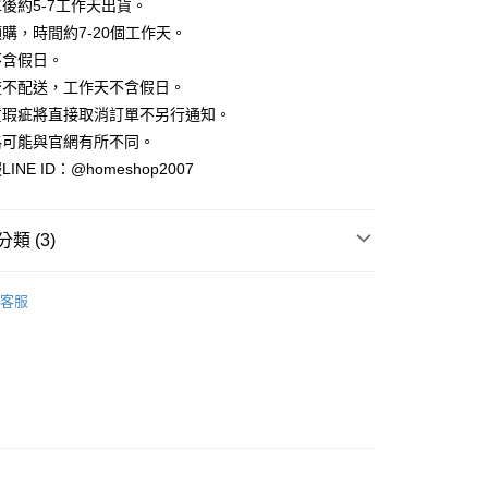
業銀行
彰化商業銀行
後約5-7工作天出貨。
小企業銀行
台中商業銀行
庫商業銀行
第一商業銀行
華商業銀行
兆豐國際商業銀行
業儲蓄銀行
台北富邦商業銀行
台灣）商業銀行
華泰商業銀行
購，時間約7-20個工作天。
業銀行
彰化商業銀行
小企業銀行
台中商業銀行
華商業銀行
兆豐國際商業銀行
業銀行
遠東國際商業銀行
業儲蓄銀行
台北富邦商業銀行
不含假日。
台灣）商業銀行
華泰商業銀行
小企業銀行
台中商業銀行
業銀行
永豐商業銀行
際商業銀行
臺灣中小企業銀行
業銀行
遠東國際商業銀行
流不配送，工作天不含假日。
台灣）商業銀行
華泰商業銀行
業銀行
星展（台灣）商業銀行
業銀行
匯豐（台灣）商業銀行
業銀行
永豐商業銀行
貨瑕疵將直接取消訂單不另行通知。
業銀行
遠東國際商業銀行
際商業銀行
中國信託商業銀行
業銀行
聯邦商業銀行
業銀行
星展（台灣）商業銀行
業銀行
永豐商業銀行
格可能與官網有所不同。
天信用卡公司
際商業銀行
元大商業銀行
際商業銀行
中國信託商業銀行
業銀行
星展（台灣）商業銀行
NE ID：@homeshop2007
業銀行
玉山商業銀行
天信用卡公司
分期
際商業銀行
中國信託商業銀行
台灣）商業銀行
台新國際商業銀行
天信用卡公司
託商業銀行
台灣樂天信用卡公司
你分期使用說明】
類 (3)
享後付
由台灣大哥大提供，台灣大哥大用戶可立即使用無須另外申請。
式選擇「大哥付你分期」，訂單成立後會自動跳轉到大哥付的交易
｜短袖
證手機門號後，選擇欲分期的期數、繳款截止日，確認付款後即
FTEE先享後付」】
客服
。
先享後付是「在收到商品之後才付款」的支付方式。 讓您購物簡單
HOP ‧ 品牌全系列
｜上身
准額度、可分期數及費用金額請依後續交易確認頁面所載為準。
心！
立30分鐘內，如未前往確認交易或遇審核未通過，訂單將自動取
：不需註冊會員、不需綁卡、不需儲值。
品79折起
「轉專審核」未通過狀況，表示未達大哥付你分期系統評分，恕
：只要手機號碼，簡訊認證，即可結帳。
評估內容。
：先確認商品／服務後，再付款。
式說明】
家取貨
項不併入電信帳單，「大哥付你分期」於每月結算日後寄送繳費提
EE先享後付」結帳流程】
方式選擇「AFTEE先享後付」後，將跳轉至「AFTEE先享後
訊連結打開帳單後，可選擇「超商條碼／台灣大直營門市／銀行轉
頁面，進行簡訊認證並確認金額後，即可完成結帳。
付／iPASS MONEY」等通路繳費。
爾富取貨
成立數日內，您將收到繳費通知簡訊。