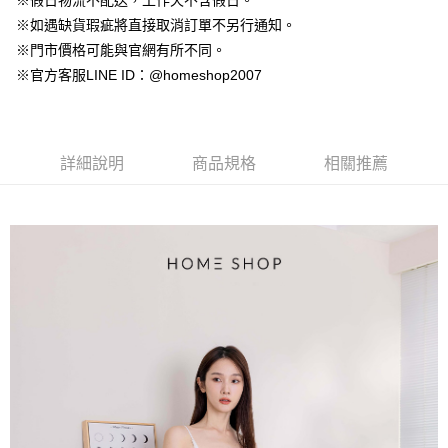
※假日物流不配送，工作天不含假日。
【大哥付你分期使用說明】
AFTEE先享後付
※如遇缺貨瑕疵將直接取消訂單不另行通知。
1.本服務由台灣大哥大提供，台灣大哥大用戶可立即使用無須另外申請。
2.付款方式選擇「大哥付你分期」，訂單成立後會自動跳轉到大哥付的交易
相關說明
※門市價格可能與官網有所不同。
流程，驗證手機門號後，選擇欲分期的期數、繳款截止日，確認付款後即完
【關於「AFTEE先享後付」】
※官方客服LINE ID：@homeshop2007
成交易。
ATM付款
AFTEE先享後付是「在收到商品之後才付款」的支付方式。 讓您購物簡單
3.實際核准額度、可分期數及費用金額請依後續交易確認頁面所載為準。
便利好安心！
4.訂單成立30分鐘內，如未前往確認交易或遇審核未通過，訂單將自動取
１．簡單：不需註冊會員、不需綁卡、不需儲值。
運送方式
消。如遇「轉專審核」未通過狀況，表示未達大哥付你分期系統評分，恕無
２．便利：只要手機號碼，簡訊認證，即可結帳。
法說明評估內容。
３．安心：先確認商品／服務後，再付款。
詳細說明
商品規格
相關推薦
付款後全家取貨
【繳款方式說明】
1.分期款項不併入電信帳單，「大哥付你分期」於每月結算日後寄送繳費提
免運費
【「AFTEE先享後付」結帳流程】
醒簡訊。
１．於結帳方式選擇「AFTEE先享後付」後，將跳轉至「AFTEE先享後付」
2.透過簡訊連結打開帳單後，可選擇「超商條碼／台灣大直營門市／銀行轉
付款後萊爾富取貨
結帳頁面，進行簡訊認證並確認金額後，即可完成結帳。
帳／街口支付／iPASS MONEY」等通路繳費。
２．訂單成立數日內，您將收到繳費通知簡訊。
免運費
３．收到繳費通知簡訊後14天內，點擊此簡訊中的連結，可透過四大超商／
【注意事項】
ATM／網路銀行／等多元方式進行付款，方視為交易完成。
付款後7-11取貨
1.本服務係由「台灣大哥大股份有限公司」（以下簡稱本公司）所提供，讓
※ 請注意：結帳手續完成當下不需立刻繳費，但若您需要取消訂單，請聯絡
用戶於交易時，得透過本服務購買商品或服務，並由商店將買賣／分期付款
免運費
購買商品的店家。未經商家同意取消之訂單仍視為有效，需透過AFTEE先享
買賣價金債權讓與本公司後，依約使用本公司帳單繳交帳款。
後付繳納相關費用。
2.基於同意付款使用「大哥付你分期」之契約關係目的，商店將以您的個人
一般商品宅配
※ 交易是否成功請以「AFTEE先享後付 」之結帳頁面顯示為準，若有關於
資料（包含姓名、電話或地址）提供予台灣大哥大進項蒐集、處理及利用，
是否繳費成功／繳費後需取消欲退款等相關疑問，請聯繫「AFTEE先享後付
免運費
由本公司與您本人進行分期帳單所需資料之確認、核對及更正。
客戶支援中心」
https://netprotections.freshdesk.com/support/home
3.完整用戶服務條款，請詳閱以下連結：
https://oppay.tw/userRule
付款後門市自取
【注意事項】
１．透過由恩沛科技股份有限公司提供之「AFTEE先享後付」服務完成之交