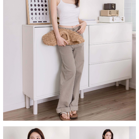
每筆NT$80，滿NT$1,500(含以上)免運費
易，需依本服務之必要範圍內提供個人資料，並將交易相關給付款項請求債
權轉讓予恩沛科技股份有限公司。
國家/地區配送
查看運費
２．關於個人資料處理事宜，請瀏覽以下網址：
https://aftee.tw/terms/#terms3
３．未成年的使用者請事先徵得法定代理人或監護人之同意方可使用
「AFTEE先享後付」，若未經同意申辦者引起之損失，本公司不負相關責
任。
４．使用「AFTEE先享後付」時，將依據個別帳號之用戶狀況，依本公司即
時審查核予不同之上限額度；若仍有額度不足之情形，本公司將視審查結果
請求用戶進行身份認證。
５．嚴禁一人註冊多個帳號或使用他人資訊註冊。若發現惡意使用之情形，
恩沛科技股份有限公司將有權停止該用戶之使用額度並採取法律行動。