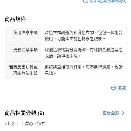
顯示電腦版詳細說明
商品規格
使用注意事項
深色衣類請避免和淺色衣物、包包一起組合
使用，可能產生褪色轉移之現象。
洗滌注意事項
深淺色衣物請分開洗滌。有珠飾金屬造型之
衣類，請單獨手洗。
若商品因缺貨或
系統將直接取消訂單，恕不另行通知，敬請
瑕疵無法出貨
見諒。
客服
商品相關分類 (9)
查看全部
▹上身
｜背心、無袖