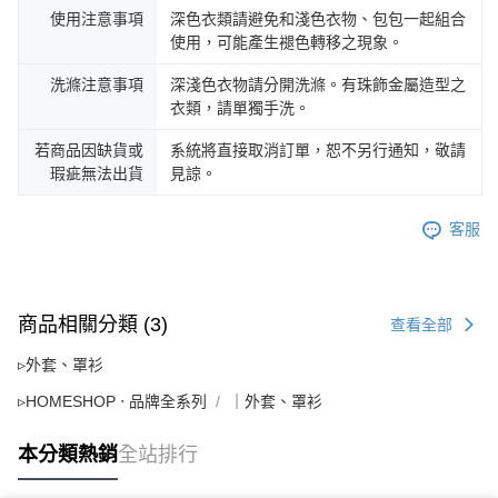
使用注意事項
深色衣類請避免和淺色衣物、包包一起組合
使用，可能產生褪色轉移之現象。
洗滌注意事項
深淺色衣物請分開洗滌。有珠飾金屬造型之
衣類，請單獨手洗。
若商品因缺貨或
系統將直接取消訂單，恕不另行通知，敬請
瑕疵無法出貨
見諒。
客服
商品相關分類 (3)
查看全部
▹外套、罩衫
▹HOMESHOP ‧ 品牌全系列
｜外套、罩衫
本分類熱銷
全站排行