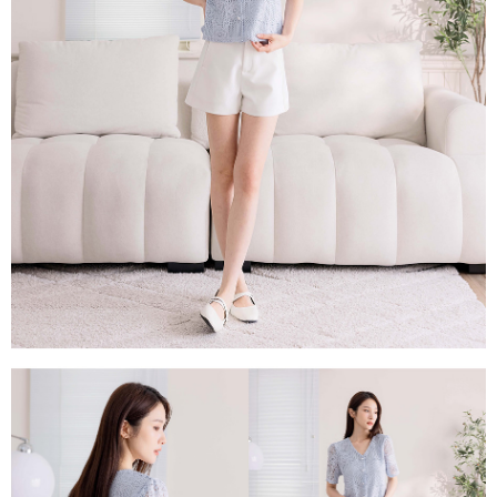
每筆NT$80，滿NT$1,500(含以上)免運費
易，需依本服務之必要範圍內提供個人資料，並將交易相關給付款項請求債
權轉讓予恩沛科技股份有限公司。
國家/地區配送
查看運費
２．關於個人資料處理事宜，請瀏覽以下網址：
https://aftee.tw/terms/#terms3
３．未成年的使用者請事先徵得法定代理人或監護人之同意方可使用
「AFTEE先享後付」，若未經同意申辦者引起之損失，本公司不負相關責
任。
４．使用「AFTEE先享後付」時，將依據個別帳號之用戶狀況，依本公司即
時審查核予不同之上限額度；若仍有額度不足之情形，本公司將視審查結果
請求用戶進行身份認證。
５．嚴禁一人註冊多個帳號或使用他人資訊註冊。若發現惡意使用之情形，
恩沛科技股份有限公司將有權停止該用戶之使用額度並採取法律行動。