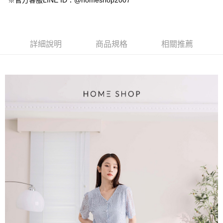
※官方客服LINE ID：@homeshop2007
【大哥付你分期使用說明】
AFTEE先享後付
1.本服務由台灣大哥大提供，台灣大哥大用戶可立即使用無須另外申請。
2.付款方式選擇「大哥付你分期」，訂單成立後會自動跳轉到大哥付的交易
相關說明
流程，驗證手機門號後，選擇欲分期的期數、繳款截止日，確認付款後即完
【關於「AFTEE先享後付」】
成交易。
ATM付款
AFTEE先享後付是「在收到商品之後才付款」的支付方式。 讓您購物簡單
詳細說明
商品規格
相關推薦
3.實際核准額度、可分期數及費用金額請依後續交易確認頁面所載為準。
便利好安心！
4.訂單成立30分鐘內，如未前往確認交易或遇審核未通過，訂單將自動取
１．簡單：不需註冊會員、不需綁卡、不需儲值。
運送方式
消。如遇「轉專審核」未通過狀況，表示未達大哥付你分期系統評分，恕無
２．便利：只要手機號碼，簡訊認證，即可結帳。
法說明評估內容。
３．安心：先確認商品／服務後，再付款。
付款後全家取貨
【繳款方式說明】
1.分期款項不併入電信帳單，「大哥付你分期」於每月結算日後寄送繳費提
免運費
【「AFTEE先享後付」結帳流程】
醒簡訊。
１．於結帳方式選擇「AFTEE先享後付」後，將跳轉至「AFTEE先享後付」
2.透過簡訊連結打開帳單後，可選擇「超商條碼／台灣大直營門市／銀行轉
付款後萊爾富取貨
結帳頁面，進行簡訊認證並確認金額後，即可完成結帳。
帳／街口支付／iPASS MONEY」等通路繳費。
２．訂單成立數日內，您將收到繳費通知簡訊。
免運費
３．收到繳費通知簡訊後14天內，點擊此簡訊中的連結，可透過四大超商／
【注意事項】
ATM／網路銀行／等多元方式進行付款，方視為交易完成。
付款後7-11取貨
1.本服務係由「台灣大哥大股份有限公司」（以下簡稱本公司）所提供，讓
※ 請注意：結帳手續完成當下不需立刻繳費，但若您需要取消訂單，請聯絡
用戶於交易時，得透過本服務購買商品或服務，並由商店將買賣／分期付款
免運費
購買商品的店家。未經商家同意取消之訂單仍視為有效，需透過AFTEE先享
買賣價金債權讓與本公司後，依約使用本公司帳單繳交帳款。
後付繳納相關費用。
2.基於同意付款使用「大哥付你分期」之契約關係目的，商店將以您的個人
一般商品宅配
※ 交易是否成功請以「AFTEE先享後付 」之結帳頁面顯示為準，若有關於
資料（包含姓名、電話或地址）提供予台灣大哥大進項蒐集、處理及利用，
是否繳費成功／繳費後需取消欲退款等相關疑問，請聯繫「AFTEE先享後付
免運費
由本公司與您本人進行分期帳單所需資料之確認、核對及更正。
客戶支援中心」
https://netprotections.freshdesk.com/support/home
3.完整用戶服務條款，請詳閱以下連結：
https://oppay.tw/userRule
付款後門市自取
【注意事項】
１．透過由恩沛科技股份有限公司提供之「AFTEE先享後付」服務完成之交