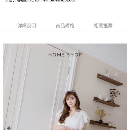
※官方客服LINE ID：@homeshop2007
【大哥付你分期使用說明】
AFTEE先享後付
1.本服務由台灣大哥大提供，台灣大哥大用戶可立即使用無須另外申請。
2.付款方式選擇「大哥付你分期」，訂單成立後會自動跳轉到大哥付的交易
相關說明
流程，驗證手機門號後，選擇欲分期的期數、繳款截止日，確認付款後即完
【關於「AFTEE先享後付」】
成交易。
ATM付款
AFTEE先享後付是「在收到商品之後才付款」的支付方式。 讓您購物簡單
詳細說明
商品規格
相關推薦
3.實際核准額度、可分期數及費用金額請依後續交易確認頁面所載為準。
便利好安心！
4.訂單成立30分鐘內，如未前往確認交易或遇審核未通過，訂單將自動取
１．簡單：不需註冊會員、不需綁卡、不需儲值。
運送方式
消。如遇「轉專審核」未通過狀況，表示未達大哥付你分期系統評分，恕無
２．便利：只要手機號碼，簡訊認證，即可結帳。
法說明評估內容。
３．安心：先確認商品／服務後，再付款。
付款後全家取貨
【繳款方式說明】
1.分期款項不併入電信帳單，「大哥付你分期」於每月結算日後寄送繳費提
免運費
【「AFTEE先享後付」結帳流程】
醒簡訊。
１．於結帳方式選擇「AFTEE先享後付」後，將跳轉至「AFTEE先享後付」
2.透過簡訊連結打開帳單後，可選擇「超商條碼／台灣大直營門市／銀行轉
付款後萊爾富取貨
結帳頁面，進行簡訊認證並確認金額後，即可完成結帳。
帳／街口支付／iPASS MONEY」等通路繳費。
２．訂單成立數日內，您將收到繳費通知簡訊。
免運費
３．收到繳費通知簡訊後14天內，點擊此簡訊中的連結，可透過四大超商／
【注意事項】
ATM／網路銀行／等多元方式進行付款，方視為交易完成。
付款後7-11取貨
1.本服務係由「台灣大哥大股份有限公司」（以下簡稱本公司）所提供，讓
※ 請注意：結帳手續完成當下不需立刻繳費，但若您需要取消訂單，請聯絡
用戶於交易時，得透過本服務購買商品或服務，並由商店將買賣／分期付款
免運費
購買商品的店家。未經商家同意取消之訂單仍視為有效，需透過AFTEE先享
買賣價金債權讓與本公司後，依約使用本公司帳單繳交帳款。
後付繳納相關費用。
2.基於同意付款使用「大哥付你分期」之契約關係目的，商店將以您的個人
一般商品宅配
※ 交易是否成功請以「AFTEE先享後付 」之結帳頁面顯示為準，若有關於
資料（包含姓名、電話或地址）提供予台灣大哥大進項蒐集、處理及利用，
是否繳費成功／繳費後需取消欲退款等相關疑問，請聯繫「AFTEE先享後付
免運費
由本公司與您本人進行分期帳單所需資料之確認、核對及更正。
客戶支援中心」
https://netprotections.freshdesk.com/support/home
3.完整用戶服務條款，請詳閱以下連結：
https://oppay.tw/userRule
付款後門市自取
【注意事項】
１．透過由恩沛科技股份有限公司提供之「AFTEE先享後付」服務完成之交