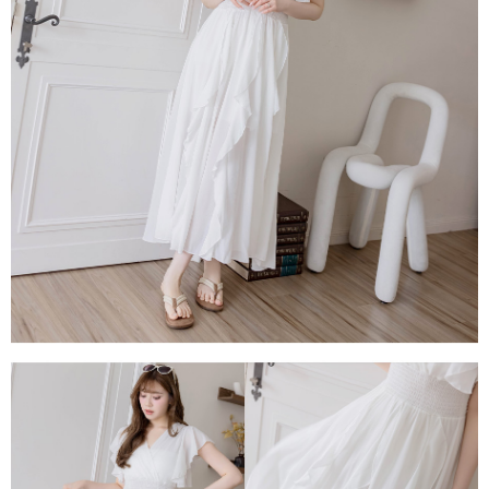
每筆NT$80，滿NT$1,500(含以上)免運費
易，需依本服務之必要範圍內提供個人資料，並將交易相關給付款項請求債
權轉讓予恩沛科技股份有限公司。
國家/地區配送
查看運費
２．關於個人資料處理事宜，請瀏覽以下網址：
https://aftee.tw/terms/#terms3
３．未成年的使用者請事先徵得法定代理人或監護人之同意方可使用
「AFTEE先享後付」，若未經同意申辦者引起之損失，本公司不負相關責
任。
４．使用「AFTEE先享後付」時，將依據個別帳號之用戶狀況，依本公司即
時審查核予不同之上限額度；若仍有額度不足之情形，本公司將視審查結果
請求用戶進行身份認證。
５．嚴禁一人註冊多個帳號或使用他人資訊註冊。若發現惡意使用之情形，
恩沛科技股份有限公司將有權停止該用戶之使用額度並採取法律行動。