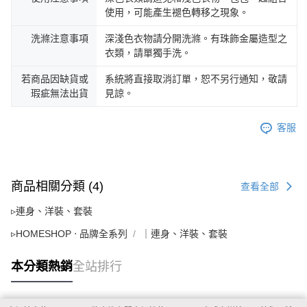
使用，可能產生褪色轉移之現象。
洗滌注意事項
深淺色衣物請分開洗滌。有珠飾金屬造型之
衣類，請單獨手洗。
若商品因缺貨或
系統將直接取消訂單，恕不另行通知，敬請
瑕疵無法出貨
見諒。
客服
商品相關分類 (4)
查看全部
▹連身、洋裝、套裝
▹HOMESHOP ‧ 品牌全系列
｜連身、洋裝、套裝
本分類熱銷
全站排行