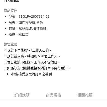
11835466
3 期 0 利率 每期
NT$630
21家銀行
商品特色
6 期 0 利率 每期
NT$315
21家銀行
合作金庫商業銀行
第一商業銀行
型號：61G1FA2607364-02
華南商業銀行
彰化商業銀行
12 期 0 利率 每期
NT$157
21家銀行
合作金庫商業銀行
第一商業銀行
吊牌：彈性瘦瘦褲 黑色
上海商業儲蓄銀行
台北富邦商業銀行
華南商業銀行
彰化商業銀行
24 期 0 利率 每期
NT$78
20家銀行
合作金庫商業銀行
第一商業銀行
國泰世華商業銀行
兆豐國際商業銀行
材質：聚酯纖維.彈性纖維
上海商業儲蓄銀行
台北富邦商業銀行
華南商業銀行
彰化商業銀行
臺灣中小企業銀行
台中商業銀行
合作金庫商業銀行
第一商業銀行
備註：無口袋
LINE Pay
國泰世華商業銀行
兆豐國際商業銀行
上海商業儲蓄銀行
台北富邦商業銀行
匯豐（台灣）商業銀行
華泰商業銀行
華南商業銀行
彰化商業銀行
臺灣中小企業銀行
台中商業銀行
國泰世華商業銀行
兆豐國際商業銀行
聯邦商業銀行
遠東國際商業銀行
Apple Pay
上海商業儲蓄銀行
台北富邦商業銀行
銷售重點
匯豐（台灣）商業銀行
華泰商業銀行
臺灣中小企業銀行
台中商業銀行
元大商業銀行
永豐商業銀行
兆豐國際商業銀行
臺灣中小企業銀行
※現貨下單後約5-7工作天出貨。
聯邦商業銀行
遠東國際商業銀行
匯豐（台灣）商業銀行
華泰商業銀行
街口支付
玉山商業銀行
星展（台灣）商業銀行
台中商業銀行
匯豐（台灣）商業銀行
元大商業銀行
永豐商業銀行
※調貨或預購，時間約7-20個工作天。
聯邦商業銀行
遠東國際商業銀行
台新國際商業銀行
中國信託商業銀行
華泰商業銀行
聯邦商業銀行
玉山商業銀行
星展（台灣）商業銀行
悠遊付
※假日物流不配送，工作天不含假日。
元大商業銀行
永豐商業銀行
台灣樂天信用卡公司
遠東國際商業銀行
元大商業銀行
台新國際商業銀行
中國信託商業銀行
玉山商業銀行
星展（台灣）商業銀行
※如遇缺貨瑕疵將直接取消訂單不另行通知。
永豐商業銀行
玉山商業銀行
台灣樂天信用卡公司
大哥付你分期
台新國際商業銀行
中國信託商業銀行
※HS保留接受及取消訂單之權利
星展（台灣）商業銀行
台新國際商業銀行
相關說明
台灣樂天信用卡公司
中國信託商業銀行
台灣樂天信用卡公司
【大哥付你分期使用說明】
AFTEE先享後付
1.本服務由台灣大哥大提供，台灣大哥大用戶可立即使用無須另外申請。
2.付款方式選擇「大哥付你分期」，訂單成立後會自動跳轉到大哥付的交易
相關說明
流程，驗證手機門號後，選擇欲分期的期數、繳款截止日，確認付款後即完
詳細說明
商品規格
相關推薦
【關於「AFTEE先享後付」】
成交易。
ATM付款
AFTEE先享後付是「在收到商品之後才付款」的支付方式。 讓您購物簡單
3.實際核准額度、可分期數及費用金額請依後續交易確認頁面所載為準。
便利好安心！