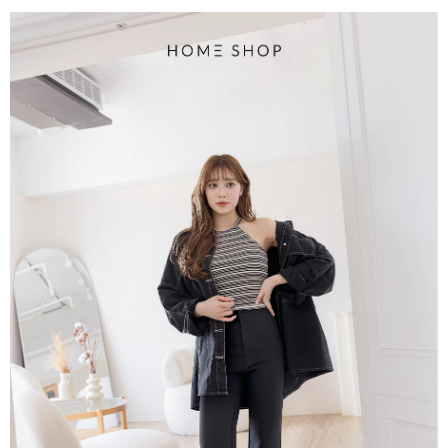
4.訂單成立30分鐘內，如未前往確認交易或遇審核未通過，訂單將自動取
１．簡單：不需註冊會員、不需綁卡、不需儲值。
運送方式
消。如遇「轉專審核」未通過狀況，表示未達大哥付你分期系統評分，恕無
２．便利：只要手機號碼，簡訊認證，即可結帳。
法說明評估內容。
３．安心：先確認商品／服務後，再付款。
付款後全家取貨
【繳款方式說明】
1.分期款項不併入電信帳單，「大哥付你分期」於每月結算日後寄送繳費提
免運費
【「AFTEE先享後付」結帳流程】
醒簡訊。
１．於結帳方式選擇「AFTEE先享後付」後，將跳轉至「AFTEE先享後付」
2.透過簡訊連結打開帳單後，可選擇「超商條碼／台灣大直營門市／銀行轉
付款後萊爾富取貨
結帳頁面，進行簡訊認證並確認金額後，即可完成結帳。
帳／街口支付／iPASS MONEY」等通路繳費。
２．訂單成立數日內，您將收到繳費通知簡訊。
免運費
３．收到繳費通知簡訊後14天內，點擊此簡訊中的連結，可透過四大超商／
【注意事項】
ATM／網路銀行／等多元方式進行付款，方視為交易完成。
付款後7-11取貨
1.本服務係由「台灣大哥大股份有限公司」（以下簡稱本公司）所提供，讓
※ 請注意：結帳手續完成當下不需立刻繳費，但若您需要取消訂單，請聯絡
用戶於交易時，得透過本服務購買商品或服務，並由商店將買賣／分期付款
免運費
購買商品的店家。未經商家同意取消之訂單仍視為有效，需透過AFTEE先享
買賣價金債權讓與本公司後，依約使用本公司帳單繳交帳款。
後付繳納相關費用。
2.基於同意付款使用「大哥付你分期」之契約關係目的，商店將以您的個人
一般商品宅配
※ 交易是否成功請以「AFTEE先享後付 」之結帳頁面顯示為準，若有關於
資料（包含姓名、電話或地址）提供予台灣大哥大進項蒐集、處理及利用，
是否繳費成功／繳費後需取消欲退款等相關疑問，請聯繫「AFTEE先享後付
免運費
由本公司與您本人進行分期帳單所需資料之確認、核對及更正。
客戶支援中心」
https://netprotections.freshdesk.com/support/home
3.完整用戶服務條款，請詳閱以下連結：
https://oppay.tw/userRule
付款後門市自取
【注意事項】
１．透過由恩沛科技股份有限公司提供之「AFTEE先享後付」服務完成之交
每筆NT$80，滿NT$1,500(含以上)免運費
易，需依本服務之必要範圍內提供個人資料，並將交易相關給付款項請求債
權轉讓予恩沛科技股份有限公司。
國家/地區配送
查看運費
２．關於個人資料處理事宜，請瀏覽以下網址：
https://aftee.tw/terms/#terms3
３．未成年的使用者請事先徵得法定代理人或監護人之同意方可使用
「AFTEE先享後付」，若未經同意申辦者引起之損失，本公司不負相關責