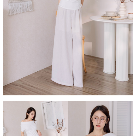
每筆NT$80，滿NT$1,500(含以上)免運費
易，需依本服務之必要範圍內提供個人資料，並將交易相關給付款項請求債
權轉讓予恩沛科技股份有限公司。
國家/地區配送
查看運費
２．關於個人資料處理事宜，請瀏覽以下網址：
https://aftee.tw/terms/#terms3
３．未成年的使用者請事先徵得法定代理人或監護人之同意方可使用
「AFTEE先享後付」，若未經同意申辦者引起之損失，本公司不負相關責
任。
４．使用「AFTEE先享後付」時，將依據個別帳號之用戶狀況，依本公司即
時審查核予不同之上限額度；若仍有額度不足之情形，本公司將視審查結果
請求用戶進行身份認證。
５．嚴禁一人註冊多個帳號或使用他人資訊註冊。若發現惡意使用之情形，
恩沛科技股份有限公司將有權停止該用戶之使用額度並採取法律行動。