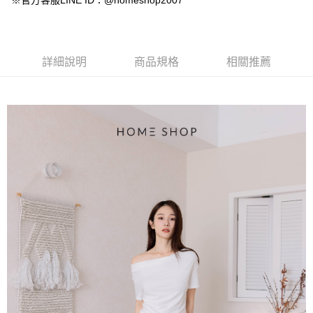
※官方客服LINE ID：@homeshop2007
【大哥付你分期使用說明】
AFTEE先享後付
1.本服務由台灣大哥大提供，台灣大哥大用戶可立即使用無須另外申請。
2.付款方式選擇「大哥付你分期」，訂單成立後會自動跳轉到大哥付的交易
相關說明
流程，驗證手機門號後，選擇欲分期的期數、繳款截止日，確認付款後即完
【關於「AFTEE先享後付」】
成交易。
ATM付款
AFTEE先享後付是「在收到商品之後才付款」的支付方式。 讓您購物簡單
詳細說明
商品規格
相關推薦
3.實際核准額度、可分期數及費用金額請依後續交易確認頁面所載為準。
便利好安心！
4.訂單成立30分鐘內，如未前往確認交易或遇審核未通過，訂單將自動取
１．簡單：不需註冊會員、不需綁卡、不需儲值。
運送方式
消。如遇「轉專審核」未通過狀況，表示未達大哥付你分期系統評分，恕無
２．便利：只要手機號碼，簡訊認證，即可結帳。
法說明評估內容。
３．安心：先確認商品／服務後，再付款。
付款後全家取貨
【繳款方式說明】
1.分期款項不併入電信帳單，「大哥付你分期」於每月結算日後寄送繳費提
免運費
【「AFTEE先享後付」結帳流程】
醒簡訊。
１．於結帳方式選擇「AFTEE先享後付」後，將跳轉至「AFTEE先享後付」
2.透過簡訊連結打開帳單後，可選擇「超商條碼／台灣大直營門市／銀行轉
付款後萊爾富取貨
結帳頁面，進行簡訊認證並確認金額後，即可完成結帳。
帳／街口支付／iPASS MONEY」等通路繳費。
２．訂單成立數日內，您將收到繳費通知簡訊。
免運費
３．收到繳費通知簡訊後14天內，點擊此簡訊中的連結，可透過四大超商／
【注意事項】
ATM／網路銀行／等多元方式進行付款，方視為交易完成。
付款後7-11取貨
1.本服務係由「台灣大哥大股份有限公司」（以下簡稱本公司）所提供，讓
※ 請注意：結帳手續完成當下不需立刻繳費，但若您需要取消訂單，請聯絡
用戶於交易時，得透過本服務購買商品或服務，並由商店將買賣／分期付款
免運費
購買商品的店家。未經商家同意取消之訂單仍視為有效，需透過AFTEE先享
買賣價金債權讓與本公司後，依約使用本公司帳單繳交帳款。
後付繳納相關費用。
2.基於同意付款使用「大哥付你分期」之契約關係目的，商店將以您的個人
一般商品宅配
※ 交易是否成功請以「AFTEE先享後付 」之結帳頁面顯示為準，若有關於
資料（包含姓名、電話或地址）提供予台灣大哥大進項蒐集、處理及利用，
是否繳費成功／繳費後需取消欲退款等相關疑問，請聯繫「AFTEE先享後付
免運費
由本公司與您本人進行分期帳單所需資料之確認、核對及更正。
客戶支援中心」
https://netprotections.freshdesk.com/support/home
3.完整用戶服務條款，請詳閱以下連結：
https://oppay.tw/userRule
付款後門市自取
【注意事項】
１．透過由恩沛科技股份有限公司提供之「AFTEE先享後付」服務完成之交