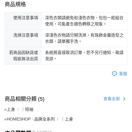
商品規格
使用注意事項
深色衣類請避免和淺色衣物、包包一起組合
使用，可能產生褪色轉移之現象。
洗滌注意事項
深淺色衣物請分開洗滌。有珠飾金屬造型之
衣類，請單獨手洗。
若商品因缺貨或
系統將直接取消訂單，恕不另行通知，敬請
瑕疵無法出貨
見諒。
客服
商品相關分類 (5)
查看全部
▹上身
｜短袖
▹HOMESHOP ‧ 品牌全系列
｜上身