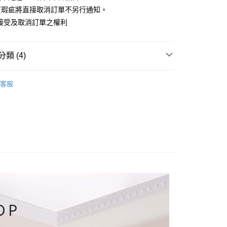
小企業銀行
台中商業銀行
業銀行
永豐商業銀行
際商業銀行
臺灣中小企業銀行
業銀行
遠東國際商業銀行
貨瑕疵將直接取消訂單不另行通知。
台灣）商業銀行
華泰商業銀行
業銀行
星展（台灣）商業銀行
業銀行
匯豐（台灣）商業銀行
業銀行
永豐商業銀行
接受及取消訂單之權利
業銀行
遠東國際商業銀行
際商業銀行
中國信託商業銀行
業銀行
聯邦商業銀行
業銀行
星展（台灣）商業銀行
業銀行
永豐商業銀行
天信用卡公司
際商業銀行
元大商業銀行
際商業銀行
中國信託商業銀行
業銀行
星展（台灣）商業銀行
業銀行
玉山商業銀行
天信用卡公司
分期
類 (4)
際商業銀行
中國信託商業銀行
台灣）商業銀行
台新國際商業銀行
天信用卡公司
託商業銀行
台灣樂天信用卡公司
你分期使用說明】
｜背心、無袖
享後付
由台灣大哥大提供，台灣大哥大用戶可立即使用無須另外申請。
客服
HOP ‧ 品牌全系列
｜上身
式選擇「大哥付你分期」，訂單成立後會自動跳轉到大哥付的交易
證手機門號後，選擇欲分期的期數、繳款截止日，確認付款後即
FTEE先享後付」】
品79折起
。
先享後付是「在收到商品之後才付款」的支付方式。 讓您購物簡單
准額度、可分期數及費用金額請依後續交易確認頁面所載為準。
心！
｜女神直角肩 ‧ 削肩設計
立30分鐘內，如未前往確認交易或遇審核未通過，訂單將自動取
：不需註冊會員、不需綁卡、不需儲值。
「轉專審核」未通過狀況，表示未達大哥付你分期系統評分，恕
：只要手機號碼，簡訊認證，即可結帳。
評估內容。
：先確認商品／服務後，再付款。
式說明】
家取貨
項不併入電信帳單，「大哥付你分期」於每月結算日後寄送繳費提
EE先享後付」結帳流程】
方式選擇「AFTEE先享後付」後，將跳轉至「AFTEE先享後
訊連結打開帳單後，可選擇「超商條碼／台灣大直營門市／銀行轉
頁面，進行簡訊認證並確認金額後，即可完成結帳。
付／iPASS MONEY」等通路繳費。
爾富取貨
成立數日內，您將收到繳費通知簡訊。
費通知簡訊後14天內，點擊此簡訊中的連結，可透過四大超商
項】
網路銀行／等多元方式進行付款，方視為交易完成。
係由「台灣大哥大股份有限公司」（以下簡稱本公司）所提供，讓
：結帳手續完成當下不需立刻繳費，但若您需要取消訂單，請聯