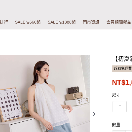
排行
SALE↘666起
SALE↘1388起
門市資訊
會員相關權益
【初夏
超取免運費
NT$1,
尺寸
F
數量