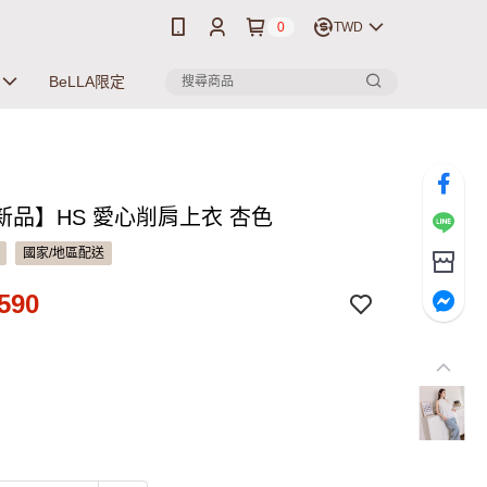
0
TWD
BeLLA限定
新品】HS 愛心削肩上衣 杏色
國家/地區配送
590