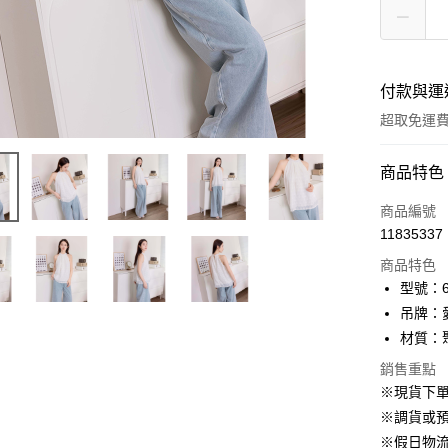
付款與運
超取免運
付款方式
商品特色
信用卡一
商品編號
11835337
信用卡分
商品特色
3 期 
型號：61
6 期 
合作金
吊牌：
華南商
12 期
材質：
合作金
上海商
華南商
24 期
合作金
銷售重點
國泰世
上海商
華南商
※現貨下單
臺灣中
合作金
LINE Pay
國泰世
上海商
匯豐（
※調貨或預
華南商
臺灣中
國泰世
聯邦商
Apple Pay
上海商
※假日物
匯豐（