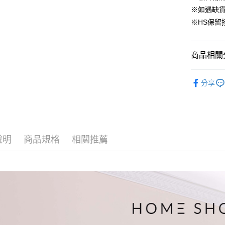
臺灣中
元大商
兆豐國
聯邦商
※如遇缺
匯豐（
街口支付
玉山商
台中商
元大商
※HS保留
聯邦商
台新國
華泰商
玉山商
悠遊付
元大商
台灣樂
遠東國
台新國
玉山商
永豐商
台灣樂
大哥付你
商品相關分
台新國
星展（
相關說明
台灣樂
中國信
【大哥付
▹上身
AFTEE先
1.本服務
分享
▹HOMES
2.付款方
相關說明
流程，驗
【關於「A
🔥 HS新
ATM付款
完成交易
AFTEE
3.實際核
便利好安
▹獨家企劃
4.訂單成
１．簡單
消。如遇
說明
商品規格
相關推薦
２．便利
運送方式
無法說明
３．安心
【繳款方
付款後全
1.分期款
【「AFT
醒簡訊。
免運費
１．於結帳
2.透過簡
付」結帳
帳／街口支
付款後萊
２．訂單
３．收到繳
免運費
【注意事
／ATM／
1.本服務
※ 請注意