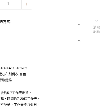
送方式
清除
費
紀錄
次付款
期付款
0 利率 每期
NT$530
21家銀行
G4FA418102-03
0 利率 每期
NT$265
21家銀行
庫商業銀行
第一商業銀行
愛心布削肩衣 杏色
業銀行
彰化商業銀行
 0 利率 每期
NT$132
21家銀行
聚酯纖維
庫商業銀行
第一商業銀行
業儲蓄銀行
台北富邦商業銀行
業銀行
彰化商業銀行
 0 利率 每期
NT$66
20家銀行
庫商業銀行
第一商業銀行
華商業銀行
兆豐國際商業銀行
業儲蓄銀行
台北富邦商業銀行
業銀行
彰化商業銀行
後約5-7工作天出貨。
小企業銀行
台中商業銀行
庫商業銀行
第一商業銀行
華商業銀行
兆豐國際商業銀行
業儲蓄銀行
台北富邦商業銀行
台灣）商業銀行
華泰商業銀行
購，時間約7-20個工作天。
業銀行
彰化商業銀行
小企業銀行
台中商業銀行
華商業銀行
兆豐國際商業銀行
業銀行
遠東國際商業銀行
業儲蓄銀行
台北富邦商業銀行
流不配送，工作天不含假日。
台灣）商業銀行
華泰商業銀行