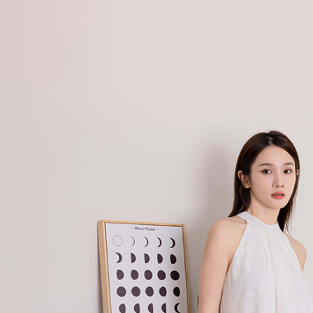
付款後7-1
用戶於交
絡購買商品
款買賣價
先享後付
免運費
2.基於同
※ 交易是
資料（包
是否繳費成
一般商品
用，由本
付客戶支
免運費
3.完整用
【注意事
付款後門
１．透過由
交易，需
每筆NT$8
求債權轉
２．關於
國家/地區
https://aft
３．未成
「AFTE
任。
４．使用「
即時審查
結果請求
５．嚴禁
形，恩沛
動。