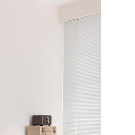
1取貨
易時，得透過本服務購買商品或服務，並由商店將買賣／分期付
的店家。未經商家同意取消之訂單仍視為有效，需透過AFTEE
金債權讓與本公司後，依約使用本公司帳單繳交帳款。
繳納相關費用。
意付款使用「大哥付你分期」之契約關係目的，商店將以您的個人
否成功請以「AFTEE先享後付 」之結帳頁面顯示為準，若有關於
含姓名、電話或地址）提供予台灣大哥大進項蒐集、處理及利
功／繳費後需取消欲退款等相關疑問，請聯繫「AFTEE先享後
宅配
公司與您本人進行分期帳單所需資料之確認、核對及更正。
援中心」
https://netprotections.freshdesk.com/support/home
戶服務條款，請詳閱以下連結：
https://oppay.tw/userRule
項】
市自取
恩沛科技股份有限公司提供之「AFTEE先享後付」服務完成之
依本服務之必要範圍內提供個人資料，並將交易相關給付款項請
0，滿NT$1,500(含以上)免運費
讓予恩沛科技股份有限公司。
個人資料處理事宜，請瀏覽以下網址：
配送
查看運費
ee.tw/terms/#terms3
年的使用者請事先徵得法定代理人或監護人之同意方可使用
E先享後付」，若未經同意申辦者引起之損失，本公司不負相關責
AFTEE先享後付」時，將依據個別帳號之用戶狀況，依本公司
核予不同之上限額度；若仍有額度不足之情形，本公司將視審查
用戶進行身份認證。
一人註冊多個帳號或使用他人資訊註冊。若發現惡意使用之情
科技股份有限公司將有權停止該用戶之使用額度並採取法律行