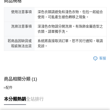
商品規格
使用注意事項
深色衣類請避免和淺色衣物、包包一起組合
使用，可能產生褪色轉移之現象。
洗滌注意事項
深淺色衣物請分開洗滌。有珠飾金屬造型之
衣類，請單獨手洗。
若商品因缺貨或
系統將直接取消訂單，恕不另行通知，敬請
瑕疵無法出貨
見諒。
客服
商品相關分類 (1)
▹配件
本分類熱銷
全站排行