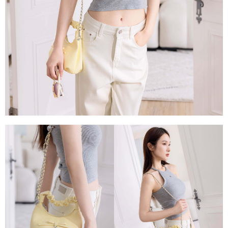
３．未成年的使用者請事先徵得法定代理人或監護人之同意方可使用
「AFTEE先享後付」，若未經同意申辦者引起之損失，本公司不負相關責
任。
４．使用「AFTEE先享後付」時，將依據個別帳號之用戶狀況，依本公司即
時審查核予不同之上限額度；若仍有額度不足之情形，本公司將視審查結果
請求用戶進行身份認證。
５．嚴禁一人註冊多個帳號或使用他人資訊註冊。若發現惡意使用之情形，
恩沛科技股份有限公司將有權停止該用戶之使用額度並採取法律行動。