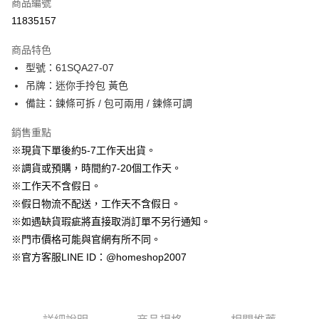
商品編號
信用卡分期付款
11835157
3 期 0 利率 每期
NT$330
21家銀行
商品特色
6 期 0 利率 每期
NT$165
21家銀行
合作金庫商業銀行
第一商業銀行
型號：61SQA27-07
華南商業銀行
彰化商業銀行
12 期 0 利率 每期
NT$82
21家銀行
合作金庫商業銀行
第一商業銀行
吊牌：迷你手拎包 黃色
上海商業儲蓄銀行
台北富邦商業銀行
華南商業銀行
彰化商業銀行
24 期 0 利率 每期
NT$41
20家銀行
合作金庫商業銀行
第一商業銀行
國泰世華商業銀行
兆豐國際商業銀行
備註：鍊條可拆 / 包可兩用 / 鍊條可調
上海商業儲蓄銀行
台北富邦商業銀行
華南商業銀行
彰化商業銀行
臺灣中小企業銀行
台中商業銀行
合作金庫商業銀行
第一商業銀行
LINE Pay
國泰世華商業銀行
兆豐國際商業銀行
上海商業儲蓄銀行
台北富邦商業銀行
銷售重點
匯豐（台灣）商業銀行
華泰商業銀行
華南商業銀行
彰化商業銀行
臺灣中小企業銀行
台中商業銀行
國泰世華商業銀行
兆豐國際商業銀行
聯邦商業銀行
遠東國際商業銀行
Apple Pay
上海商業儲蓄銀行
台北富邦商業銀行
※現貨下單後約5-7工作天出貨。
匯豐（台灣）商業銀行
華泰商業銀行
臺灣中小企業銀行
台中商業銀行
元大商業銀行
永豐商業銀行
兆豐國際商業銀行
臺灣中小企業銀行
※調貨或預購，時間約7-20個工作天。
聯邦商業銀行
遠東國際商業銀行
匯豐（台灣）商業銀行
華泰商業銀行
街口支付
玉山商業銀行
星展（台灣）商業銀行
台中商業銀行
匯豐（台灣）商業銀行
元大商業銀行
永豐商業銀行
※工作天不含假日。
聯邦商業銀行
遠東國際商業銀行
台新國際商業銀行
中國信託商業銀行
華泰商業銀行
聯邦商業銀行
玉山商業銀行
星展（台灣）商業銀行
悠遊付
※假日物流不配送，工作天不含假日。
元大商業銀行
永豐商業銀行
台灣樂天信用卡公司
遠東國際商業銀行
元大商業銀行
台新國際商業銀行
中國信託商業銀行
玉山商業銀行
星展（台灣）商業銀行
※如遇缺貨瑕疵將直接取消訂單不另行通知。
永豐商業銀行
玉山商業銀行
台灣樂天信用卡公司
大哥付你分期
台新國際商業銀行
中國信託商業銀行
※門市價格可能與官網有所不同。
星展（台灣）商業銀行
台新國際商業銀行
相關說明
台灣樂天信用卡公司
中國信託商業銀行
台灣樂天信用卡公司
※官方客服LINE ID：@homeshop2007
【大哥付你分期使用說明】
AFTEE先享後付
1.本服務由台灣大哥大提供，台灣大哥大用戶可立即使用無須另外申請。
2.付款方式選擇「大哥付你分期」，訂單成立後會自動跳轉到大哥付的交易
相關說明
流程，驗證手機門號後，選擇欲分期的期數、繳款截止日，確認付款後即完
【關於「AFTEE先享後付」】
成交易。
ATM付款