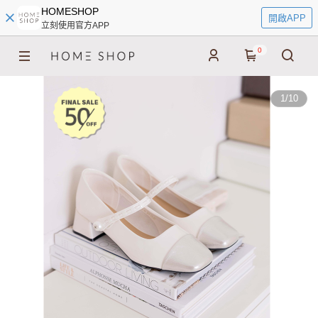
HOMESHOP
開啟APP
立刻使用官方APP
0
1
/
10