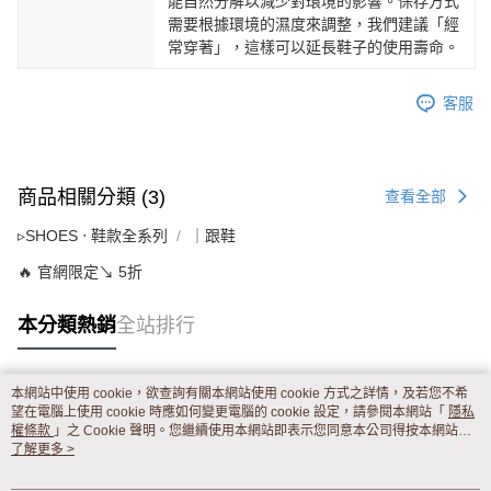
能自然分解以減少對環境的影響。保存方式
需要根據環境的濕度來調整，我們建議「經
常穿著」，這樣可以延長鞋子的使用壽命。
客服
商品相關分類 (3)
查看全部
▹SHOES ‧ 鞋款全系列
｜跟鞋
🔥 官網限定↘ 5折
本分類熱銷
全站排行
本網站中使用 cookie，欲查詢有關本網站使用 cookie 方式之詳情，及若您不希
熱門標籤
望在電腦上使用 cookie 時應如何變更電腦的 cookie 設定，請參閱本網站「
隱私
權條款
」之 Cookie 聲明。您繼續使用本網站即表示您同意本公司得按本網站使
用條款之 Cookie 聲明使用 cookie。
了解更多 >