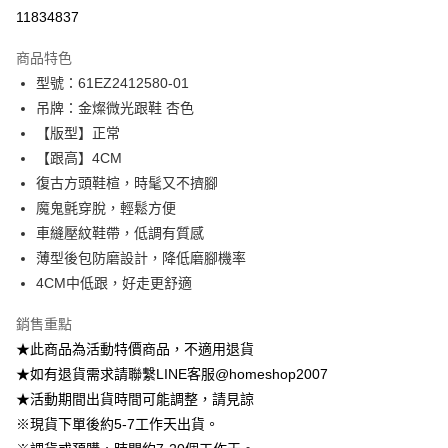
信用卡分期付款
11834837
3 期 0 利率 每期
NT$348
21家銀行
商品特色
6 期 0 利率 每期
NT$174
21家銀行
合作金庫商業銀行
第一商業銀行
型號：61EZ2412580-01
華南商業銀行
彰化商業銀行
12 期 0 利率 每期
NT$87
21家銀行
合作金庫商業銀行
第一商業銀行
吊牌：金燦微光跟鞋 杏色
上海商業儲蓄銀行
台北富邦商業銀行
華南商業銀行
彰化商業銀行
24 期 0 利率 每期
NT$43
20家銀行
合作金庫商業銀行
第一商業銀行
國泰世華商業銀行
兆豐國際商業銀行
【版型】正常
上海商業儲蓄銀行
台北富邦商業銀行
華南商業銀行
彰化商業銀行
臺灣中小企業銀行
台中商業銀行
合作金庫商業銀行
第一商業銀行
【跟高】4CM
LINE Pay
國泰世華商業銀行
兆豐國際商業銀行
上海商業儲蓄銀行
台北富邦商業銀行
匯豐（台灣）商業銀行
華泰商業銀行
華南商業銀行
彰化商業銀行
臺灣中小企業銀行
台中商業銀行
復古方頭鞋楦，時髦又不擠腳
國泰世華商業銀行
兆豐國際商業銀行
聯邦商業銀行
遠東國際商業銀行
Apple Pay
上海商業儲蓄銀行
台北富邦商業銀行
匯豐（台灣）商業銀行
華泰商業銀行
魔鬼氈穿脫，輕鬆方便
臺灣中小企業銀行
台中商業銀行
元大商業銀行
永豐商業銀行
兆豐國際商業銀行
臺灣中小企業銀行
聯邦商業銀行
遠東國際商業銀行
匯豐（台灣）商業銀行
華泰商業銀行
車縫壓紋鞋帶，低調有質感
街口支付
玉山商業銀行
星展（台灣）商業銀行
台中商業銀行
匯豐（台灣）商業銀行
元大商業銀行
永豐商業銀行
聯邦商業銀行
遠東國際商業銀行
薄型後包防磨設計，降低磨腳機率
台新國際商業銀行
中國信託商業銀行
華泰商業銀行
聯邦商業銀行
玉山商業銀行
星展（台灣）商業銀行
悠遊付
元大商業銀行
永豐商業銀行
台灣樂天信用卡公司
遠東國際商業銀行
元大商業銀行
4CM中低跟，好走更舒適
台新國際商業銀行
中國信託商業銀行
玉山商業銀行
星展（台灣）商業銀行
永豐商業銀行
玉山商業銀行
台灣樂天信用卡公司
大哥付你分期
台新國際商業銀行
中國信託商業銀行
銷售重點
星展（台灣）商業銀行
台新國際商業銀行
相關說明
台灣樂天信用卡公司
中國信託商業銀行
台灣樂天信用卡公司
★此商品為活動特價商品，不適用退貨
【大哥付你分期使用說明】
AFTEE先享後付
★如有退貨需求請聯繫LINE客服@homeshop2007
1.本服務由台灣大哥大提供，台灣大哥大用戶可立即使用無須另外申請。
2.付款方式選擇「大哥付你分期」，訂單成立後會自動跳轉到大哥付的交易
相關說明
★活動期間出貨時間可能調整，請見諒
流程，驗證手機門號後，選擇欲分期的期數、繳款截止日，確認付款後即完
【關於「AFTEE先享後付」】
※現貨下單後約5-7工作天出貨。
成交易。
ATM付款
AFTEE先享後付是「在收到商品之後才付款」的支付方式。 讓您購物簡單
3.實際核准額度、可分期數及費用金額請依後續交易確認頁面所載為準。