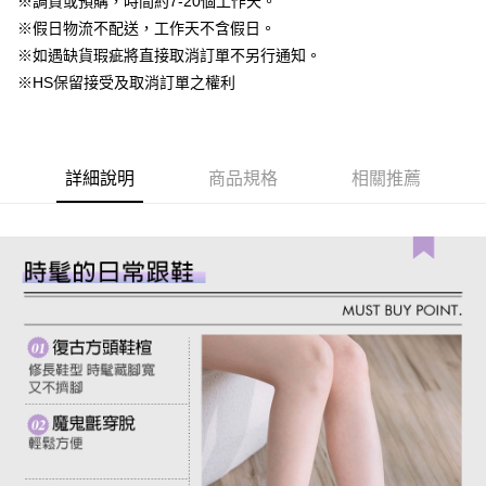
※調貨或預購，時間約7-20個工作天。
便利好安心！
4.訂單成立30分鐘內，如未前往確認交易或遇審核未通過，訂單將自動取
１．簡單：不需註冊會員、不需綁卡、不需儲值。
※假日物流不配送，工作天不含假日。
運送方式
消。如遇「轉專審核」未通過狀況，表示未達大哥付你分期系統評分，恕無
２．便利：只要手機號碼，簡訊認證，即可結帳。
※如遇缺貨瑕疵將直接取消訂單不另行通知。
法說明評估內容。
３．安心：先確認商品／服務後，再付款。
付款後全家取貨
【繳款方式說明】
※HS保留接受及取消訂單之權利
1.分期款項不併入電信帳單，「大哥付你分期」於每月結算日後寄送繳費提
免運費
【「AFTEE先享後付」結帳流程】
醒簡訊。
１．於結帳方式選擇「AFTEE先享後付」後，將跳轉至「AFTEE先享後付」
2.透過簡訊連結打開帳單後，可選擇「超商條碼／台灣大直營門市／銀行轉
付款後萊爾富取貨
結帳頁面，進行簡訊認證並確認金額後，即可完成結帳。
帳／街口支付／iPASS MONEY」等通路繳費。
２．訂單成立數日內，您將收到繳費通知簡訊。
免運費
詳細說明
商品規格
相關推薦
３．收到繳費通知簡訊後14天內，點擊此簡訊中的連結，可透過四大超商／
【注意事項】
ATM／網路銀行／等多元方式進行付款，方視為交易完成。
付款後7-11取貨
1.本服務係由「台灣大哥大股份有限公司」（以下簡稱本公司）所提供，讓
※ 請注意：結帳手續完成當下不需立刻繳費，但若您需要取消訂單，請聯絡
用戶於交易時，得透過本服務購買商品或服務，並由商店將買賣／分期付款
免運費
購買商品的店家。未經商家同意取消之訂單仍視為有效，需透過AFTEE先享
買賣價金債權讓與本公司後，依約使用本公司帳單繳交帳款。
後付繳納相關費用。
2.基於同意付款使用「大哥付你分期」之契約關係目的，商店將以您的個人
一般商品宅配
※ 交易是否成功請以「AFTEE先享後付 」之結帳頁面顯示為準，若有關於
資料（包含姓名、電話或地址）提供予台灣大哥大進項蒐集、處理及利用，
是否繳費成功／繳費後需取消欲退款等相關疑問，請聯繫「AFTEE先享後付
免運費
由本公司與您本人進行分期帳單所需資料之確認、核對及更正。
客戶支援中心」
https://netprotections.freshdesk.com/support/home
3.完整用戶服務條款，請詳閱以下連結：
https://oppay.tw/userRule
付款後門市自取
【注意事項】
１．透過由恩沛科技股份有限公司提供之「AFTEE先享後付」服務完成之交
每筆NT$80，滿NT$1,500(含以上)免運費
易，需依本服務之必要範圍內提供個人資料，並將交易相關給付款項請求債
權轉讓予恩沛科技股份有限公司。
國家/地區配送
查看運費
２．關於個人資料處理事宜，請瀏覽以下網址：
https://aftee.tw/terms/#terms3
３．未成年的使用者請事先徵得法定代理人或監護人之同意方可使用