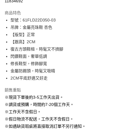
11834692
3 期 0 利率 每期
NT$730
21家銀行
商品特色
6 期 0 利率 每期
NT$365
21家銀行
合作金庫商業銀行
第一商業銀行
型號：61FLD22D350-03
華南商業銀行
彰化商業銀行
12 期 0 利率 每期
NT$182
21家銀行
合作金庫商業銀行
第一商業銀行
吊牌：金屬亮珠鞋 杏色
上海商業儲蓄銀行
台北富邦商業銀行
華南商業銀行
彰化商業銀行
24 期 0 利率 每期
NT$91
20家銀行
合作金庫商業銀行
第一商業銀行
國泰世華商業銀行
兆豐國際商業銀行
【版型】正常
上海商業儲蓄銀行
台北富邦商業銀行
華南商業銀行
彰化商業銀行
臺灣中小企業銀行
台中商業銀行
合作金庫商業銀行
第一商業銀行
【跟高】2CM
LINE Pay
國泰世華商業銀行
兆豐國際商業銀行
上海商業儲蓄銀行
台北富邦商業銀行
匯豐（台灣）商業銀行
華泰商業銀行
華南商業銀行
彰化商業銀行
臺灣中小企業銀行
台中商業銀行
復古方頭鞋楦，時髦又不擠腳
國泰世華商業銀行
兆豐國際商業銀行
聯邦商業銀行
遠東國際商業銀行
Apple Pay
上海商業儲蓄銀行
台北富邦商業銀行
匯豐（台灣）商業銀行
華泰商業銀行
閃鑽鞋面，奢華低調
臺灣中小企業銀行
台中商業銀行
元大商業銀行
永豐商業銀行
兆豐國際商業銀行
臺灣中小企業銀行
聯邦商業銀行
遠東國際商業銀行
匯豐（台灣）商業銀行
華泰商業銀行
修長鞋型，修飾腳寬
街口支付
玉山商業銀行
星展（台灣）商業銀行
台中商業銀行
匯豐（台灣）商業銀行
元大商業銀行
永豐商業銀行
聯邦商業銀行
遠東國際商業銀行
金屬防踢頭，時髦又吸睛
台新國際商業銀行
中國信託商業銀行
華泰商業銀行
聯邦商業銀行
玉山商業銀行
星展（台灣）商業銀行
悠遊付
元大商業銀行
永豐商業銀行
台灣樂天信用卡公司
遠東國際商業銀行
元大商業銀行
2CM平底舒適又好走
台新國際商業銀行
中國信託商業銀行
玉山商業銀行
星展（台灣）商業銀行
永豐商業銀行
玉山商業銀行
台灣樂天信用卡公司
大哥付你分期
台新國際商業銀行
中國信託商業銀行
銷售重點
星展（台灣）商業銀行
台新國際商業銀行
相關說明
台灣樂天信用卡公司
中國信託商業銀行
台灣樂天信用卡公司
※現貨下單後約3-5工作天出貨。
【大哥付你分期使用說明】
AFTEE先享後付
※調貨或預購，時間約7-20個工作天。
1.本服務由台灣大哥大提供，台灣大哥大用戶可立即使用無須另外申請。
2.付款方式選擇「大哥付你分期」，訂單成立後會自動跳轉到大哥付的交易
相關說明
※工作天不含假日。
流程，驗證手機門號後，選擇欲分期的期數、繳款截止日，確認付款後即完
【關於「AFTEE先享後付」】
※假日物流不配送，工作天不含假日。
成交易。
ATM付款
AFTEE先享後付是「在收到商品之後才付款」的支付方式。 讓您購物簡單
3.實際核准額度、可分期數及費用金額請依後續交易確認頁面所載為準。
※如遇缺貨瑕疵將直接取消訂單不另行通知。
便利好安心！