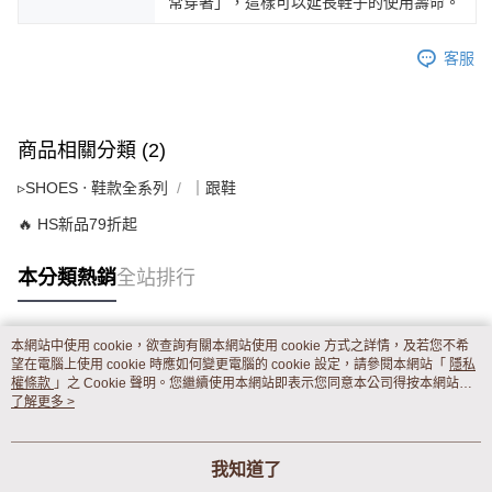
常穿著」，這樣可以延長鞋子的使用壽命。
客服
商品相關分類 (2)
▹SHOES ‧ 鞋款全系列
｜跟鞋
🔥 HS新品79折起
本分類熱銷
全站排行
本網站中使用 cookie，欲查詢有關本網站使用 cookie 方式之詳情，及若您不希
熱門標籤
望在電腦上使用 cookie 時應如何變更電腦的 cookie 設定，請參閱本網站「
隱私
權條款
」之 Cookie 聲明。您繼續使用本網站即表示您同意本公司得按本網站使
用條款之 Cookie 聲明使用 cookie。
了解更多 >
我知道了