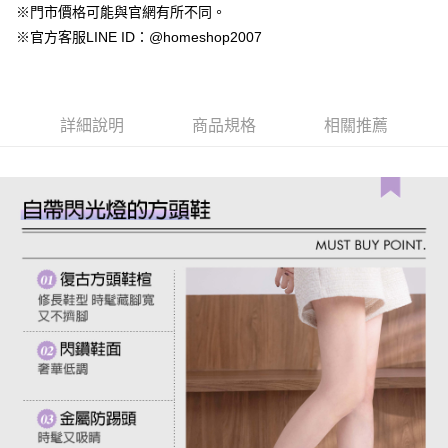
4.訂單成立30分鐘內，如未前往確認交易或遇審核未通過，訂單將自動取
１．簡單：不需註冊會員、不需綁卡、不需儲值。
※門市價格可能與官網有所不同。
運送方式
消。如遇「轉專審核」未通過狀況，表示未達大哥付你分期系統評分，恕無
２．便利：只要手機號碼，簡訊認證，即可結帳。
※官方客服LINE ID：@homeshop2007
法說明評估內容。
３．安心：先確認商品／服務後，再付款。
付款後全家取貨
【繳款方式說明】
1.分期款項不併入電信帳單，「大哥付你分期」於每月結算日後寄送繳費提
免運費
【「AFTEE先享後付」結帳流程】
醒簡訊。
１．於結帳方式選擇「AFTEE先享後付」後，將跳轉至「AFTEE先享後付」
2.透過簡訊連結打開帳單後，可選擇「超商條碼／台灣大直營門市／銀行轉
付款後萊爾富取貨
結帳頁面，進行簡訊認證並確認金額後，即可完成結帳。
詳細說明
商品規格
相關推薦
帳／街口支付／iPASS MONEY」等通路繳費。
２．訂單成立數日內，您將收到繳費通知簡訊。
免運費
３．收到繳費通知簡訊後14天內，點擊此簡訊中的連結，可透過四大超商／
【注意事項】
ATM／網路銀行／等多元方式進行付款，方視為交易完成。
付款後7-11取貨
1.本服務係由「台灣大哥大股份有限公司」（以下簡稱本公司）所提供，讓
※ 請注意：結帳手續完成當下不需立刻繳費，但若您需要取消訂單，請聯絡
用戶於交易時，得透過本服務購買商品或服務，並由商店將買賣／分期付款
免運費
購買商品的店家。未經商家同意取消之訂單仍視為有效，需透過AFTEE先享
買賣價金債權讓與本公司後，依約使用本公司帳單繳交帳款。
後付繳納相關費用。
2.基於同意付款使用「大哥付你分期」之契約關係目的，商店將以您的個人
一般商品宅配
※ 交易是否成功請以「AFTEE先享後付 」之結帳頁面顯示為準，若有關於
資料（包含姓名、電話或地址）提供予台灣大哥大進項蒐集、處理及利用，
是否繳費成功／繳費後需取消欲退款等相關疑問，請聯繫「AFTEE先享後付
免運費
由本公司與您本人進行分期帳單所需資料之確認、核對及更正。
客戶支援中心」
https://netprotections.freshdesk.com/support/home
3.完整用戶服務條款，請詳閱以下連結：
https://oppay.tw/userRule
付款後門市自取
【注意事項】
１．透過由恩沛科技股份有限公司提供之「AFTEE先享後付」服務完成之交
每筆NT$80，滿NT$1,500(含以上)免運費
易，需依本服務之必要範圍內提供個人資料，並將交易相關給付款項請求債
權轉讓予恩沛科技股份有限公司。
國家/地區配送
查看運費
２．關於個人資料處理事宜，請瀏覽以下網址：
https://aftee.tw/terms/#terms3
３．未成年的使用者請事先徵得法定代理人或監護人之同意方可使用
「AFTEE先享後付」，若未經同意申辦者引起之損失，本公司不負相關責