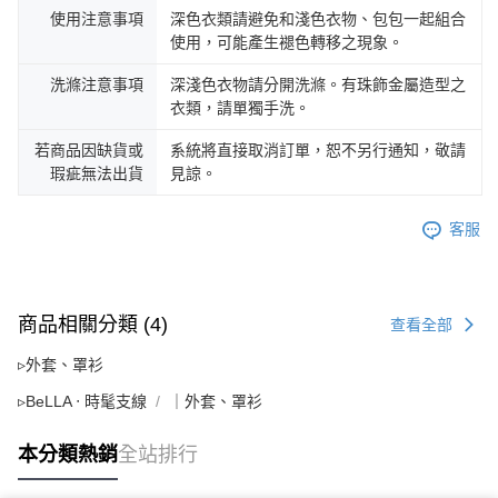
使用注意事項
深色衣類請避免和淺色衣物、包包一起組合
使用，可能產生褪色轉移之現象。
洗滌注意事項
深淺色衣物請分開洗滌。有珠飾金屬造型之
衣類，請單獨手洗。
若商品因缺貨或
系統將直接取消訂單，恕不另行通知，敬請
瑕疵無法出貨
見諒。
客服
商品相關分類 (4)
查看全部
▹外套、罩衫
▹BeLLA ‧ 時髦支線
｜外套、罩衫
本分類熱銷
全站排行