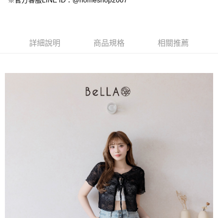
※官方客服LINE ID：@homeshop2007
【大哥付你分期使用說明】
AFTEE先享後付
1.本服務由台灣大哥大提供，台灣大哥大用戶可立即使用無須另外申請。
2.付款方式選擇「大哥付你分期」，訂單成立後會自動跳轉到大哥付的交易
相關說明
流程，驗證手機門號後，選擇欲分期的期數、繳款截止日，確認付款後即完
【關於「AFTEE先享後付」】
成交易。
ATM付款
AFTEE先享後付是「在收到商品之後才付款」的支付方式。 讓您購物簡單
詳細說明
商品規格
相關推薦
3.實際核准額度、可分期數及費用金額請依後續交易確認頁面所載為準。
便利好安心！
4.訂單成立30分鐘內，如未前往確認交易或遇審核未通過，訂單將自動取
１．簡單：不需註冊會員、不需綁卡、不需儲值。
運送方式
消。如遇「轉專審核」未通過狀況，表示未達大哥付你分期系統評分，恕無
２．便利：只要手機號碼，簡訊認證，即可結帳。
法說明評估內容。
３．安心：先確認商品／服務後，再付款。
付款後全家取貨
【繳款方式說明】
1.分期款項不併入電信帳單，「大哥付你分期」於每月結算日後寄送繳費提
免運費
【「AFTEE先享後付」結帳流程】
醒簡訊。
１．於結帳方式選擇「AFTEE先享後付」後，將跳轉至「AFTEE先享後付」
2.透過簡訊連結打開帳單後，可選擇「超商條碼／台灣大直營門市／銀行轉
付款後萊爾富取貨
結帳頁面，進行簡訊認證並確認金額後，即可完成結帳。
帳／街口支付／iPASS MONEY」等通路繳費。
２．訂單成立數日內，您將收到繳費通知簡訊。
免運費
３．收到繳費通知簡訊後14天內，點擊此簡訊中的連結，可透過四大超商／
【注意事項】
ATM／網路銀行／等多元方式進行付款，方視為交易完成。
付款後7-11取貨
1.本服務係由「台灣大哥大股份有限公司」（以下簡稱本公司）所提供，讓
※ 請注意：結帳手續完成當下不需立刻繳費，但若您需要取消訂單，請聯絡
用戶於交易時，得透過本服務購買商品或服務，並由商店將買賣／分期付款
免運費
購買商品的店家。未經商家同意取消之訂單仍視為有效，需透過AFTEE先享
買賣價金債權讓與本公司後，依約使用本公司帳單繳交帳款。
後付繳納相關費用。
2.基於同意付款使用「大哥付你分期」之契約關係目的，商店將以您的個人
一般商品宅配
※ 交易是否成功請以「AFTEE先享後付 」之結帳頁面顯示為準，若有關於
資料（包含姓名、電話或地址）提供予台灣大哥大進項蒐集、處理及利用，
是否繳費成功／繳費後需取消欲退款等相關疑問，請聯繫「AFTEE先享後付
免運費
由本公司與您本人進行分期帳單所需資料之確認、核對及更正。
客戶支援中心」
https://netprotections.freshdesk.com/support/home
3.完整用戶服務條款，請詳閱以下連結：
https://oppay.tw/userRule
付款後門市自取
【注意事項】
１．透過由恩沛科技股份有限公司提供之「AFTEE先享後付」服務完成之交