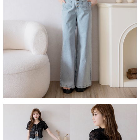
每筆NT$80，滿NT$1,500(含以上)免運費
易，需依本服務之必要範圍內提供個人資料，並將交易相關給付款項請求債
權轉讓予恩沛科技股份有限公司。
國家/地區配送
查看運費
２．關於個人資料處理事宜，請瀏覽以下網址：
https://aftee.tw/terms/#terms3
３．未成年的使用者請事先徵得法定代理人或監護人之同意方可使用
「AFTEE先享後付」，若未經同意申辦者引起之損失，本公司不負相關責
任。
４．使用「AFTEE先享後付」時，將依據個別帳號之用戶狀況，依本公司即
時審查核予不同之上限額度；若仍有額度不足之情形，本公司將視審查結果
請求用戶進行身份認證。
５．嚴禁一人註冊多個帳號或使用他人資訊註冊。若發現惡意使用之情形，
恩沛科技股份有限公司將有權停止該用戶之使用額度並採取法律行動。