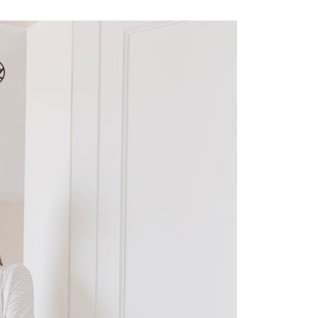
費通知簡訊後14天內，點擊此簡訊中的連結，可透過四大超商
項】
網路銀行／等多元方式進行付款，方視為交易完成。
係由「台灣大哥大股份有限公司」（以下簡稱本公司）所提供，讓
：結帳手續完成當下不需立刻繳費，但若您需要取消訂單，請聯
1取貨
易時，得透過本服務購買商品或服務，並由商店將買賣／分期付
的店家。未經商家同意取消之訂單仍視為有效，需透過AFTEE
金債權讓與本公司後，依約使用本公司帳單繳交帳款。
繳納相關費用。
意付款使用「大哥付你分期」之契約關係目的，商店將以您的個人
否成功請以「AFTEE先享後付 」之結帳頁面顯示為準，若有關於
含姓名、電話或地址）提供予台灣大哥大進項蒐集、處理及利
功／繳費後需取消欲退款等相關疑問，請聯繫「AFTEE先享後
宅配
公司與您本人進行分期帳單所需資料之確認、核對及更正。
援中心」
https://netprotections.freshdesk.com/support/home
戶服務條款，請詳閱以下連結：
https://oppay.tw/userRule
項】
市自取
恩沛科技股份有限公司提供之「AFTEE先享後付」服務完成之
依本服務之必要範圍內提供個人資料，並將交易相關給付款項請
0，滿NT$1,500(含以上)免運費
讓予恩沛科技股份有限公司。
個人資料處理事宜，請瀏覽以下網址：
配送
查看運費
ee.tw/terms/#terms3
年的使用者請事先徵得法定代理人或監護人之同意方可使用
E先享後付」，若未經同意申辦者引起之損失，本公司不負相關責
AFTEE先享後付」時，將依據個別帳號之用戶狀況，依本公司
核予不同之上限額度；若仍有額度不足之情形，本公司將視審查
用戶進行身份認證。
一人註冊多個帳號或使用他人資訊註冊。若發現惡意使用之情
科技股份有限公司將有權停止該用戶之使用額度並採取法律行