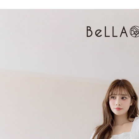
３．收到繳
免運費
【注意事
／ATM／
1.本服務
※ 請注意
付款後7-1
用戶於交
絡購買商品
款買賣價
先享後付
免運費
2.基於同
※ 交易是
資料（包
是否繳費成
一般商品
用，由本
付客戶支
免運費
3.完整用
【注意事
付款後門
１．透過由
交易，需
每筆NT$8
求債權轉
２．關於
國家/地區
https://aft
３．未成
「AFTE
任。
４．使用「
即時審查
結果請求
５．嚴禁
形，恩沛
動。