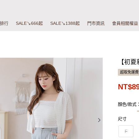
排行
SALE↘666起
SALE↘1388起
門市資訊
會員相關權益
【初夏
超取免運費
NT$8
顏色/款式
尺寸
F