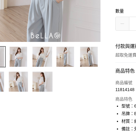
數量
付款與運
超取免運
付款方式
商品特色
信用卡一
商品編號
11814148
信用卡分
商品特色
3 期 
型號：61
6 期 
合作金
吊牌：
華南商
12 期
材質：
合作金
上海商
華南商
備註：
24 期
合作金
國泰世
上海商