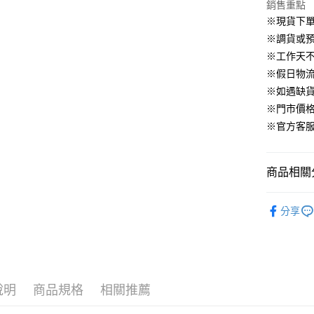
華南商
銷售重點
臺灣中
合作金
LINE Pay
國泰世
上海商
匯豐（
※現貨下單
華南商
臺灣中
國泰世
聯邦商
Apple Pay
上海商
※調貨或預
匯豐（
臺灣中
元大商
兆豐國
聯邦商
※工作天
匯豐（
街口支付
玉山商
台中商
元大商
※假日物
聯邦商
台新國
華泰商
玉山商
悠遊付
元大商
※如遇缺
台灣樂
遠東國
台新國
玉山商
※門市價
永豐商
台灣樂
大哥付你
台新國
星展（
※官方客服LI
相關說明
台灣樂
中國信
【大哥付
AFTEE先
1.本服務
2.付款方
相關說明
商品相關分
流程，驗
【關於「A
ATM付款
完成交易
AFTEE
▹上身
3.實際核
便利好安
分享
4.訂單成
🔥 BeLL
１．簡單
消。如遇
２．便利
運送方式
▹BeLLA 
無法說明
３．安心
【繳款方
付款後全
▹獨家企劃
1.分期款
【「AFT
醒簡訊。
免運費
１．於結帳
說明
商品規格
相關推薦
2.透過簡
付」結帳
帳／街口支
付款後萊
２．訂單