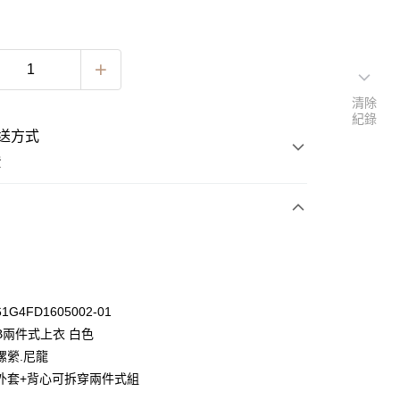
清除
紀錄
送方式
費
次付款
期付款
0 利率 每期
NT$296
21家銀行
G4FD1605002-01
0 利率 每期
NT$148
21家銀行
庫商業銀行
第一商業銀行
B兩件式上衣 白色
業銀行
彰化商業銀行
 0 利率 每期
NT$74
21家銀行
縲縈.尼龍
庫商業銀行
第一商業銀行
業儲蓄銀行
台北富邦商業銀行
業銀行
彰化商業銀行
外套+背心可拆穿兩件式組
 0 利率 每期
NT$37
20家銀行
庫商業銀行
第一商業銀行
華商業銀行
兆豐國際商業銀行
業儲蓄銀行
台北富邦商業銀行