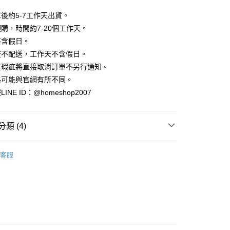
業銀行
彰化商業銀行
小企業銀行
台中商業銀行
庫商業銀行
第一商業銀行
華商業銀行
兆豐國際商業銀行
業儲蓄銀行
台北富邦商業銀行
台灣）商業銀行
華泰商業銀行
後約5-7工作天出貨。
業銀行
彰化商業銀行
小企業銀行
台中商業銀行
華商業銀行
兆豐國際商業銀行
業銀行
遠東國際商業銀行
業儲蓄銀行
台北富邦商業銀行
購，時間約7-20個工作天。
台灣）商業銀行
華泰商業銀行
小企業銀行
台中商業銀行
業銀行
永豐商業銀行
際商業銀行
臺灣中小企業銀行
業銀行
遠東國際商業銀行
不含假日。
台灣）商業銀行
華泰商業銀行
業銀行
星展（台灣）商業銀行
業銀行
匯豐（台灣）商業銀行
業銀行
永豐商業銀行
流不配送，工作天不含假日。
業銀行
遠東國際商業銀行
際商業銀行
中國信託商業銀行
業銀行
聯邦商業銀行
業銀行
星展（台灣）商業銀行
業銀行
永豐商業銀行
貨瑕疵將直接取消訂單不另行通知。
天信用卡公司
際商業銀行
元大商業銀行
際商業銀行
中國信託商業銀行
業銀行
星展（台灣）商業銀行
格可能與官網有所不同。
業銀行
玉山商業銀行
天信用卡公司
分期
際商業銀行
中國信託商業銀行
台灣）商業銀行
台新國際商業銀行
NE ID：@homeshop2007
天信用卡公司
託商業銀行
台灣樂天信用卡公司
你分期使用說明】
享後付
由台灣大哥大提供，台灣大哥大用戶可立即使用無須另外申請。
式選擇「大哥付你分期」，訂單成立後會自動跳轉到大哥付的交易
類 (4)
證手機門號後，選擇欲分期的期數、繳款截止日，確認付款後即
FTEE先享後付」】
。
先享後付是「在收到商品之後才付款」的支付方式。 讓您購物簡單
｜短袖
准額度、可分期數及費用金額請依後續交易確認頁面所載為準。
心！
客服
立30分鐘內，如未前往確認交易或遇審核未通過，訂單將自動取
A三件88折
：不需註冊會員、不需綁卡、不需儲值。
「轉專審核」未通過狀況，表示未達大哥付你分期系統評分，恕
：只要手機號碼，簡訊認證，即可結帳。
‧ 時髦支線
｜上身
評估內容。
：先確認商品／服務後，再付款。
式說明】
家取貨
｜2026 ‧ WHITE流行色
項不併入電信帳單，「大哥付你分期」於每月結算日後寄送繳費提
EE先享後付」結帳流程】
方式選擇「AFTEE先享後付」後，將跳轉至「AFTEE先享後
訊連結打開帳單後，可選擇「超商條碼／台灣大直營門市／銀行轉
頁面，進行簡訊認證並確認金額後，即可完成結帳。
付／iPASS MONEY」等通路繳費。
爾富取貨
成立數日內，您將收到繳費通知簡訊。