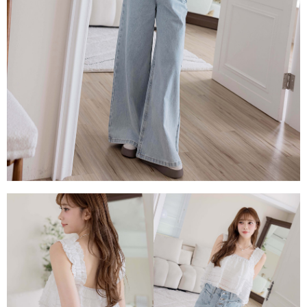
每筆NT$80，滿NT$1,500(含以上)免運費
易，需依本服務之必要範圍內提供個人資料，並將交易相關給付款項請求債
權轉讓予恩沛科技股份有限公司。
國家/地區配送
查看運費
２．關於個人資料處理事宜，請瀏覽以下網址：
https://aftee.tw/terms/#terms3
３．未成年的使用者請事先徵得法定代理人或監護人之同意方可使用
「AFTEE先享後付」，若未經同意申辦者引起之損失，本公司不負相關責
任。
４．使用「AFTEE先享後付」時，將依據個別帳號之用戶狀況，依本公司即
時審查核予不同之上限額度；若仍有額度不足之情形，本公司將視審查結果
請求用戶進行身份認證。
５．嚴禁一人註冊多個帳號或使用他人資訊註冊。若發現惡意使用之情形，
恩沛科技股份有限公司將有權停止該用戶之使用額度並採取法律行動。