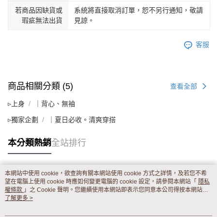
若商品因缺貨或
系統將直接取消訂單，恕不另行通知，敬請
瑕疵無法出貨
見諒。
客服
商品相關分類 (5)
查看全部
▹上身
｜背心、無袖
▹獨家企劃
｜夏日必收。清爽穿搭
本分類熱銷
全站排行
本網站中使用 cookie，欲查詢有關本網站使用 cookie 方式之詳情，及若您不希
熱門標籤
望在電腦上使用 cookie 時應如何變更電腦的 cookie 設定，請參閱本網站「
隱私
權條款
」之 Cookie 聲明。您繼續使用本網站即表示您同意本公司得按本網站使
用條款之 Cookie 聲明使用 cookie。
了解更多 >