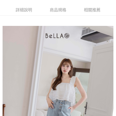
【大哥付你分期使用說明】
AFTEE先享後付
1.本服務由台灣大哥大提供，台灣大哥大用戶可立即使用無須另外申請。
詳細說明
商品規格
相關推薦
2.付款方式選擇「大哥付你分期」，訂單成立後會自動跳轉到大哥付的交易
相關說明
流程，驗證手機門號後，選擇欲分期的期數、繳款截止日，確認付款後即完
【關於「AFTEE先享後付」】
成交易。
ATM付款
AFTEE先享後付是「在收到商品之後才付款」的支付方式。 讓您購物簡單
3.實際核准額度、可分期數及費用金額請依後續交易確認頁面所載為準。
便利好安心！
4.訂單成立30分鐘內，如未前往確認交易或遇審核未通過，訂單將自動取
１．簡單：不需註冊會員、不需綁卡、不需儲值。
運送方式
消。如遇「轉專審核」未通過狀況，表示未達大哥付你分期系統評分，恕無
２．便利：只要手機號碼，簡訊認證，即可結帳。
法說明評估內容。
３．安心：先確認商品／服務後，再付款。
付款後全家取貨
【繳款方式說明】
1.分期款項不併入電信帳單，「大哥付你分期」於每月結算日後寄送繳費提
免運費
【「AFTEE先享後付」結帳流程】
醒簡訊。
１．於結帳方式選擇「AFTEE先享後付」後，將跳轉至「AFTEE先享後付」
2.透過簡訊連結打開帳單後，可選擇「超商條碼／台灣大直營門市／銀行轉
付款後萊爾富取貨
結帳頁面，進行簡訊認證並確認金額後，即可完成結帳。
帳／街口支付／iPASS MONEY」等通路繳費。
２．訂單成立數日內，您將收到繳費通知簡訊。
免運費
３．收到繳費通知簡訊後14天內，點擊此簡訊中的連結，可透過四大超商／
【注意事項】
ATM／網路銀行／等多元方式進行付款，方視為交易完成。
付款後7-11取貨
1.本服務係由「台灣大哥大股份有限公司」（以下簡稱本公司）所提供，讓
※ 請注意：結帳手續完成當下不需立刻繳費，但若您需要取消訂單，請聯絡
用戶於交易時，得透過本服務購買商品或服務，並由商店將買賣／分期付款
免運費
購買商品的店家。未經商家同意取消之訂單仍視為有效，需透過AFTEE先享
買賣價金債權讓與本公司後，依約使用本公司帳單繳交帳款。
後付繳納相關費用。
2.基於同意付款使用「大哥付你分期」之契約關係目的，商店將以您的個人
一般商品宅配
※ 交易是否成功請以「AFTEE先享後付 」之結帳頁面顯示為準，若有關於
資料（包含姓名、電話或地址）提供予台灣大哥大進項蒐集、處理及利用，
是否繳費成功／繳費後需取消欲退款等相關疑問，請聯繫「AFTEE先享後付
免運費
由本公司與您本人進行分期帳單所需資料之確認、核對及更正。
客戶支援中心」
https://netprotections.freshdesk.com/support/home
3.完整用戶服務條款，請詳閱以下連結：
https://oppay.tw/userRule
付款後門市自取
【注意事項】
１．透過由恩沛科技股份有限公司提供之「AFTEE先享後付」服務完成之交