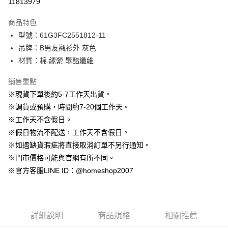
11813979
3 期 0 利率 每期
NT$430
21家銀行
商品特色
6 期 0 利率 每期
NT$215
21家銀行
合作金庫商業銀行
第一商業銀行
型號：61G3FC2551812-11
華南商業銀行
彰化商業銀行
12 期 0 利率 每期
NT$107
21家銀行
合作金庫商業銀行
第一商業銀行
吊牌：B男友襯衫外 灰色
上海商業儲蓄銀行
台北富邦商業銀行
華南商業銀行
彰化商業銀行
24 期 0 利率 每期
NT$53
20家銀行
合作金庫商業銀行
第一商業銀行
國泰世華商業銀行
兆豐國際商業銀行
材質：棉.縲縈.聚酯纖維
上海商業儲蓄銀行
台北富邦商業銀行
華南商業銀行
彰化商業銀行
臺灣中小企業銀行
台中商業銀行
合作金庫商業銀行
第一商業銀行
LINE Pay
國泰世華商業銀行
兆豐國際商業銀行
上海商業儲蓄銀行
台北富邦商業銀行
銷售重點
匯豐（台灣）商業銀行
華泰商業銀行
華南商業銀行
彰化商業銀行
臺灣中小企業銀行
台中商業銀行
國泰世華商業銀行
兆豐國際商業銀行
聯邦商業銀行
遠東國際商業銀行
Apple Pay
上海商業儲蓄銀行
台北富邦商業銀行
※現貨下單後約5-7工作天出貨。
匯豐（台灣）商業銀行
華泰商業銀行
臺灣中小企業銀行
台中商業銀行
元大商業銀行
永豐商業銀行
兆豐國際商業銀行
臺灣中小企業銀行
※調貨或預購，時間約7-20個工作天。
聯邦商業銀行
遠東國際商業銀行
匯豐（台灣）商業銀行
華泰商業銀行
街口支付
玉山商業銀行
星展（台灣）商業銀行
台中商業銀行
匯豐（台灣）商業銀行
元大商業銀行
永豐商業銀行
※工作天不含假日。
聯邦商業銀行
遠東國際商業銀行
台新國際商業銀行
中國信託商業銀行
華泰商業銀行
聯邦商業銀行
玉山商業銀行
星展（台灣）商業銀行
悠遊付
※假日物流不配送，工作天不含假日。
元大商業銀行
永豐商業銀行
台灣樂天信用卡公司
遠東國際商業銀行
元大商業銀行
台新國際商業銀行
中國信託商業銀行
玉山商業銀行
星展（台灣）商業銀行
※如遇缺貨瑕疵將直接取消訂單不另行通知。
永豐商業銀行
玉山商業銀行
台灣樂天信用卡公司
大哥付你分期
台新國際商業銀行
中國信託商業銀行
※門市價格可能與官網有所不同。
星展（台灣）商業銀行
台新國際商業銀行
相關說明
台灣樂天信用卡公司
中國信託商業銀行
台灣樂天信用卡公司
※官方客服LINE ID：@homeshop2007
【大哥付你分期使用說明】
AFTEE先享後付
1.本服務由台灣大哥大提供，台灣大哥大用戶可立即使用無須另外申請。
2.付款方式選擇「大哥付你分期」，訂單成立後會自動跳轉到大哥付的交易
相關說明
流程，驗證手機門號後，選擇欲分期的期數、繳款截止日，確認付款後即完
【關於「AFTEE先享後付」】
成交易。
ATM付款
AFTEE先享後付是「在收到商品之後才付款」的支付方式。 讓您購物簡單
詳細說明
商品規格
相關推薦
3.實際核准額度、可分期數及費用金額請依後續交易確認頁面所載為準。
便利好安心！