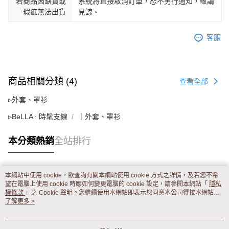
若商品因缺貨或
系統將直接取消訂單，恕不另行通知，敬請
瑕疵無法出貨
見諒。
客服
商品相關分類 (4)
查看全部
▹外套、罩衫
▹BeLLA ‧ 時髦支線
｜外套、罩衫
本分類熱銷
全站排行
本網站中使用 cookie，欲查詢有關本網站使用 cookie 方式之詳情，及若您不希
熱門標籤
望在電腦上使用 cookie 時應如何變更電腦的 cookie 設定，請參閱本網站「
隱私
權條款
」之 Cookie 聲明。您繼續使用本網站即表示您同意本公司得按本網站使
用條款之 Cookie 聲明使用 cookie。
了解更多 >