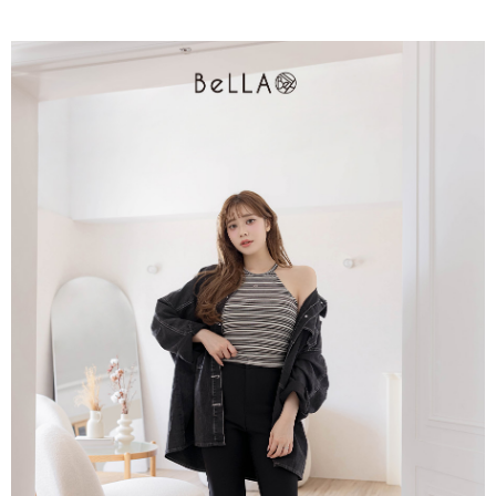
4.訂單成立30分鐘內，如未前往確認交易或遇審核未通過，訂單將自動取
１．簡單：不需註冊會員、不需綁卡、不需儲值。
運送方式
消。如遇「轉專審核」未通過狀況，表示未達大哥付你分期系統評分，恕無
２．便利：只要手機號碼，簡訊認證，即可結帳。
法說明評估內容。
３．安心：先確認商品／服務後，再付款。
付款後全家取貨
【繳款方式說明】
1.分期款項不併入電信帳單，「大哥付你分期」於每月結算日後寄送繳費提
免運費
【「AFTEE先享後付」結帳流程】
醒簡訊。
１．於結帳方式選擇「AFTEE先享後付」後，將跳轉至「AFTEE先享後付」
2.透過簡訊連結打開帳單後，可選擇「超商條碼／台灣大直營門市／銀行轉
付款後萊爾富取貨
結帳頁面，進行簡訊認證並確認金額後，即可完成結帳。
帳／街口支付／iPASS MONEY」等通路繳費。
２．訂單成立數日內，您將收到繳費通知簡訊。
免運費
３．收到繳費通知簡訊後14天內，點擊此簡訊中的連結，可透過四大超商／
【注意事項】
ATM／網路銀行／等多元方式進行付款，方視為交易完成。
付款後7-11取貨
1.本服務係由「台灣大哥大股份有限公司」（以下簡稱本公司）所提供，讓
※ 請注意：結帳手續完成當下不需立刻繳費，但若您需要取消訂單，請聯絡
用戶於交易時，得透過本服務購買商品或服務，並由商店將買賣／分期付款
免運費
購買商品的店家。未經商家同意取消之訂單仍視為有效，需透過AFTEE先享
買賣價金債權讓與本公司後，依約使用本公司帳單繳交帳款。
後付繳納相關費用。
2.基於同意付款使用「大哥付你分期」之契約關係目的，商店將以您的個人
一般商品宅配
※ 交易是否成功請以「AFTEE先享後付 」之結帳頁面顯示為準，若有關於
資料（包含姓名、電話或地址）提供予台灣大哥大進項蒐集、處理及利用，
是否繳費成功／繳費後需取消欲退款等相關疑問，請聯繫「AFTEE先享後付
免運費
由本公司與您本人進行分期帳單所需資料之確認、核對及更正。
客戶支援中心」
https://netprotections.freshdesk.com/support/home
3.完整用戶服務條款，請詳閱以下連結：
https://oppay.tw/userRule
付款後門市自取
【注意事項】
１．透過由恩沛科技股份有限公司提供之「AFTEE先享後付」服務完成之交
每筆NT$80，滿NT$1,500(含以上)免運費
易，需依本服務之必要範圍內提供個人資料，並將交易相關給付款項請求債
權轉讓予恩沛科技股份有限公司。
國家/地區配送
查看運費
２．關於個人資料處理事宜，請瀏覽以下網址：
https://aftee.tw/terms/#terms3
３．未成年的使用者請事先徵得法定代理人或監護人之同意方可使用
「AFTEE先享後付」，若未經同意申辦者引起之損失，本公司不負相關責