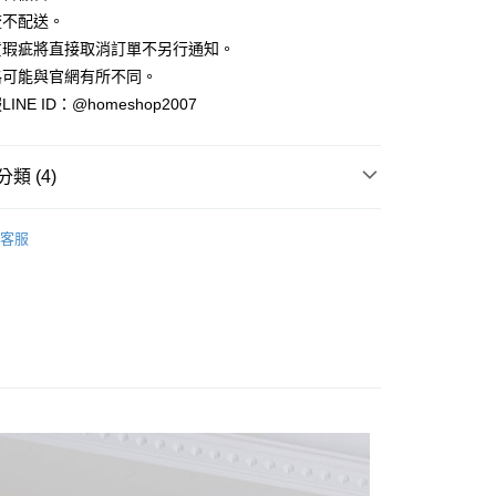
小企業銀行
台中商業銀行
業銀行
永豐商業銀行
際商業銀行
臺灣中小企業銀行
業銀行
遠東國際商業銀行
流不配送。
台灣）商業銀行
華泰商業銀行
業銀行
星展（台灣）商業銀行
業銀行
匯豐（台灣）商業銀行
業銀行
永豐商業銀行
貨瑕疵將直接取消訂單不另行通知。
業銀行
遠東國際商業銀行
際商業銀行
中國信託商業銀行
業銀行
聯邦商業銀行
業銀行
星展（台灣）商業銀行
業銀行
永豐商業銀行
格可能與官網有所不同。
天信用卡公司
際商業銀行
元大商業銀行
際商業銀行
中國信託商業銀行
業銀行
星展（台灣）商業銀行
NE ID：@homeshop2007
業銀行
玉山商業銀行
天信用卡公司
分期
際商業銀行
中國信託商業銀行
台灣）商業銀行
台新國際商業銀行
天信用卡公司
託商業銀行
台灣樂天信用卡公司
你分期使用說明】
類 (4)
享後付
由台灣大哥大提供，台灣大哥大用戶可立即使用無須另外申請。
式選擇「大哥付你分期」，訂單成立後會自動跳轉到大哥付的交易
｜牛仔褲
證手機門號後，選擇欲分期的期數、繳款截止日，確認付款後即
FTEE先享後付」】
客服
。
先享後付是「在收到商品之後才付款」的支付方式。 讓您購物簡單
｜夏季時髦丹寧
准額度、可分期數及費用金額請依後續交易確認頁面所載為準。
心！
立30分鐘內，如未前往確認交易或遇審核未通過，訂單將自動取
：不需註冊會員、不需綁卡、不需儲值。
HOP ‧ 品牌全系列
｜下身
「轉專審核」未通過狀況，表示未達大哥付你分期系統評分，恕
：只要手機號碼，簡訊認證，即可結帳。
評估內容。
：先確認商品／服務後，再付款。
品79折起
式說明】
家取貨
項不併入電信帳單，「大哥付你分期」於每月結算日後寄送繳費提
EE先享後付」結帳流程】
方式選擇「AFTEE先享後付」後，將跳轉至「AFTEE先享後
訊連結打開帳單後，可選擇「超商條碼／台灣大直營門市／銀行轉
頁面，進行簡訊認證並確認金額後，即可完成結帳。
付／iPASS MONEY」等通路繳費。
爾富取貨
成立數日內，您將收到繳費通知簡訊。
費通知簡訊後14天內，點擊此簡訊中的連結，可透過四大超商
項】
網路銀行／等多元方式進行付款，方視為交易完成。
係由「台灣大哥大股份有限公司」（以下簡稱本公司）所提供，讓
：結帳手續完成當下不需立刻繳費，但若您需要取消訂單，請聯