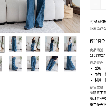
付款與運
超取免運
付款方式
商品特色
信用卡一
商品編號
11813927
信用卡分
商品特色
3 期 
型號：61
6 期 
合作金
吊牌：
華南商
12 期
材質：
合作金
上海商
華南商
24 期
合作金
銷售重點
國泰世
上海商
華南商
※現貨下單
臺灣中
合作金
LINE Pay
國泰世
上海商
匯豐（
※調貨或預
華南商
臺灣中
國泰世
聯邦商
Apple Pay
上海商
※工作天
匯豐（