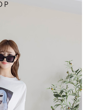
1取貨
易時，得透過本服務購買商品或服務，並由商店將買賣／分期付
的店家。未經商家同意取消之訂單仍視為有效，需透過AFTEE
金債權讓與本公司後，依約使用本公司帳單繳交帳款。
繳納相關費用。
意付款使用「大哥付你分期」之契約關係目的，商店將以您的個人
否成功請以「AFTEE先享後付 」之結帳頁面顯示為準，若有關於
含姓名、電話或地址）提供予台灣大哥大進項蒐集、處理及利
功／繳費後需取消欲退款等相關疑問，請聯繫「AFTEE先享後
宅配
公司與您本人進行分期帳單所需資料之確認、核對及更正。
援中心」
https://netprotections.freshdesk.com/support/home
戶服務條款，請詳閱以下連結：
https://oppay.tw/userRule
項】
市自取
恩沛科技股份有限公司提供之「AFTEE先享後付」服務完成之
依本服務之必要範圍內提供個人資料，並將交易相關給付款項請
0，滿NT$1,500(含以上)免運費
讓予恩沛科技股份有限公司。
個人資料處理事宜，請瀏覽以下網址：
配送
查看運費
ee.tw/terms/#terms3
年的使用者請事先徵得法定代理人或監護人之同意方可使用
E先享後付」，若未經同意申辦者引起之損失，本公司不負相關責
AFTEE先享後付」時，將依據個別帳號之用戶狀況，依本公司
核予不同之上限額度；若仍有額度不足之情形，本公司將視審查
用戶進行身份認證。
一人註冊多個帳號或使用他人資訊註冊。若發現惡意使用之情
科技股份有限公司將有權停止該用戶之使用額度並採取法律行