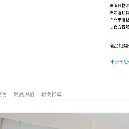
臺灣中
元大商
兆豐國
聯邦商
※假日物
匯豐（
街口支付
玉山商
台中商
元大商
※如遇缺
聯邦商
台新國
華泰商
玉山商
悠遊付
元大商
※門市價
台灣樂
遠東國
台新國
玉山商
※官方客服LI
永豐商
台灣樂
大哥付你
台新國
星展（
相關說明
台灣樂
中國信
【大哥付
商品相關分
AFTEE先
1.本服務
2.付款方
相關說明
▹下身
流程，驗
【關於「A
分享
ATM付款
完成交易
AFTEE
▹獨家企劃
3.實際核
便利好安
4.訂單成
１．簡單
▹HOMES
消。如遇
２．便利
運送方式
無法說明
３．安心
🔥 HS新
【繳款方
付款後全
說明
商品規格
相關推薦
1.分期款
【「AFT
醒簡訊。
免運費
１．於結帳
2.透過簡
付」結帳
帳／街口支
付款後萊
２．訂單
３．收到繳
免運費
【注意事
／ATM／
1.本服務
※ 請注意