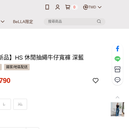
0
TWD
BeLLA限定
新品】HS 休閒抽繩牛仔寬褲 深藍
國家/地區配送
790
L
XL