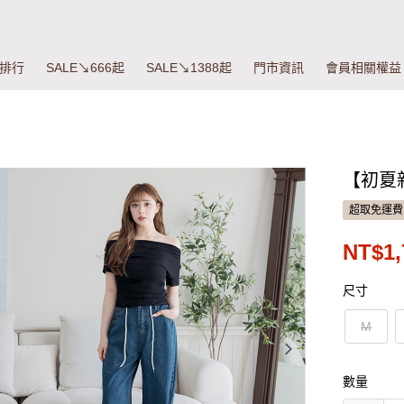
排行
SALE↘666起
SALE↘1388起
門市資訊
會員相關權益
【初夏
超取免運費
NT$1,
尺寸
M
數量