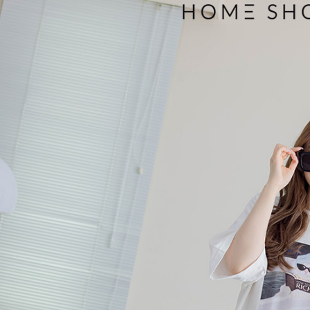
付款後7-1
用戶於交
絡購買商品
款買賣價
先享後付
免運費
2.基於同
※ 交易是
資料（包
是否繳費成
一般商品
用，由本
付客戶支
免運費
3.完整用
【注意事
付款後門
１．透過由
交易，需
每筆NT$8
求債權轉
２．關於
國家/地區
https://aft
３．未成
「AFTE
任。
４．使用「
即時審查
結果請求
５．嚴禁
形，恩沛
動。