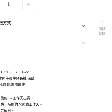
送方式
清除
費
紀錄
次付款
期付款
0 利率 每期
NT$596
21家銀行
G2F0867601-22
0 利率 每期
NT$298
21家銀行
庫商業銀行
第一商業銀行
休閒午後牛仔長褲 深藍
業銀行
彰化商業銀行
 0 利率 每期
NT$149
21家銀行
棉.縲縈.聚酯纖維
庫商業銀行
第一商業銀行
業儲蓄銀行
台北富邦商業銀行
業銀行
彰化商業銀行
 0 利率 每期
NT$74
20家銀行
庫商業銀行
第一商業銀行
華商業銀行
兆豐國際商業銀行
業儲蓄銀行
台北富邦商業銀行
業銀行
彰化商業銀行
後約5-7工作天出貨。
小企業銀行
台中商業銀行
庫商業銀行
第一商業銀行
華商業銀行
兆豐國際商業銀行
業儲蓄銀行
台北富邦商業銀行
台灣）商業銀行
華泰商業銀行
購，時間約7-20個工作天。
業銀行
彰化商業銀行
小企業銀行
台中商業銀行
華商業銀行
兆豐國際商業銀行
業銀行
遠東國際商業銀行
業儲蓄銀行
台北富邦商業銀行
不含假日。
台灣）商業銀行
華泰商業銀行