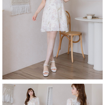
每筆NT$80，滿NT$1,500(含以上)免運費
易，需依本服務之必要範圍內提供個人資料，並將交易相關給付款項請求債
權轉讓予恩沛科技股份有限公司。
國家/地區配送
查看運費
２．關於個人資料處理事宜，請瀏覽以下網址：
https://aftee.tw/terms/#terms3
３．未成年的使用者請事先徵得法定代理人或監護人之同意方可使用
「AFTEE先享後付」，若未經同意申辦者引起之損失，本公司不負相關責
任。
４．使用「AFTEE先享後付」時，將依據個別帳號之用戶狀況，依本公司即
時審查核予不同之上限額度；若仍有額度不足之情形，本公司將視審查結果
請求用戶進行身份認證。
５．嚴禁一人註冊多個帳號或使用他人資訊註冊。若發現惡意使用之情形，
恩沛科技股份有限公司將有權停止該用戶之使用額度並採取法律行動。