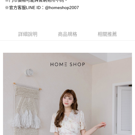
※門市價格可能與官網有所不同。
【大哥付你分期使用說明】
AFTEE先享後付
※官方客服LINE ID：@homeshop2007
1.本服務由台灣大哥大提供，台灣大哥大用戶可立即使用無須另外申請。
2.付款方式選擇「大哥付你分期」，訂單成立後會自動跳轉到大哥付的交易
相關說明
流程，驗證手機門號後，選擇欲分期的期數、繳款截止日，確認付款後即完
【關於「AFTEE先享後付」】
成交易。
ATM付款
AFTEE先享後付是「在收到商品之後才付款」的支付方式。 讓您購物簡單
3.實際核准額度、可分期數及費用金額請依後續交易確認頁面所載為準。
便利好安心！
詳細說明
商品規格
相關推薦
4.訂單成立30分鐘內，如未前往確認交易或遇審核未通過，訂單將自動取
１．簡單：不需註冊會員、不需綁卡、不需儲值。
運送方式
消。如遇「轉專審核」未通過狀況，表示未達大哥付你分期系統評分，恕無
２．便利：只要手機號碼，簡訊認證，即可結帳。
法說明評估內容。
３．安心：先確認商品／服務後，再付款。
付款後全家取貨
【繳款方式說明】
1.分期款項不併入電信帳單，「大哥付你分期」於每月結算日後寄送繳費提
免運費
【「AFTEE先享後付」結帳流程】
醒簡訊。
１．於結帳方式選擇「AFTEE先享後付」後，將跳轉至「AFTEE先享後付」
2.透過簡訊連結打開帳單後，可選擇「超商條碼／台灣大直營門市／銀行轉
付款後萊爾富取貨
結帳頁面，進行簡訊認證並確認金額後，即可完成結帳。
帳／街口支付／iPASS MONEY」等通路繳費。
２．訂單成立數日內，您將收到繳費通知簡訊。
免運費
３．收到繳費通知簡訊後14天內，點擊此簡訊中的連結，可透過四大超商／
【注意事項】
ATM／網路銀行／等多元方式進行付款，方視為交易完成。
付款後7-11取貨
1.本服務係由「台灣大哥大股份有限公司」（以下簡稱本公司）所提供，讓
※ 請注意：結帳手續完成當下不需立刻繳費，但若您需要取消訂單，請聯絡
用戶於交易時，得透過本服務購買商品或服務，並由商店將買賣／分期付款
免運費
購買商品的店家。未經商家同意取消之訂單仍視為有效，需透過AFTEE先享
買賣價金債權讓與本公司後，依約使用本公司帳單繳交帳款。
後付繳納相關費用。
2.基於同意付款使用「大哥付你分期」之契約關係目的，商店將以您的個人
一般商品宅配
※ 交易是否成功請以「AFTEE先享後付 」之結帳頁面顯示為準，若有關於
資料（包含姓名、電話或地址）提供予台灣大哥大進項蒐集、處理及利用，
是否繳費成功／繳費後需取消欲退款等相關疑問，請聯繫「AFTEE先享後付
免運費
由本公司與您本人進行分期帳單所需資料之確認、核對及更正。
客戶支援中心」
https://netprotections.freshdesk.com/support/home
3.完整用戶服務條款，請詳閱以下連結：
https://oppay.tw/userRule
付款後門市自取
【注意事項】
１．透過由恩沛科技股份有限公司提供之「AFTEE先享後付」服務完成之交