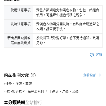
使用注意事項
深色衣類請避免和淺色衣物、包包一起組合
使用，可能產生褪色轉移之現象。
洗滌注意事項
深淺色衣物請分開洗滌。有珠飾金屬造型之
衣類，請單獨手洗。
若商品因缺貨或
系統將直接取消訂單，恕不另行通知，敬請
瑕疵無法出貨
見諒。
客服
商品相關分類 (3)
查看全部
▹連身、洋裝、套裝
▹HOMESHOP ‧ 品牌全系列
｜連身、洋裝、套裝
本分類熱銷
全站排行