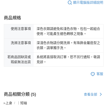
顯示電腦版詳細說明
商品規格
使用注意事項
深色衣類請避免和淺色衣物、包包一起組合
使用，可能產生褪色轉移之現象。
洗滌注意事項
深淺色衣物請分開洗滌。有珠飾金屬造型之
衣類，請單獨手洗。
若商品因缺貨或
系統將直接取消訂單，恕不另行通知，敬請
瑕疵無法出貨
見諒。
客服
商品相關分類 (5)
查看全部
▹上身
｜短袖