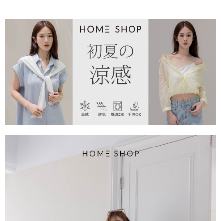
每筆NT$80，滿NT$1,500(含以上)免運費
易，需依本服務之必要範圍內提供個人資料，並將交易相關給付款項請求債
權轉讓予恩沛科技股份有限公司。
國家/地區配送
查看運費
２．關於個人資料處理事宜，請瀏覽以下網址：
https://aftee.tw/terms/#terms3
３．未成年的使用者請事先徵得法定代理人或監護人之同意方可使用
「AFTEE先享後付」，若未經同意申辦者引起之損失，本公司不負相關責
任。
４．使用「AFTEE先享後付」時，將依據個別帳號之用戶狀況，依本公司即
時審查核予不同之上限額度；若仍有額度不足之情形，本公司將視審查結果
請求用戶進行身份認證。
５．嚴禁一人註冊多個帳號或使用他人資訊註冊。若發現惡意使用之情形，
恩沛科技股份有限公司將有權停止該用戶之使用額度並採取法律行動。