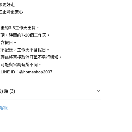
小企業銀行
台中商業銀行
業銀行
永豐商業銀行
際商業銀行
臺灣中小企業銀行
跟更好走
業銀行
遠東國際商業銀行
台灣）商業銀行
華泰商業銀行
業銀行
星展（台灣）商業銀行
業銀行
匯豐（台灣）商業銀行
業銀行
永豐商業銀行
底止滑更安心
業銀行
遠東國際商業銀行
際商業銀行
中國信託商業銀行
業銀行
聯邦商業銀行
業銀行
星展（台灣）商業銀行
業銀行
永豐商業銀行
天信用卡公司
際商業銀行
元大商業銀行
際商業銀行
中國信託商業銀行
業銀行
星展（台灣）商業銀行
後約3-5工作天出貨。
業銀行
玉山商業銀行
天信用卡公司
分期
際商業銀行
中國信託商業銀行
台灣）商業銀行
台新國際商業銀行
購，時間約7-20個工作天。
天信用卡公司
託商業銀行
台灣樂天信用卡公司
不含假日。
你分期使用說明】
享後付
由台灣大哥大提供，台灣大哥大用戶可立即使用無須另外申請。
流不配送，工作天不含假日。
式選擇「大哥付你分期」，訂單成立後會自動跳轉到大哥付的交易
貨瑕疵將直接取消訂單不另行通知。
證手機門號後，選擇欲分期的期數、繳款截止日，確認付款後即
FTEE先享後付」】
。
格可能與官網有所不同。
先享後付是「在收到商品之後才付款」的支付方式。 讓您購物簡單
准額度、可分期數及費用金額請依後續交易確認頁面所載為準。
心！
NE ID：@homeshop2007
立30分鐘內，如未前往確認交易或遇審核未通過，訂單將自動取
：不需註冊會員、不需綁卡、不需儲值。
「轉專審核」未通過狀況，表示未達大哥付你分期系統評分，恕
：只要手機號碼，簡訊認證，即可結帳。
評估內容。
：先確認商品／服務後，再付款。
式說明】
類 (3)
家取貨
項不併入電信帳單，「大哥付你分期」於每月結算日後寄送繳費提
EE先享後付」結帳流程】
 ‧ 鞋款全系列
方式選擇「AFTEE先享後付」後，將跳轉至「AFTEE先享後
｜跟鞋
訊連結打開帳單後，可選擇「超商條碼／台灣大直營門市／銀行轉
客服
頁面，進行簡訊認證並確認金額後，即可完成結帳。
付／iPASS MONEY」等通路繳費。
品79折起
爾富取貨
成立數日內，您將收到繳費通知簡訊。
費通知簡訊後14天內，點擊此簡訊中的連結，可透過四大超商
｜2026 ‧ WHITE流行色
項】
網路銀行／等多元方式進行付款，方視為交易完成。
係由「台灣大哥大股份有限公司」（以下簡稱本公司）所提供，讓
：結帳手續完成當下不需立刻繳費，但若您需要取消訂單，請聯