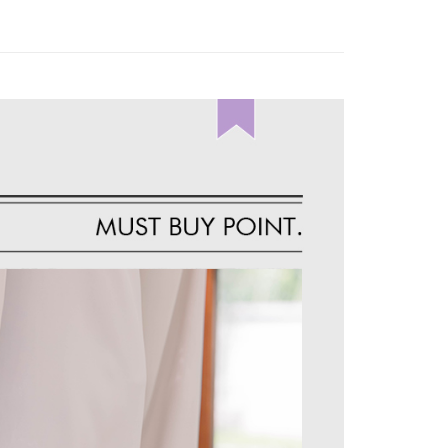
1取貨
易時，得透過本服務購買商品或服務，並由商店將買賣／分期付
的店家。未經商家同意取消之訂單仍視為有效，需透過AFTEE
金債權讓與本公司後，依約使用本公司帳單繳交帳款。
繳納相關費用。
意付款使用「大哥付你分期」之契約關係目的，商店將以您的個人
否成功請以「AFTEE先享後付 」之結帳頁面顯示為準，若有關於
含姓名、電話或地址）提供予台灣大哥大進項蒐集、處理及利
功／繳費後需取消欲退款等相關疑問，請聯繫「AFTEE先享後
宅配
公司與您本人進行分期帳單所需資料之確認、核對及更正。
援中心」
https://netprotections.freshdesk.com/support/home
戶服務條款，請詳閱以下連結：
https://oppay.tw/userRule
項】
市自取
恩沛科技股份有限公司提供之「AFTEE先享後付」服務完成之
依本服務之必要範圍內提供個人資料，並將交易相關給付款項請
0，滿NT$1,500(含以上)免運費
讓予恩沛科技股份有限公司。
個人資料處理事宜，請瀏覽以下網址：
配送
查看運費
ee.tw/terms/#terms3
年的使用者請事先徵得法定代理人或監護人之同意方可使用
E先享後付」，若未經同意申辦者引起之損失，本公司不負相關責
AFTEE先享後付」時，將依據個別帳號之用戶狀況，依本公司
核予不同之上限額度；若仍有額度不足之情形，本公司將視審查
用戶進行身份認證。
一人註冊多個帳號或使用他人資訊註冊。若發現惡意使用之情
科技股份有限公司將有權停止該用戶之使用額度並採取法律行