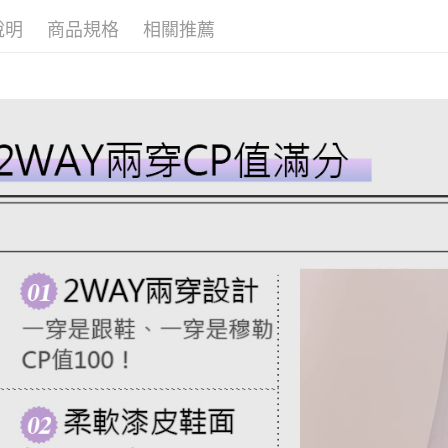
付款後7-1
用戶於交
絡購買商品
款買賣價
先享後付
免運費
說明
商品規格
相關推薦
2.基於同
※ 交易是
資料（包
是否繳費成
一般商品
用，由本
付客戶支
免運費
3.完整用
【注意事
付款後門
１．透過由
交易，需
每筆NT$8
求債權轉
２．關於
國家/地區
https://aft
３．未成
「AFTE
任。
４．使用「
即時審查
結果請求
５．嚴禁
形，恩沛
動。