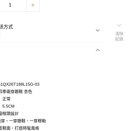
送方式
清除
費
紀錄
次付款
期付款
0 利率 每期
NT$630
21家銀行
QX26T188L15G-03
0 利率 每期
NT$315
21家銀行
庫商業銀行
第一商業銀行
四季兩穿跟鞋 杏色
業銀行
彰化商業銀行
 0 利率 每期
NT$157
21家銀行
】正常
庫商業銀行
第一商業銀行
業儲蓄銀行
台北富邦商業銀行
業銀行
彰化商業銀行
5.5CM
 0 利率 每期
NT$78
20家銀行
庫商業銀行
第一商業銀行
華商業銀行
兆豐國際商業銀行
業儲蓄銀行
台北富邦商業銀行
瘦楦頭設計
業銀行
彰化商業銀行
小企業銀行
台中商業銀行
庫商業銀行
第一商業銀行
華商業銀行
兆豐國際商業銀行
業儲蓄銀行
台北富邦商業銀行
Y兩穿，一穿跟鞋、一穿穆勒
台灣）商業銀行
華泰商業銀行
業銀行
彰化商業銀行
小企業銀行
台中商業銀行
華商業銀行
兆豐國際商業銀行
業銀行
遠東國際商業銀行
皮鞋面，打造時髦風格
業儲蓄銀行
台北富邦商業銀行
台灣）商業銀行
華泰商業銀行