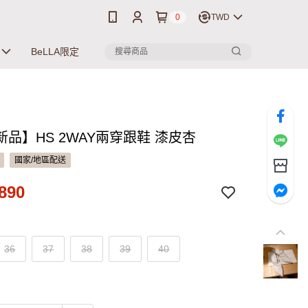
0
TWD
BeLLA限定
品】HS 2WAY兩穿跟鞋 漆皮杏
國家/地區配送
890
36
37
38
39
40