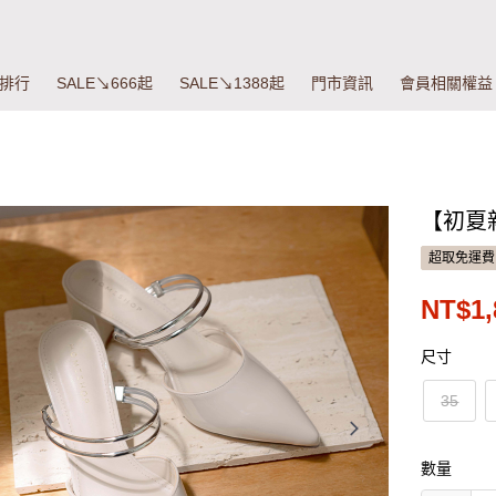
排行
SALE↘666起
SALE↘1388起
門市資訊
會員相關權益
【初夏新
超取免運費
NT$1,
尺寸
35
數量