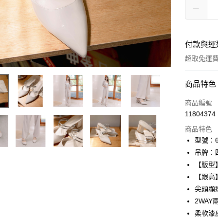
付款與運
超取免運
付款方式
商品特色
信用卡一
商品編號
11804374
信用卡分
商品特色
3 期 
型號：61
6 期 
合作金
吊牌：
華南商
12 期
【版型
合作金
上海商
華南商
【跟高】
24 期
合作金
國泰世
上海商
尖頭顯
華南商
臺灣中
合作金
LINE Pay
國泰世
上海商
2WA
匯豐（
華南商
臺灣中
國泰世
聯邦商
柔軟漆
Apple Pay
上海商
匯豐（