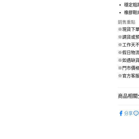
臺灣中
元大商
兆豐國
穩定粗
聯邦商
匯豐（
街口支付
玉山商
台中商
元大商
橡膠鞋
聯邦商
台新國
華泰商
玉山商
悠遊付
元大商
銷售重點
台灣樂
遠東國
台新國
玉山商
※現貨下單
永豐商
台灣樂
大哥付你
台新國
星展（
※調貨或預
相關說明
台灣樂
中國信
※工作天
【大哥付
AFTEE先
1.本服務
※假日物
2.付款方
相關說明
※如遇缺
流程，驗
【關於「A
ATM付款
完成交易
※門市價
AFTEE
3.實際核
便利好安
※官方客服LI
4.訂單成
１．簡單
消。如遇
２．便利
運送方式
無法說明
３．安心
【繳款方
商品相關分
付款後全
1.分期款
【「AFT
醒簡訊。
免運費
▹SHOES
１．於結帳
2.透過簡
分享
付」結帳
帳／街口支
🔥 HS新
付款後萊
２．訂單
３．收到繳
免運費
▹獨家企劃
【注意事
／ATM／
1.本服務
※ 請注意