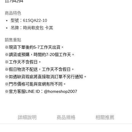
11794294
3 期 0 利率 每期
NT$330
21家銀行
商品特色
6 期 0 利率 每期
NT$165
21家銀行
合作金庫商業銀行
第一商業銀行
型號：61SQA22-10
華南商業銀行
彰化商業銀行
12 期 0 利率 每期
NT$82
21家銀行
合作金庫商業銀行
第一商業銀行
吊牌：時尚軟皮包 卡其
上海商業儲蓄銀行
台北富邦商業銀行
華南商業銀行
彰化商業銀行
24 期 0 利率 每期
NT$41
20家銀行
合作金庫商業銀行
第一商業銀行
國泰世華商業銀行
兆豐國際商業銀行
上海商業儲蓄銀行
台北富邦商業銀行
華南商業銀行
彰化商業銀行
銷售重點
臺灣中小企業銀行
台中商業銀行
合作金庫商業銀行
第一商業銀行
LINE Pay
國泰世華商業銀行
兆豐國際商業銀行
上海商業儲蓄銀行
台北富邦商業銀行
※現貨下單後約5-7工作天出貨。
匯豐（台灣）商業銀行
華泰商業銀行
華南商業銀行
彰化商業銀行
臺灣中小企業銀行
台中商業銀行
國泰世華商業銀行
兆豐國際商業銀行
聯邦商業銀行
遠東國際商業銀行
Apple Pay
上海商業儲蓄銀行
台北富邦商業銀行
※調貨或預購，時間約7-20個工作天。
匯豐（台灣）商業銀行
華泰商業銀行
臺灣中小企業銀行
台中商業銀行
元大商業銀行
永豐商業銀行
兆豐國際商業銀行
臺灣中小企業銀行
※工作天不含假日。
聯邦商業銀行
遠東國際商業銀行
匯豐（台灣）商業銀行
華泰商業銀行
街口支付
玉山商業銀行
星展（台灣）商業銀行
台中商業銀行
匯豐（台灣）商業銀行
元大商業銀行
永豐商業銀行
※假日物流不配送，工作天不含假日。
聯邦商業銀行
遠東國際商業銀行
台新國際商業銀行
中國信託商業銀行
華泰商業銀行
聯邦商業銀行
玉山商業銀行
星展（台灣）商業銀行
悠遊付
※如遇缺貨瑕疵將直接取消訂單不另行通知。
元大商業銀行
永豐商業銀行
台灣樂天信用卡公司
遠東國際商業銀行
元大商業銀行
台新國際商業銀行
中國信託商業銀行
玉山商業銀行
星展（台灣）商業銀行
※門市價格可能與官網有所不同。
永豐商業銀行
玉山商業銀行
台灣樂天信用卡公司
大哥付你分期
台新國際商業銀行
中國信託商業銀行
※官方客服LINE ID：@homeshop2007
星展（台灣）商業銀行
台新國際商業銀行
相關說明
台灣樂天信用卡公司
中國信託商業銀行
台灣樂天信用卡公司
【大哥付你分期使用說明】
AFTEE先享後付
1.本服務由台灣大哥大提供，台灣大哥大用戶可立即使用無須另外申請。
2.付款方式選擇「大哥付你分期」，訂單成立後會自動跳轉到大哥付的交易
相關說明
流程，驗證手機門號後，選擇欲分期的期數、繳款截止日，確認付款後即完
詳細說明
商品規格
相關推薦
【關於「AFTEE先享後付」】
成交易。
ATM付款
AFTEE先享後付是「在收到商品之後才付款」的支付方式。 讓您購物簡單
3.實際核准額度、可分期數及費用金額請依後續交易確認頁面所載為準。
便利好安心！