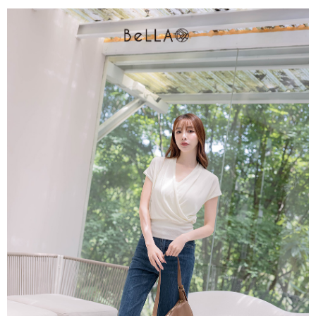
4.訂單成立30分鐘內，如未前往確認交易或遇審核未通過，訂單將自動取
１．簡單：不需註冊會員、不需綁卡、不需儲值。
運送方式
消。如遇「轉專審核」未通過狀況，表示未達大哥付你分期系統評分，恕無
２．便利：只要手機號碼，簡訊認證，即可結帳。
法說明評估內容。
３．安心：先確認商品／服務後，再付款。
付款後全家取貨
【繳款方式說明】
1.分期款項不併入電信帳單，「大哥付你分期」於每月結算日後寄送繳費提
免運費
【「AFTEE先享後付」結帳流程】
醒簡訊。
１．於結帳方式選擇「AFTEE先享後付」後，將跳轉至「AFTEE先享後付」
2.透過簡訊連結打開帳單後，可選擇「超商條碼／台灣大直營門市／銀行轉
付款後萊爾富取貨
結帳頁面，進行簡訊認證並確認金額後，即可完成結帳。
帳／街口支付／iPASS MONEY」等通路繳費。
２．訂單成立數日內，您將收到繳費通知簡訊。
免運費
３．收到繳費通知簡訊後14天內，點擊此簡訊中的連結，可透過四大超商／
【注意事項】
ATM／網路銀行／等多元方式進行付款，方視為交易完成。
付款後7-11取貨
1.本服務係由「台灣大哥大股份有限公司」（以下簡稱本公司）所提供，讓
※ 請注意：結帳手續完成當下不需立刻繳費，但若您需要取消訂單，請聯絡
用戶於交易時，得透過本服務購買商品或服務，並由商店將買賣／分期付款
免運費
購買商品的店家。未經商家同意取消之訂單仍視為有效，需透過AFTEE先享
買賣價金債權讓與本公司後，依約使用本公司帳單繳交帳款。
後付繳納相關費用。
2.基於同意付款使用「大哥付你分期」之契約關係目的，商店將以您的個人
一般商品宅配
※ 交易是否成功請以「AFTEE先享後付 」之結帳頁面顯示為準，若有關於
資料（包含姓名、電話或地址）提供予台灣大哥大進項蒐集、處理及利用，
是否繳費成功／繳費後需取消欲退款等相關疑問，請聯繫「AFTEE先享後付
免運費
由本公司與您本人進行分期帳單所需資料之確認、核對及更正。
客戶支援中心」
https://netprotections.freshdesk.com/support/home
3.完整用戶服務條款，請詳閱以下連結：
https://oppay.tw/userRule
付款後門市自取
【注意事項】
１．透過由恩沛科技股份有限公司提供之「AFTEE先享後付」服務完成之交
每筆NT$80，滿NT$1,500(含以上)免運費
易，需依本服務之必要範圍內提供個人資料，並將交易相關給付款項請求債
權轉讓予恩沛科技股份有限公司。
國家/地區配送
查看運費
２．關於個人資料處理事宜，請瀏覽以下網址：
https://aftee.tw/terms/#terms3
３．未成年的使用者請事先徵得法定代理人或監護人之同意方可使用
「AFTEE先享後付」，若未經同意申辦者引起之損失，本公司不負相關責