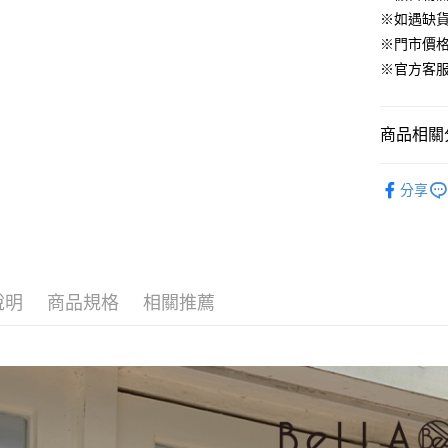
臺灣中
元大商
兆豐國
聯邦商
※如遇缺
匯豐（
街口支付
玉山商
台中商
元大商
※門市價
聯邦商
台新國
華泰商
玉山商
悠遊付
元大商
※官方客服LI
台灣樂
遠東國
台新國
玉山商
永豐商
台灣樂
大哥付你
台新國
星展（
相關說明
台灣樂
商品相關分
中國信
【大哥付
AFTEE先
1.本服務
▹配件
2.付款方
相關說明
分享
流程，驗
【關於「A
ATM付款
完成交易
AFTEE
3.實際核
便利好安
4.訂單成
１．簡單
消。如遇
２．便利
運送方式
無法說明
３．安心
說明
商品規格
相關推薦
【繳款方
付款後全
1.分期款
【「AFT
醒簡訊。
免運費
１．於結帳
2.透過簡
付」結帳
帳／街口支
付款後萊
２．訂單
３．收到繳
免運費
【注意事
／ATM／
1.本服務
※ 請注意