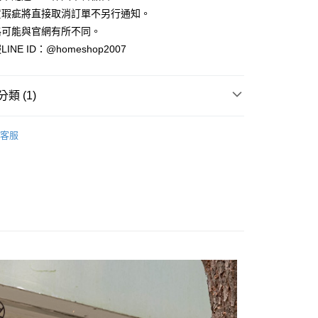
小企業銀行
台中商業銀行
業銀行
永豐商業銀行
際商業銀行
臺灣中小企業銀行
業銀行
遠東國際商業銀行
貨瑕疵將直接取消訂單不另行通知。
台灣）商業銀行
華泰商業銀行
業銀行
星展（台灣）商業銀行
業銀行
匯豐（台灣）商業銀行
業銀行
永豐商業銀行
格可能與官網有所不同。
業銀行
遠東國際商業銀行
際商業銀行
中國信託商業銀行
業銀行
聯邦商業銀行
業銀行
星展（台灣）商業銀行
業銀行
永豐商業銀行
NE ID：@homeshop2007
天信用卡公司
際商業銀行
元大商業銀行
際商業銀行
中國信託商業銀行
業銀行
星展（台灣）商業銀行
業銀行
玉山商業銀行
天信用卡公司
分期
際商業銀行
中國信託商業銀行
台灣）商業銀行
台新國際商業銀行
天信用卡公司
類 (1)
託商業銀行
台灣樂天信用卡公司
你分期使用說明】
享後付
由台灣大哥大提供，台灣大哥大用戶可立即使用無須另外申請。
式選擇「大哥付你分期」，訂單成立後會自動跳轉到大哥付的交易
客服
證手機門號後，選擇欲分期的期數、繳款截止日，確認付款後即
FTEE先享後付」】
。
先享後付是「在收到商品之後才付款」的支付方式。 讓您購物簡單
准額度、可分期數及費用金額請依後續交易確認頁面所載為準。
心！
立30分鐘內，如未前往確認交易或遇審核未通過，訂單將自動取
：不需註冊會員、不需綁卡、不需儲值。
「轉專審核」未通過狀況，表示未達大哥付你分期系統評分，恕
：只要手機號碼，簡訊認證，即可結帳。
評估內容。
：先確認商品／服務後，再付款。
式說明】
家取貨
項不併入電信帳單，「大哥付你分期」於每月結算日後寄送繳費提
EE先享後付」結帳流程】
方式選擇「AFTEE先享後付」後，將跳轉至「AFTEE先享後
訊連結打開帳單後，可選擇「超商條碼／台灣大直營門市／銀行轉
頁面，進行簡訊認證並確認金額後，即可完成結帳。
付／iPASS MONEY」等通路繳費。
爾富取貨
成立數日內，您將收到繳費通知簡訊。
費通知簡訊後14天內，點擊此簡訊中的連結，可透過四大超商
項】
網路銀行／等多元方式進行付款，方視為交易完成。
係由「台灣大哥大股份有限公司」（以下簡稱本公司）所提供，讓
：結帳手續完成當下不需立刻繳費，但若您需要取消訂單，請聯