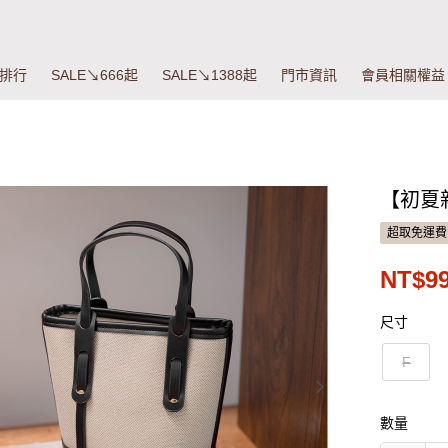
排行
SALE↘666起
SALE↘1388起
門市資訊
會員相關權益
【初夏新
超取免運費
NT$9
尺寸
F
數量