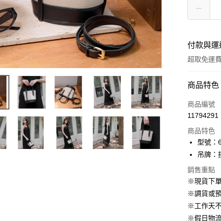
付款與運
超取免運
付款方式
商品特色
信用卡一
商品編號
11794291
信用卡分
商品特色
3 期 
型號：6
6 期 
合作金
吊牌：
華南商
12 期
合作金
銷售重點
上海商
華南商
24 期
※現貨下單
合作金
國泰世
上海商
華南商
※調貨或預
臺灣中
合作金
LINE Pay
國泰世
上海商
匯豐（
※工作天
華南商
臺灣中
國泰世
聯邦商
Apple Pay
上海商
※假日物
匯豐（