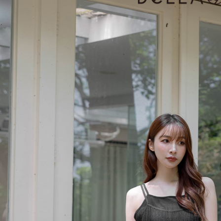
付款後7-1
用戶於交
絡購買商品
款買賣價
先享後付
免運費
2.基於同
※ 交易是
資料（包
是否繳費成
一般商品
用，由本
付客戶支
免運費
3.完整用
【注意事
付款後門
１．透過由
交易，需
每筆NT$8
求債權轉
２．關於
國家/地區
https://aft
３．未成
「AFTE
任。
４．使用「
即時審查
結果請求
５．嚴禁
形，恩沛
動。