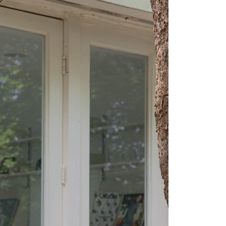
1取貨
易時，得透過本服務購買商品或服務，並由商店將買賣／分期付
的店家。未經商家同意取消之訂單仍視為有效，需透過AFTEE
金債權讓與本公司後，依約使用本公司帳單繳交帳款。
繳納相關費用。
意付款使用「大哥付你分期」之契約關係目的，商店將以您的個人
否成功請以「AFTEE先享後付 」之結帳頁面顯示為準，若有關於
含姓名、電話或地址）提供予台灣大哥大進項蒐集、處理及利
功／繳費後需取消欲退款等相關疑問，請聯繫「AFTEE先享後
宅配
公司與您本人進行分期帳單所需資料之確認、核對及更正。
援中心」
https://netprotections.freshdesk.com/support/home
戶服務條款，請詳閱以下連結：
https://oppay.tw/userRule
項】
市自取
恩沛科技股份有限公司提供之「AFTEE先享後付」服務完成之
依本服務之必要範圍內提供個人資料，並將交易相關給付款項請
0，滿NT$1,500(含以上)免運費
讓予恩沛科技股份有限公司。
個人資料處理事宜，請瀏覽以下網址：
配送
查看運費
ee.tw/terms/#terms3
年的使用者請事先徵得法定代理人或監護人之同意方可使用
E先享後付」，若未經同意申辦者引起之損失，本公司不負相關責
AFTEE先享後付」時，將依據個別帳號之用戶狀況，依本公司
核予不同之上限額度；若仍有額度不足之情形，本公司將視審查
用戶進行身份認證。
一人註冊多個帳號或使用他人資訊註冊。若發現惡意使用之情
科技股份有限公司將有權停止該用戶之使用額度並採取法律行