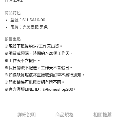
11794254
3 期 0 利率 每期
NT$196
21家銀行
商品特色
6 期 0 利率 每期
NT$98
21家銀行
合作金庫商業銀行
第一商業銀行
型號：61LSA16-00
華南商業銀行
彰化商業銀行
12 期 0 利率 每期
NT$49
21家銀行
合作金庫商業銀行
第一商業銀行
吊牌：完美墨鏡 黑色
上海商業儲蓄銀行
台北富邦商業銀行
華南商業銀行
彰化商業銀行
24 期 0 利率 每期
NT$24
20家銀行
合作金庫商業銀行
第一商業銀行
國泰世華商業銀行
兆豐國際商業銀行
上海商業儲蓄銀行
台北富邦商業銀行
華南商業銀行
彰化商業銀行
銷售重點
臺灣中小企業銀行
台中商業銀行
合作金庫商業銀行
第一商業銀行
LINE Pay
國泰世華商業銀行
兆豐國際商業銀行
上海商業儲蓄銀行
台北富邦商業銀行
※現貨下單後約5-7工作天出貨。
匯豐（台灣）商業銀行
華泰商業銀行
華南商業銀行
彰化商業銀行
臺灣中小企業銀行
台中商業銀行
國泰世華商業銀行
兆豐國際商業銀行
聯邦商業銀行
遠東國際商業銀行
Apple Pay
上海商業儲蓄銀行
台北富邦商業銀行
※調貨或預購，時間約7-20個工作天。
匯豐（台灣）商業銀行
華泰商業銀行
臺灣中小企業銀行
台中商業銀行
元大商業銀行
永豐商業銀行
兆豐國際商業銀行
臺灣中小企業銀行
※工作天不含假日。
聯邦商業銀行
遠東國際商業銀行
匯豐（台灣）商業銀行
華泰商業銀行
街口支付
玉山商業銀行
星展（台灣）商業銀行
台中商業銀行
匯豐（台灣）商業銀行
元大商業銀行
永豐商業銀行
※假日物流不配送，工作天不含假日。
聯邦商業銀行
遠東國際商業銀行
台新國際商業銀行
中國信託商業銀行
華泰商業銀行
聯邦商業銀行
玉山商業銀行
星展（台灣）商業銀行
悠遊付
※如遇缺貨瑕疵將直接取消訂單不另行通知。
元大商業銀行
永豐商業銀行
台灣樂天信用卡公司
遠東國際商業銀行
元大商業銀行
台新國際商業銀行
中國信託商業銀行
玉山商業銀行
星展（台灣）商業銀行
※門市價格可能與官網有所不同。
永豐商業銀行
玉山商業銀行
台灣樂天信用卡公司
大哥付你分期
台新國際商業銀行
中國信託商業銀行
※官方客服LINE ID：@homeshop2007
星展（台灣）商業銀行
台新國際商業銀行
相關說明
台灣樂天信用卡公司
中國信託商業銀行
台灣樂天信用卡公司
【大哥付你分期使用說明】
AFTEE先享後付
1.本服務由台灣大哥大提供，台灣大哥大用戶可立即使用無須另外申請。
2.付款方式選擇「大哥付你分期」，訂單成立後會自動跳轉到大哥付的交易
相關說明
流程，驗證手機門號後，選擇欲分期的期數、繳款截止日，確認付款後即完
詳細說明
商品規格
相關推薦
【關於「AFTEE先享後付」】
成交易。
ATM付款
AFTEE先享後付是「在收到商品之後才付款」的支付方式。 讓您購物簡單
3.實際核准額度、可分期數及費用金額請依後續交易確認頁面所載為準。
便利好安心！