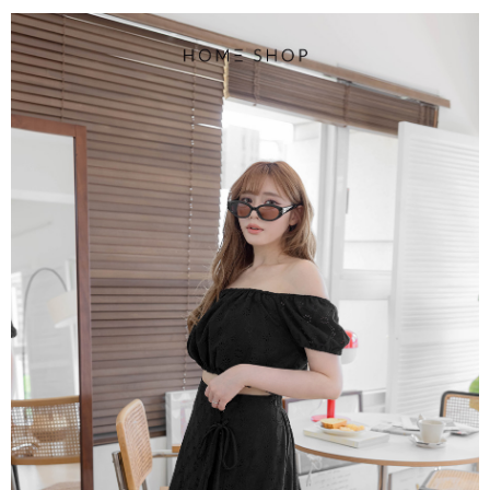
4.訂單成立30分鐘內，如未前往確認交易或遇審核未通過，訂單將自動取
１．簡單：不需註冊會員、不需綁卡、不需儲值。
運送方式
消。如遇「轉專審核」未通過狀況，表示未達大哥付你分期系統評分，恕無
２．便利：只要手機號碼，簡訊認證，即可結帳。
法說明評估內容。
３．安心：先確認商品／服務後，再付款。
付款後全家取貨
【繳款方式說明】
1.分期款項不併入電信帳單，「大哥付你分期」於每月結算日後寄送繳費提
免運費
【「AFTEE先享後付」結帳流程】
醒簡訊。
１．於結帳方式選擇「AFTEE先享後付」後，將跳轉至「AFTEE先享後付」
2.透過簡訊連結打開帳單後，可選擇「超商條碼／台灣大直營門市／銀行轉
付款後萊爾富取貨
結帳頁面，進行簡訊認證並確認金額後，即可完成結帳。
帳／街口支付／iPASS MONEY」等通路繳費。
２．訂單成立數日內，您將收到繳費通知簡訊。
免運費
３．收到繳費通知簡訊後14天內，點擊此簡訊中的連結，可透過四大超商／
【注意事項】
ATM／網路銀行／等多元方式進行付款，方視為交易完成。
付款後7-11取貨
1.本服務係由「台灣大哥大股份有限公司」（以下簡稱本公司）所提供，讓
※ 請注意：結帳手續完成當下不需立刻繳費，但若您需要取消訂單，請聯絡
用戶於交易時，得透過本服務購買商品或服務，並由商店將買賣／分期付款
免運費
購買商品的店家。未經商家同意取消之訂單仍視為有效，需透過AFTEE先享
買賣價金債權讓與本公司後，依約使用本公司帳單繳交帳款。
後付繳納相關費用。
2.基於同意付款使用「大哥付你分期」之契約關係目的，商店將以您的個人
一般商品宅配
※ 交易是否成功請以「AFTEE先享後付 」之結帳頁面顯示為準，若有關於
資料（包含姓名、電話或地址）提供予台灣大哥大進項蒐集、處理及利用，
是否繳費成功／繳費後需取消欲退款等相關疑問，請聯繫「AFTEE先享後付
免運費
由本公司與您本人進行分期帳單所需資料之確認、核對及更正。
客戶支援中心」
https://netprotections.freshdesk.com/support/home
3.完整用戶服務條款，請詳閱以下連結：
https://oppay.tw/userRule
付款後門市自取
【注意事項】
１．透過由恩沛科技股份有限公司提供之「AFTEE先享後付」服務完成之交
每筆NT$80，滿NT$1,500(含以上)免運費
易，需依本服務之必要範圍內提供個人資料，並將交易相關給付款項請求債
權轉讓予恩沛科技股份有限公司。
國家/地區配送
查看運費
２．關於個人資料處理事宜，請瀏覽以下網址：
https://aftee.tw/terms/#terms3
３．未成年的使用者請事先徵得法定代理人或監護人之同意方可使用
「AFTEE先享後付」，若未經同意申辦者引起之損失，本公司不負相關責