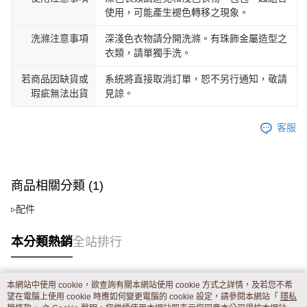
使用，可能產生褪色轉移之現象。
洗滌注意事項
深淺色衣物請分開洗滌。有珠飾金屬造型之
衣類，請單獨手洗。
若商品因缺貨或
系統將直接取消訂單，恕不另行通知，敬請
瑕疵無法出貨
見諒。
客服
商品相關分類 (1)
▹配件
本分類熱銷
全站排行
本網站中使用 cookie，欲查詢有關本網站使用 cookie 方式之詳情，及若您不希
熱門標籤
望在電腦上使用 cookie 時應如何變更電腦的 cookie 設定，請參閱本網站「
隱私