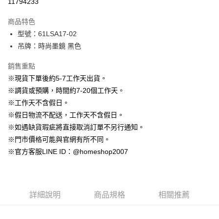
11794233
3 期 0 利率 每期
NT$196
21家銀行
商品特色
6 期 0 利率 每期
NT$98
21家銀行
合作金庫商業銀行
第一商業銀行
型號：61LSA17-02
華南商業銀行
彰化商業銀行
12 期 0 利率 每期
NT$49
21家銀行
合作金庫商業銀行
第一商業銀行
吊牌：時尚墨鏡 黑色
上海商業儲蓄銀行
台北富邦商業銀行
華南商業銀行
彰化商業銀行
24 期 0 利率 每期
NT$24
20家銀行
合作金庫商業銀行
第一商業銀行
國泰世華商業銀行
兆豐國際商業銀行
上海商業儲蓄銀行
台北富邦商業銀行
華南商業銀行
彰化商業銀行
銷售重點
臺灣中小企業銀行
台中商業銀行
合作金庫商業銀行
第一商業銀行
LINE Pay
國泰世華商業銀行
兆豐國際商業銀行
上海商業儲蓄銀行
台北富邦商業銀行
※現貨下單後約5-7工作天出貨。
匯豐（台灣）商業銀行
華泰商業銀行
華南商業銀行
彰化商業銀行
臺灣中小企業銀行
台中商業銀行
國泰世華商業銀行
兆豐國際商業銀行
聯邦商業銀行
遠東國際商業銀行
Apple Pay
上海商業儲蓄銀行
台北富邦商業銀行
※調貨或預購，時間約7-20個工作天。
匯豐（台灣）商業銀行
華泰商業銀行
臺灣中小企業銀行
台中商業銀行
元大商業銀行
永豐商業銀行
兆豐國際商業銀行
臺灣中小企業銀行
※工作天不含假日。
聯邦商業銀行
遠東國際商業銀行
匯豐（台灣）商業銀行
華泰商業銀行
街口支付
玉山商業銀行
星展（台灣）商業銀行
台中商業銀行
匯豐（台灣）商業銀行
元大商業銀行
永豐商業銀行
※假日物流不配送，工作天不含假日。
聯邦商業銀行
遠東國際商業銀行
台新國際商業銀行
中國信託商業銀行
華泰商業銀行
聯邦商業銀行
玉山商業銀行
星展（台灣）商業銀行
悠遊付
※如遇缺貨瑕疵將直接取消訂單不另行通知。
元大商業銀行
永豐商業銀行
台灣樂天信用卡公司
遠東國際商業銀行
元大商業銀行
台新國際商業銀行
中國信託商業銀行
玉山商業銀行
星展（台灣）商業銀行
※門市價格可能與官網有所不同。
永豐商業銀行
玉山商業銀行
台灣樂天信用卡公司
大哥付你分期
台新國際商業銀行
中國信託商業銀行
※官方客服LINE ID：@homeshop2007
星展（台灣）商業銀行
台新國際商業銀行
相關說明
台灣樂天信用卡公司
中國信託商業銀行
台灣樂天信用卡公司
【大哥付你分期使用說明】
AFTEE先享後付
1.本服務由台灣大哥大提供，台灣大哥大用戶可立即使用無須另外申請。
2.付款方式選擇「大哥付你分期」，訂單成立後會自動跳轉到大哥付的交易
相關說明
流程，驗證手機門號後，選擇欲分期的期數、繳款截止日，確認付款後即完
詳細說明
商品規格
相關推薦
【關於「AFTEE先享後付」】
成交易。
ATM付款
AFTEE先享後付是「在收到商品之後才付款」的支付方式。 讓您購物簡單
3.實際核准額度、可分期數及費用金額請依後續交易確認頁面所載為準。
便利好安心！