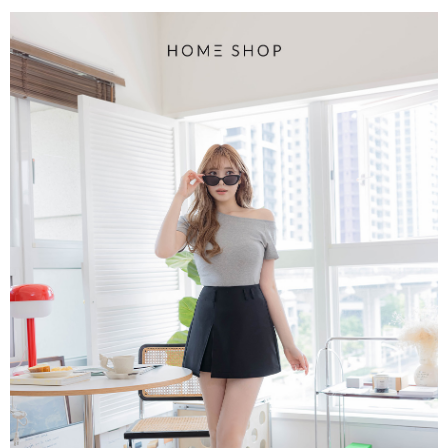
4.訂單成立30分鐘內，如未前往確認交易或遇審核未通過，訂單將自動取
１．簡單：不需註冊會員、不需綁卡、不需儲值。
運送方式
消。如遇「轉專審核」未通過狀況，表示未達大哥付你分期系統評分，恕無
２．便利：只要手機號碼，簡訊認證，即可結帳。
法說明評估內容。
３．安心：先確認商品／服務後，再付款。
付款後全家取貨
【繳款方式說明】
1.分期款項不併入電信帳單，「大哥付你分期」於每月結算日後寄送繳費提
免運費
【「AFTEE先享後付」結帳流程】
醒簡訊。
１．於結帳方式選擇「AFTEE先享後付」後，將跳轉至「AFTEE先享後付」
2.透過簡訊連結打開帳單後，可選擇「超商條碼／台灣大直營門市／銀行轉
付款後萊爾富取貨
結帳頁面，進行簡訊認證並確認金額後，即可完成結帳。
帳／街口支付／iPASS MONEY」等通路繳費。
２．訂單成立數日內，您將收到繳費通知簡訊。
免運費
３．收到繳費通知簡訊後14天內，點擊此簡訊中的連結，可透過四大超商／
【注意事項】
ATM／網路銀行／等多元方式進行付款，方視為交易完成。
付款後7-11取貨
1.本服務係由「台灣大哥大股份有限公司」（以下簡稱本公司）所提供，讓
※ 請注意：結帳手續完成當下不需立刻繳費，但若您需要取消訂單，請聯絡
用戶於交易時，得透過本服務購買商品或服務，並由商店將買賣／分期付款
免運費
購買商品的店家。未經商家同意取消之訂單仍視為有效，需透過AFTEE先享
買賣價金債權讓與本公司後，依約使用本公司帳單繳交帳款。
後付繳納相關費用。
2.基於同意付款使用「大哥付你分期」之契約關係目的，商店將以您的個人
一般商品宅配
※ 交易是否成功請以「AFTEE先享後付 」之結帳頁面顯示為準，若有關於
資料（包含姓名、電話或地址）提供予台灣大哥大進項蒐集、處理及利用，
是否繳費成功／繳費後需取消欲退款等相關疑問，請聯繫「AFTEE先享後付
免運費
由本公司與您本人進行分期帳單所需資料之確認、核對及更正。
客戶支援中心」
https://netprotections.freshdesk.com/support/home
3.完整用戶服務條款，請詳閱以下連結：
https://oppay.tw/userRule
付款後門市自取
【注意事項】
１．透過由恩沛科技股份有限公司提供之「AFTEE先享後付」服務完成之交
每筆NT$80，滿NT$1,500(含以上)免運費
易，需依本服務之必要範圍內提供個人資料，並將交易相關給付款項請求債
權轉讓予恩沛科技股份有限公司。
國家/地區配送
查看運費
２．關於個人資料處理事宜，請瀏覽以下網址：
https://aftee.tw/terms/#terms3
３．未成年的使用者請事先徵得法定代理人或監護人之同意方可使用
「AFTEE先享後付」，若未經同意申辦者引起之損失，本公司不負相關責