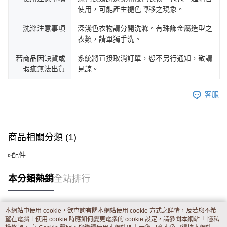
使用，可能產生褪色轉移之現象。
洗滌注意事項
深淺色衣物請分開洗滌。有珠飾金屬造型之
衣類，請單獨手洗。
若商品因缺貨或
系統將直接取消訂單，恕不另行通知，敬請
瑕疵無法出貨
見諒。
客服
商品相關分類 (1)
▹配件
本分類熱銷
全站排行
本網站中使用 cookie，欲查詢有關本網站使用 cookie 方式之詳情，及若您不希
熱門標籤
望在電腦上使用 cookie 時應如何變更電腦的 cookie 設定，請參閱本網站「
隱私