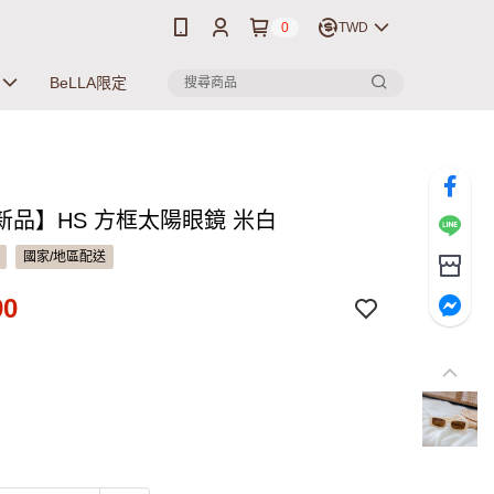
0
TWD
BeLLA限定
新品】HS 方框太陽眼鏡 米白
國家/地區配送
90