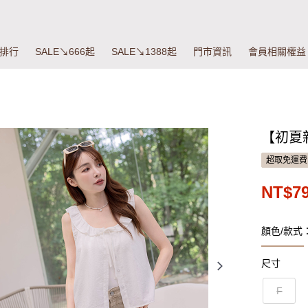
排行
SALE↘666起
SALE↘1388起
門市資訊
會員相關權益
【初夏新
超取免運費
NT$7
顏色/款式
尺寸
F