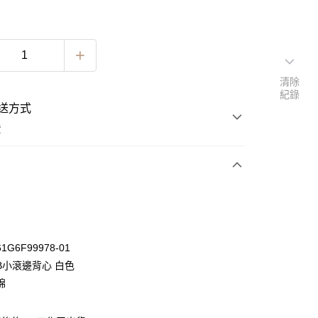
清除
紀錄
送方式
費
次付款
期付款
0 利率 每期
NT$263
21家銀行
G6F99978-01
0 利率 每期
NT$131
21家銀行
庫商業銀行
第一商業銀行
B小滾邊背心 白色
業銀行
彰化商業銀行
 0 利率 每期
NT$65
21家銀行
棉
庫商業銀行
第一商業銀行
業儲蓄銀行
台北富邦商業銀行
業銀行
彰化商業銀行
 0 利率 每期
NT$32
20家銀行
庫商業銀行
第一商業銀行
華商業銀行
兆豐國際商業銀行
業儲蓄銀行
台北富邦商業銀行