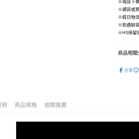
華南商
※現貨下單
臺灣中
合作金
LINE Pay
國泰世
上海商
匯豐（
※調貨或預
華南商
臺灣中
國泰世
聯邦商
Apple Pay
上海商
※假日物
匯豐（
臺灣中
元大商
兆豐國
聯邦商
※如遇缺
匯豐（
街口支付
玉山商
台中商
元大商
※HS保留
聯邦商
台新國
華泰商
玉山商
悠遊付
元大商
台灣樂
遠東國
台新國
玉山商
永豐商
台灣樂
大哥付你
商品相關分
台新國
星展（
相關說明
台灣樂
中國信
【大哥付
▹上身
AFTEE先
1.本服務
分享
▹獨家企劃
2.付款方
相關說明
流程，驗
【關於「A
🔥 BeLL
ATM付款
完成交易
AFTEE
3.實際核
便利好安
▹BeLLA 
4.訂單成
１．簡單
消。如遇
說明
商品規格
相關推薦
２．便利
▹獨家企劃
運送方式
無法說明
３．安心
【繳款方
付款後全
1.分期款
【「AFT
醒簡訊。
免運費
１．於結帳
2.透過簡
付」結帳
帳／街口支
付款後萊
２．訂單