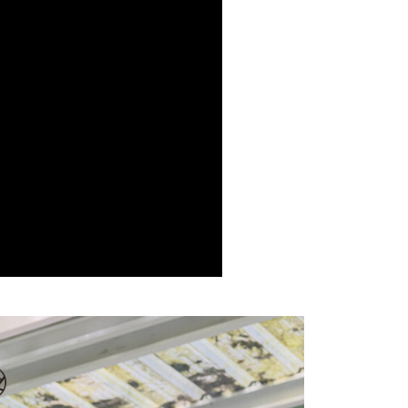
費通知簡訊後14天內，點擊此簡訊中的連結，可透過四大超商
項】
網路銀行／等多元方式進行付款，方視為交易完成。
係由「台灣大哥大股份有限公司」（以下簡稱本公司）所提供，讓
：結帳手續完成當下不需立刻繳費，但若您需要取消訂單，請聯
1取貨
易時，得透過本服務購買商品或服務，並由商店將買賣／分期付
的店家。未經商家同意取消之訂單仍視為有效，需透過AFTEE
金債權讓與本公司後，依約使用本公司帳單繳交帳款。
繳納相關費用。
意付款使用「大哥付你分期」之契約關係目的，商店將以您的個人
否成功請以「AFTEE先享後付 」之結帳頁面顯示為準，若有關於
含姓名、電話或地址）提供予台灣大哥大進項蒐集、處理及利
功／繳費後需取消欲退款等相關疑問，請聯繫「AFTEE先享後
宅配
公司與您本人進行分期帳單所需資料之確認、核對及更正。
援中心」
https://netprotections.freshdesk.com/support/home
戶服務條款，請詳閱以下連結：
https://oppay.tw/userRule
項】
市自取
恩沛科技股份有限公司提供之「AFTEE先享後付」服務完成之
依本服務之必要範圍內提供個人資料，並將交易相關給付款項請
0，滿NT$1,500(含以上)免運費
讓予恩沛科技股份有限公司。
個人資料處理事宜，請瀏覽以下網址：
配送
查看運費
ee.tw/terms/#terms3
年的使用者請事先徵得法定代理人或監護人之同意方可使用
E先享後付」，若未經同意申辦者引起之損失，本公司不負相關責
AFTEE先享後付」時，將依據個別帳號之用戶狀況，依本公司
核予不同之上限額度；若仍有額度不足之情形，本公司將視審查
用戶進行身份認證。
一人註冊多個帳號或使用他人資訊註冊。若發現惡意使用之情
科技股份有限公司將有權停止該用戶之使用額度並採取法律行