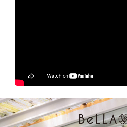
３．收到繳
免運費
【注意事
／ATM／
1.本服務
※ 請注意
付款後7-1
用戶於交
絡購買商品
款買賣價
先享後付
免運費
2.基於同
※ 交易是
資料（包
是否繳費成
一般商品
用，由本
付客戶支
免運費
3.完整用
【注意事
付款後門
１．透過由
交易，需
每筆NT$8
求債權轉
２．關於
國家/地區
https://aft
３．未成
「AFTE
任。
４．使用「
即時審查
結果請求
５．嚴禁
形，恩沛
動。