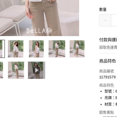
數量
付款與運
超取免運
付款方式
商品特色
信用卡一
商品編號
11791579
信用卡分
商品特色
3 期 
型號：61
6 期 
合作金
吊牌：
華南商
12 期
材質：
合作金
上海商
華南商
24 期
合作金
銷售重點
國泰世
上海商