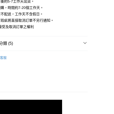
業銀行
彰化商業銀行
後約5-7工作天出貨。
小企業銀行
台中商業銀行
庫商業銀行
第一商業銀行
華商業銀行
兆豐國際商業銀行
業儲蓄銀行
台北富邦商業銀行
台灣）商業銀行
華泰商業銀行
購，時間約7-20個工作天。
業銀行
彰化商業銀行
小企業銀行
台中商業銀行
華商業銀行
兆豐國際商業銀行
業銀行
遠東國際商業銀行
業儲蓄銀行
台北富邦商業銀行
流不配送，工作天不含假日。
台灣）商業銀行
華泰商業銀行
小企業銀行
台中商業銀行
業銀行
永豐商業銀行
際商業銀行
臺灣中小企業銀行
業銀行
遠東國際商業銀行
貨瑕疵將直接取消訂單不另行通知。
台灣）商業銀行
華泰商業銀行
業銀行
星展（台灣）商業銀行
業銀行
匯豐（台灣）商業銀行
業銀行
永豐商業銀行
接受及取消訂單之權利
業銀行
遠東國際商業銀行
際商業銀行
中國信託商業銀行
業銀行
聯邦商業銀行
業銀行
星展（台灣）商業銀行
業銀行
永豐商業銀行
天信用卡公司
際商業銀行
元大商業銀行
際商業銀行
中國信託商業銀行
業銀行
星展（台灣）商業銀行
業銀行
玉山商業銀行
天信用卡公司
分期
類 (5)
際商業銀行
中國信託商業銀行
台灣）商業銀行
台新國際商業銀行
天信用卡公司
託商業銀行
台灣樂天信用卡公司
你分期使用說明】
｜背心、無袖
享後付
由台灣大哥大提供，台灣大哥大用戶可立即使用無須另外申請。
客服
｜夏日必收。清爽穿搭
式選擇「大哥付你分期」，訂單成立後會自動跳轉到大哥付的交易
證手機門號後，選擇欲分期的期數、繳款截止日，確認付款後即
FTEE先享後付」】
A三件88折
。
先享後付是「在收到商品之後才付款」的支付方式。 讓您購物簡單
准額度、可分期數及費用金額請依後續交易確認頁面所載為準。
心！
‧ 時髦支線
｜上身
立30分鐘內，如未前往確認交易或遇審核未通過，訂單將自動取
：不需註冊會員、不需綁卡、不需儲值。
「轉專審核」未通過狀況，表示未達大哥付你分期系統評分，恕
：只要手機號碼，簡訊認證，即可結帳。
｜2026 ‧ WHITE流行色
評估內容。
：先確認商品／服務後，再付款。
式說明】
家取貨
項不併入電信帳單，「大哥付你分期」於每月結算日後寄送繳費提
EE先享後付」結帳流程】
方式選擇「AFTEE先享後付」後，將跳轉至「AFTEE先享後
訊連結打開帳單後，可選擇「超商條碼／台灣大直營門市／銀行轉
頁面，進行簡訊認證並確認金額後，即可完成結帳。
付／iPASS MONEY」等通路繳費。
爾富取貨
成立數日內，您將收到繳費通知簡訊。