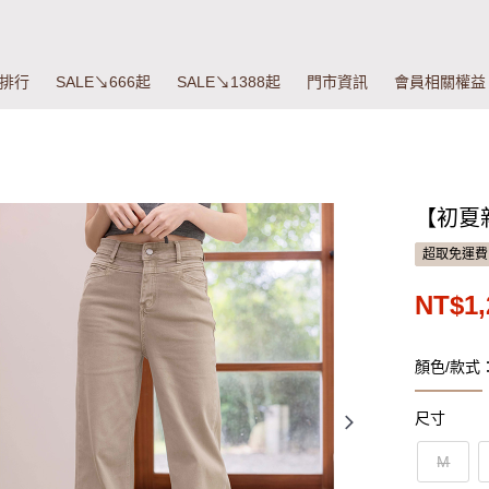
排行
SALE↘666起
SALE↘1388起
門市資訊
會員相關權益
【初夏新
超取免運費
NT$1,
顏色/款式
尺寸
M