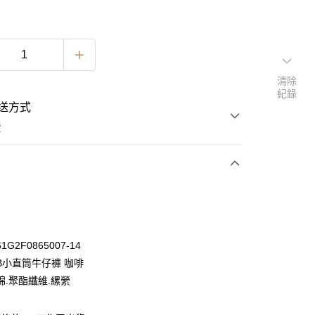
清除
紀錄
送方式
費
次付款
期付款
0 利率 每期
NT$430
21家銀行
G2F0865007-14
0 利率 每期
NT$215
21家銀行
庫商業銀行
第一商業銀行
B小直筒牛仔褲 咖啡
業銀行
彰化商業銀行
 0 利率 每期
NT$107
21家銀行
棉.聚酯纖維.縲縈
庫商業銀行
第一商業銀行
業儲蓄銀行
台北富邦商業銀行
業銀行
彰化商業銀行
 0 利率 每期
NT$53
20家銀行
庫商業銀行
第一商業銀行
華商業銀行
兆豐國際商業銀行
業儲蓄銀行
台北富邦商業銀行