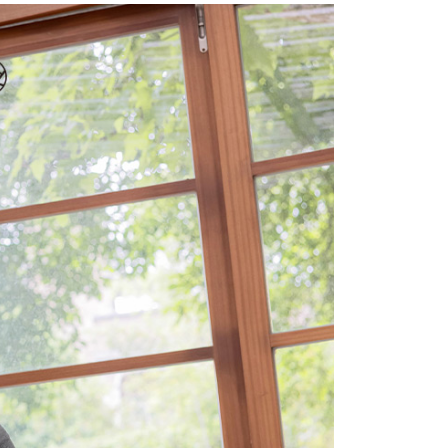
費通知簡訊後14天內，點擊此簡訊中的連結，可透過四大超商
項】
網路銀行／等多元方式進行付款，方視為交易完成。
係由「台灣大哥大股份有限公司」（以下簡稱本公司）所提供，讓
：結帳手續完成當下不需立刻繳費，但若您需要取消訂單，請聯
1取貨
易時，得透過本服務購買商品或服務，並由商店將買賣／分期付
的店家。未經商家同意取消之訂單仍視為有效，需透過AFTEE
金債權讓與本公司後，依約使用本公司帳單繳交帳款。
繳納相關費用。
意付款使用「大哥付你分期」之契約關係目的，商店將以您的個人
否成功請以「AFTEE先享後付 」之結帳頁面顯示為準，若有關於
含姓名、電話或地址）提供予台灣大哥大進項蒐集、處理及利
功／繳費後需取消欲退款等相關疑問，請聯繫「AFTEE先享後
宅配
公司與您本人進行分期帳單所需資料之確認、核對及更正。
援中心」
https://netprotections.freshdesk.com/support/home
戶服務條款，請詳閱以下連結：
https://oppay.tw/userRule
項】
市自取
恩沛科技股份有限公司提供之「AFTEE先享後付」服務完成之
依本服務之必要範圍內提供個人資料，並將交易相關給付款項請
0，滿NT$1,500(含以上)免運費
讓予恩沛科技股份有限公司。
個人資料處理事宜，請瀏覽以下網址：
配送
查看運費
ee.tw/terms/#terms3
年的使用者請事先徵得法定代理人或監護人之同意方可使用
E先享後付」，若未經同意申辦者引起之損失，本公司不負相關責
AFTEE先享後付」時，將依據個別帳號之用戶狀況，依本公司
核予不同之上限額度；若仍有額度不足之情形，本公司將視審查
用戶進行身份認證。
一人註冊多個帳號或使用他人資訊註冊。若發現惡意使用之情
科技股份有限公司將有權停止該用戶之使用額度並採取法律行