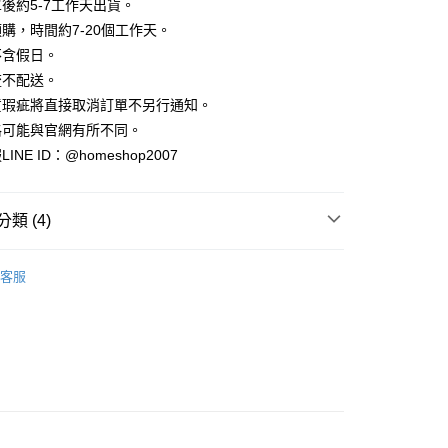
業銀行
彰化商業銀行
後約5-7工作天出貨。
小企業銀行
台中商業銀行
庫商業銀行
第一商業銀行
華商業銀行
兆豐國際商業銀行
業儲蓄銀行
台北富邦商業銀行
台灣）商業銀行
華泰商業銀行
購，時間約7-20個工作天。
業銀行
彰化商業銀行
小企業銀行
台中商業銀行
華商業銀行
兆豐國際商業銀行
業銀行
遠東國際商業銀行
業儲蓄銀行
台北富邦商業銀行
不含假日。
台灣）商業銀行
華泰商業銀行
小企業銀行
台中商業銀行
業銀行
永豐商業銀行
際商業銀行
臺灣中小企業銀行
業銀行
遠東國際商業銀行
流不配送。
台灣）商業銀行
華泰商業銀行
業銀行
星展（台灣）商業銀行
業銀行
匯豐（台灣）商業銀行
業銀行
永豐商業銀行
貨瑕疵將直接取消訂單不另行通知。
業銀行
遠東國際商業銀行
際商業銀行
中國信託商業銀行
業銀行
聯邦商業銀行
業銀行
星展（台灣）商業銀行
業銀行
永豐商業銀行
格可能與官網有所不同。
天信用卡公司
際商業銀行
元大商業銀行
際商業銀行
中國信託商業銀行
業銀行
星展（台灣）商業銀行
NE ID：@homeshop2007
業銀行
玉山商業銀行
天信用卡公司
分期
際商業銀行
中國信託商業銀行
台灣）商業銀行
台新國際商業銀行
天信用卡公司
託商業銀行
台灣樂天信用卡公司
你分期使用說明】
類 (4)
享後付
由台灣大哥大提供，台灣大哥大用戶可立即使用無須另外申請。
式選擇「大哥付你分期」，訂單成立後會自動跳轉到大哥付的交易
｜牛仔褲
證手機門號後，選擇欲分期的期數、繳款截止日，確認付款後即
FTEE先享後付」】
客服
。
先享後付是「在收到商品之後才付款」的支付方式。 讓您購物簡單
｜夏季時髦丹寧
准額度、可分期數及費用金額請依後續交易確認頁面所載為準。
心！
立30分鐘內，如未前往確認交易或遇審核未通過，訂單將自動取
：不需註冊會員、不需綁卡、不需儲值。
A三件88折
「轉專審核」未通過狀況，表示未達大哥付你分期系統評分，恕
：只要手機號碼，簡訊認證，即可結帳。
評估內容。
：先確認商品／服務後，再付款。
‧ 時髦支線
｜下身
式說明】
家取貨
項不併入電信帳單，「大哥付你分期」於每月結算日後寄送繳費提
EE先享後付」結帳流程】
方式選擇「AFTEE先享後付」後，將跳轉至「AFTEE先享後
訊連結打開帳單後，可選擇「超商條碼／台灣大直營門市／銀行轉
頁面，進行簡訊認證並確認金額後，即可完成結帳。
付／iPASS MONEY」等通路繳費。
爾富取貨
成立數日內，您將收到繳費通知簡訊。