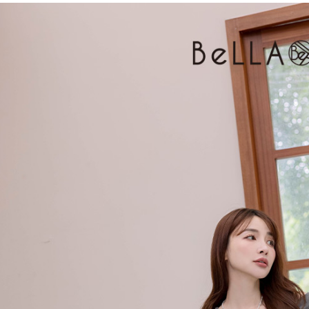
３．收到繳
免運費
【注意事
／ATM／
1.本服務
※ 請注意
付款後7-1
用戶於交
絡購買商品
款買賣價
先享後付
免運費
2.基於同
※ 交易是
資料（包
是否繳費成
一般商品
用，由本
付客戶支
免運費
3.完整用
【注意事
付款後門
１．透過由
交易，需
每筆NT$8
求債權轉
２．關於
國家/地區
https://aft
３．未成
「AFTE
任。
４．使用「
即時審查
結果請求
５．嚴禁
形，恩沛
動。