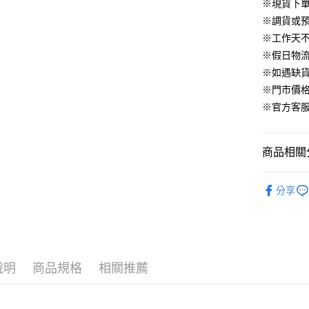
華南商
※現貨下單
臺灣中
合作金
LINE Pay
國泰世
上海商
匯豐（
※調貨或預
華南商
臺灣中
國泰世
聯邦商
Apple Pay
上海商
※工作天
匯豐（
臺灣中
元大商
兆豐國
聯邦商
※假日物
匯豐（
街口支付
玉山商
台中商
元大商
※如遇缺
聯邦商
台新國
華泰商
玉山商
悠遊付
元大商
※門市價
台灣樂
遠東國
台新國
玉山商
※官方客服LI
永豐商
台灣樂
大哥付你
台新國
星展（
相關說明
台灣樂
中國信
【大哥付
商品相關分
AFTEE先
1.本服務
2.付款方
相關說明
▹下身
流程，驗
【關於「A
分享
ATM付款
完成交易
AFTEE
▹獨家企劃
3.實際核
便利好安
4.訂單成
１．簡單
🔥 BeLL
消。如遇
２．便利
運送方式
無法說明
３．安心
▹BeLLA 
【繳款方
付款後全
說明
商品規格
相關推薦
1.分期款
【「AFT
醒簡訊。
免運費
１．於結帳
2.透過簡
付」結帳
帳／街口支
付款後萊
２．訂單