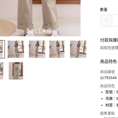
數量
付款與運
超取免運
付款方式
商品特色
信用卡一
商品編號
11791544
信用卡分
商品特色
3 期 
型號：61
6 期 
合作金
吊牌：
華南商
12 期
材質：
合作金
上海商
華南商
24 期
合作金
銷售重點
國泰世
上海商