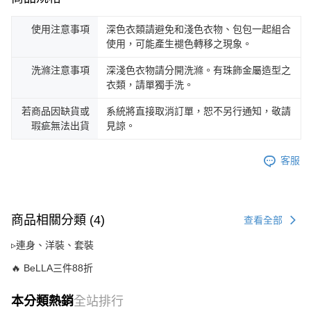
使用注意事項
深色衣類請避免和淺色衣物、包包一起組合
使用，可能產生褪色轉移之現象。
洗滌注意事項
深淺色衣物請分開洗滌。有珠飾金屬造型之
衣類，請單獨手洗。
若商品因缺貨或
系統將直接取消訂單，恕不另行通知，敬請
瑕疵無法出貨
見諒。
客服
商品相關分類 (4)
查看全部
▹連身、洋裝、套裝
🔥 BeLLA三件88折
本分類熱銷
全站排行