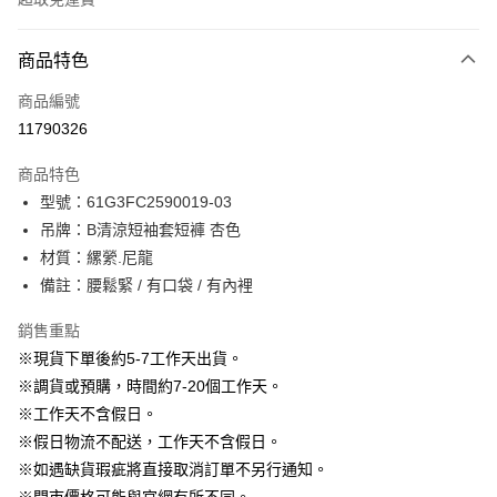
付款方式
商品特色
信用卡一次付款
商品編號
信用卡分期付款
11790326
3 期 0 利率 每期
NT$396
21家銀行
商品特色
6 期 0 利率 每期
NT$198
21家銀行
合作金庫商業銀行
第一商業銀行
型號：61G3FC2590019-03
華南商業銀行
彰化商業銀行
12 期 0 利率 每期
NT$99
21家銀行
合作金庫商業銀行
第一商業銀行
吊牌：B清涼短袖套短褲 杏色
上海商業儲蓄銀行
台北富邦商業銀行
華南商業銀行
彰化商業銀行
24 期 0 利率 每期
NT$49
20家銀行
合作金庫商業銀行
第一商業銀行
國泰世華商業銀行
兆豐國際商業銀行
材質：縲縈.尼龍
上海商業儲蓄銀行
台北富邦商業銀行
華南商業銀行
彰化商業銀行
臺灣中小企業銀行
台中商業銀行
合作金庫商業銀行
第一商業銀行
備註：腰鬆緊 / 有口袋 / 有內裡
LINE Pay
國泰世華商業銀行
兆豐國際商業銀行
上海商業儲蓄銀行
台北富邦商業銀行
匯豐（台灣）商業銀行
華泰商業銀行
華南商業銀行
彰化商業銀行
臺灣中小企業銀行
台中商業銀行
國泰世華商業銀行
兆豐國際商業銀行
聯邦商業銀行
遠東國際商業銀行
Apple Pay
上海商業儲蓄銀行
台北富邦商業銀行
銷售重點
匯豐（台灣）商業銀行
華泰商業銀行
臺灣中小企業銀行
台中商業銀行
元大商業銀行
永豐商業銀行
兆豐國際商業銀行
臺灣中小企業銀行
※現貨下單後約5-7工作天出貨。
聯邦商業銀行
遠東國際商業銀行
匯豐（台灣）商業銀行
華泰商業銀行
街口支付
玉山商業銀行
星展（台灣）商業銀行
台中商業銀行
匯豐（台灣）商業銀行
元大商業銀行
永豐商業銀行
※調貨或預購，時間約7-20個工作天。
聯邦商業銀行
遠東國際商業銀行
台新國際商業銀行
中國信託商業銀行
華泰商業銀行
聯邦商業銀行
玉山商業銀行
星展（台灣）商業銀行
悠遊付
※工作天不含假日。
元大商業銀行
永豐商業銀行
台灣樂天信用卡公司
遠東國際商業銀行
元大商業銀行
台新國際商業銀行
中國信託商業銀行
玉山商業銀行
星展（台灣）商業銀行
※假日物流不配送，工作天不含假日。
永豐商業銀行
玉山商業銀行
台灣樂天信用卡公司
大哥付你分期
台新國際商業銀行
中國信託商業銀行
※如遇缺貨瑕疵將直接取消訂單不另行通知。
星展（台灣）商業銀行
台新國際商業銀行
相關說明
台灣樂天信用卡公司
中國信託商業銀行
台灣樂天信用卡公司