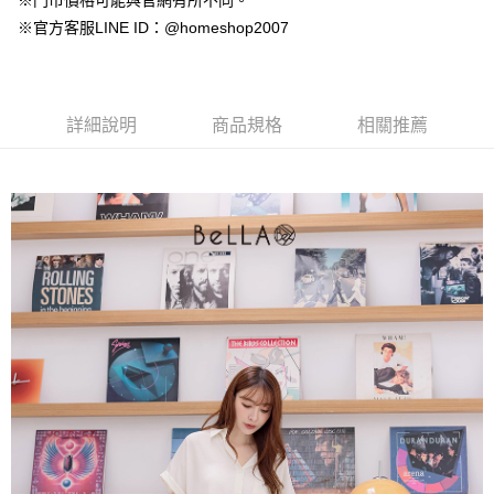
※門市價格可能與官網有所不同。
【大哥付你分期使用說明】
AFTEE先享後付
※官方客服LINE ID：@homeshop2007
1.本服務由台灣大哥大提供，台灣大哥大用戶可立即使用無須另外申請。
2.付款方式選擇「大哥付你分期」，訂單成立後會自動跳轉到大哥付的交易
相關說明
流程，驗證手機門號後，選擇欲分期的期數、繳款截止日，確認付款後即完
【關於「AFTEE先享後付」】
成交易。
ATM付款
AFTEE先享後付是「在收到商品之後才付款」的支付方式。 讓您購物簡單
3.實際核准額度、可分期數及費用金額請依後續交易確認頁面所載為準。
便利好安心！
詳細說明
商品規格
相關推薦
4.訂單成立30分鐘內，如未前往確認交易或遇審核未通過，訂單將自動取
１．簡單：不需註冊會員、不需綁卡、不需儲值。
運送方式
消。如遇「轉專審核」未通過狀況，表示未達大哥付你分期系統評分，恕無
２．便利：只要手機號碼，簡訊認證，即可結帳。
法說明評估內容。
３．安心：先確認商品／服務後，再付款。
付款後全家取貨
【繳款方式說明】
1.分期款項不併入電信帳單，「大哥付你分期」於每月結算日後寄送繳費提
免運費
【「AFTEE先享後付」結帳流程】
醒簡訊。
１．於結帳方式選擇「AFTEE先享後付」後，將跳轉至「AFTEE先享後付」
2.透過簡訊連結打開帳單後，可選擇「超商條碼／台灣大直營門市／銀行轉
付款後萊爾富取貨
結帳頁面，進行簡訊認證並確認金額後，即可完成結帳。
帳／街口支付／iPASS MONEY」等通路繳費。
２．訂單成立數日內，您將收到繳費通知簡訊。
免運費
３．收到繳費通知簡訊後14天內，點擊此簡訊中的連結，可透過四大超商／
【注意事項】
ATM／網路銀行／等多元方式進行付款，方視為交易完成。
付款後7-11取貨
1.本服務係由「台灣大哥大股份有限公司」（以下簡稱本公司）所提供，讓
※ 請注意：結帳手續完成當下不需立刻繳費，但若您需要取消訂單，請聯絡
用戶於交易時，得透過本服務購買商品或服務，並由商店將買賣／分期付款
免運費
購買商品的店家。未經商家同意取消之訂單仍視為有效，需透過AFTEE先享
買賣價金債權讓與本公司後，依約使用本公司帳單繳交帳款。
後付繳納相關費用。
2.基於同意付款使用「大哥付你分期」之契約關係目的，商店將以您的個人
一般商品宅配
※ 交易是否成功請以「AFTEE先享後付 」之結帳頁面顯示為準，若有關於
資料（包含姓名、電話或地址）提供予台灣大哥大進項蒐集、處理及利用，
是否繳費成功／繳費後需取消欲退款等相關疑問，請聯繫「AFTEE先享後付
免運費
由本公司與您本人進行分期帳單所需資料之確認、核對及更正。
客戶支援中心」
https://netprotections.freshdesk.com/support/home
3.完整用戶服務條款，請詳閱以下連結：
https://oppay.tw/userRule
付款後門市自取
【注意事項】
１．透過由恩沛科技股份有限公司提供之「AFTEE先享後付」服務完成之交