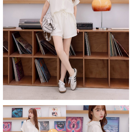
每筆NT$80，滿NT$1,500(含以上)免運費
易，需依本服務之必要範圍內提供個人資料，並將交易相關給付款項請求債
權轉讓予恩沛科技股份有限公司。
國家/地區配送
查看運費
２．關於個人資料處理事宜，請瀏覽以下網址：
https://aftee.tw/terms/#terms3
３．未成年的使用者請事先徵得法定代理人或監護人之同意方可使用
「AFTEE先享後付」，若未經同意申辦者引起之損失，本公司不負相關責
任。
４．使用「AFTEE先享後付」時，將依據個別帳號之用戶狀況，依本公司即
時審查核予不同之上限額度；若仍有額度不足之情形，本公司將視審查結果
請求用戶進行身份認證。
５．嚴禁一人註冊多個帳號或使用他人資訊註冊。若發現惡意使用之情形，
恩沛科技股份有限公司將有權停止該用戶之使用額度並採取法律行動。