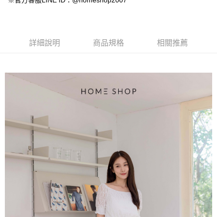
※官方客服LINE ID：@homeshop2007
【大哥付你分期使用說明】
AFTEE先享後付
1.本服務由台灣大哥大提供，台灣大哥大用戶可立即使用無須另外申請。
2.付款方式選擇「大哥付你分期」，訂單成立後會自動跳轉到大哥付的交易
相關說明
流程，驗證手機門號後，選擇欲分期的期數、繳款截止日，確認付款後即完
【關於「AFTEE先享後付」】
成交易。
ATM付款
AFTEE先享後付是「在收到商品之後才付款」的支付方式。 讓您購物簡單
詳細說明
商品規格
相關推薦
3.實際核准額度、可分期數及費用金額請依後續交易確認頁面所載為準。
便利好安心！
4.訂單成立30分鐘內，如未前往確認交易或遇審核未通過，訂單將自動取
１．簡單：不需註冊會員、不需綁卡、不需儲值。
運送方式
消。如遇「轉專審核」未通過狀況，表示未達大哥付你分期系統評分，恕無
２．便利：只要手機號碼，簡訊認證，即可結帳。
法說明評估內容。
３．安心：先確認商品／服務後，再付款。
付款後全家取貨
【繳款方式說明】
1.分期款項不併入電信帳單，「大哥付你分期」於每月結算日後寄送繳費提
免運費
【「AFTEE先享後付」結帳流程】
醒簡訊。
１．於結帳方式選擇「AFTEE先享後付」後，將跳轉至「AFTEE先享後付」
2.透過簡訊連結打開帳單後，可選擇「超商條碼／台灣大直營門市／銀行轉
付款後萊爾富取貨
結帳頁面，進行簡訊認證並確認金額後，即可完成結帳。
帳／街口支付／iPASS MONEY」等通路繳費。
２．訂單成立數日內，您將收到繳費通知簡訊。
免運費
３．收到繳費通知簡訊後14天內，點擊此簡訊中的連結，可透過四大超商／
【注意事項】
ATM／網路銀行／等多元方式進行付款，方視為交易完成。
付款後7-11取貨
1.本服務係由「台灣大哥大股份有限公司」（以下簡稱本公司）所提供，讓
※ 請注意：結帳手續完成當下不需立刻繳費，但若您需要取消訂單，請聯絡
用戶於交易時，得透過本服務購買商品或服務，並由商店將買賣／分期付款
免運費
購買商品的店家。未經商家同意取消之訂單仍視為有效，需透過AFTEE先享
買賣價金債權讓與本公司後，依約使用本公司帳單繳交帳款。
後付繳納相關費用。
2.基於同意付款使用「大哥付你分期」之契約關係目的，商店將以您的個人
一般商品宅配
※ 交易是否成功請以「AFTEE先享後付 」之結帳頁面顯示為準，若有關於
資料（包含姓名、電話或地址）提供予台灣大哥大進項蒐集、處理及利用，
是否繳費成功／繳費後需取消欲退款等相關疑問，請聯繫「AFTEE先享後付
免運費
由本公司與您本人進行分期帳單所需資料之確認、核對及更正。
客戶支援中心」
https://netprotections.freshdesk.com/support/home
3.完整用戶服務條款，請詳閱以下連結：
https://oppay.tw/userRule
付款後門市自取
【注意事項】
１．透過由恩沛科技股份有限公司提供之「AFTEE先享後付」服務完成之交