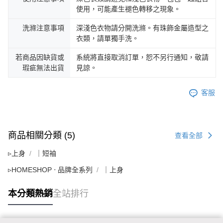
使用，可能產生褪色轉移之現象。
洗滌注意事項
深淺色衣物請分開洗滌。有珠飾金屬造型之
衣類，請單獨手洗。
若商品因缺貨或
系統將直接取消訂單，恕不另行通知，敬請
瑕疵無法出貨
見諒。
客服
商品相關分類 (5)
查看全部
▹上身
｜短袖
▹HOMESHOP ‧ 品牌全系列
｜上身
本分類熱銷
全站排行