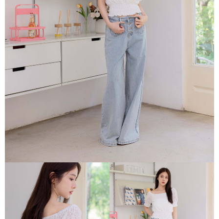
每筆NT$80，滿NT$1,500(含以上)免運費
易，需依本服務之必要範圍內提供個人資料，並將交易相關給付款項請求債
權轉讓予恩沛科技股份有限公司。
國家/地區配送
查看運費
２．關於個人資料處理事宜，請瀏覽以下網址：
https://aftee.tw/terms/#terms3
３．未成年的使用者請事先徵得法定代理人或監護人之同意方可使用
「AFTEE先享後付」，若未經同意申辦者引起之損失，本公司不負相關責
任。
４．使用「AFTEE先享後付」時，將依據個別帳號之用戶狀況，依本公司即
時審查核予不同之上限額度；若仍有額度不足之情形，本公司將視審查結果
請求用戶進行身份認證。
５．嚴禁一人註冊多個帳號或使用他人資訊註冊。若發現惡意使用之情形，
恩沛科技股份有限公司將有權停止該用戶之使用額度並採取法律行動。