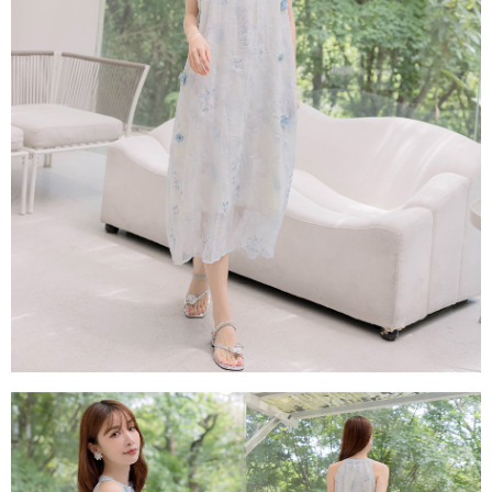
每筆NT$80，滿NT$1,500(含以上)免運費
易，需依本服務之必要範圍內提供個人資料，並將交易相關給付款項請求債
權轉讓予恩沛科技股份有限公司。
國家/地區配送
查看運費
２．關於個人資料處理事宜，請瀏覽以下網址：
https://aftee.tw/terms/#terms3
３．未成年的使用者請事先徵得法定代理人或監護人之同意方可使用
「AFTEE先享後付」，若未經同意申辦者引起之損失，本公司不負相關責
任。
４．使用「AFTEE先享後付」時，將依據個別帳號之用戶狀況，依本公司即
時審查核予不同之上限額度；若仍有額度不足之情形，本公司將視審查結果
請求用戶進行身份認證。
５．嚴禁一人註冊多個帳號或使用他人資訊註冊。若發現惡意使用之情形，
恩沛科技股份有限公司將有權停止該用戶之使用額度並採取法律行動。