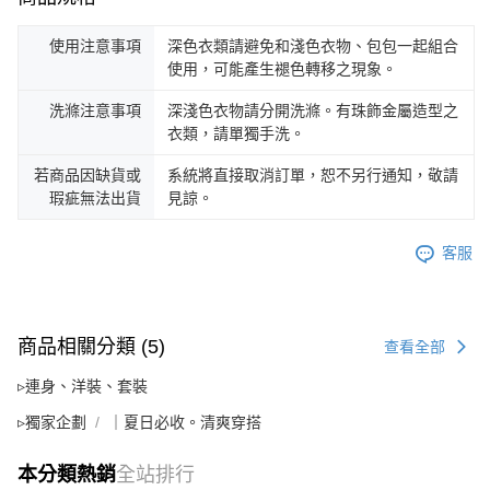
使用注意事項
深色衣類請避免和淺色衣物、包包一起組合
使用，可能產生褪色轉移之現象。
洗滌注意事項
深淺色衣物請分開洗滌。有珠飾金屬造型之
衣類，請單獨手洗。
若商品因缺貨或
系統將直接取消訂單，恕不另行通知，敬請
瑕疵無法出貨
見諒。
客服
商品相關分類 (5)
查看全部
▹連身、洋裝、套裝
▹獨家企劃
｜夏日必收。清爽穿搭
本分類熱銷
全站排行