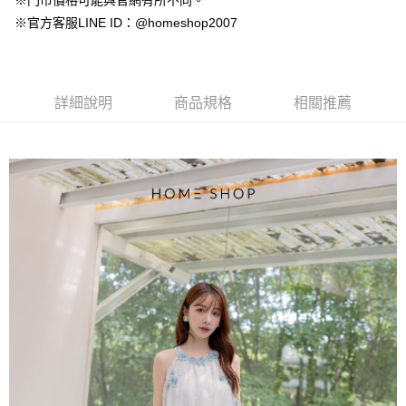
※門市價格可能與官網有所不同。
【大哥付你分期使用說明】
AFTEE先享後付
※官方客服LINE ID：@homeshop2007
1.本服務由台灣大哥大提供，台灣大哥大用戶可立即使用無須另外申請。
2.付款方式選擇「大哥付你分期」，訂單成立後會自動跳轉到大哥付的交易
相關說明
流程，驗證手機門號後，選擇欲分期的期數、繳款截止日，確認付款後即完
【關於「AFTEE先享後付」】
成交易。
ATM付款
AFTEE先享後付是「在收到商品之後才付款」的支付方式。 讓您購物簡單
3.實際核准額度、可分期數及費用金額請依後續交易確認頁面所載為準。
便利好安心！
詳細說明
商品規格
相關推薦
4.訂單成立30分鐘內，如未前往確認交易或遇審核未通過，訂單將自動取
１．簡單：不需註冊會員、不需綁卡、不需儲值。
運送方式
消。如遇「轉專審核」未通過狀況，表示未達大哥付你分期系統評分，恕無
２．便利：只要手機號碼，簡訊認證，即可結帳。
法說明評估內容。
３．安心：先確認商品／服務後，再付款。
付款後全家取貨
【繳款方式說明】
1.分期款項不併入電信帳單，「大哥付你分期」於每月結算日後寄送繳費提
免運費
【「AFTEE先享後付」結帳流程】
醒簡訊。
１．於結帳方式選擇「AFTEE先享後付」後，將跳轉至「AFTEE先享後付」
2.透過簡訊連結打開帳單後，可選擇「超商條碼／台灣大直營門市／銀行轉
付款後萊爾富取貨
結帳頁面，進行簡訊認證並確認金額後，即可完成結帳。
帳／街口支付／iPASS MONEY」等通路繳費。
２．訂單成立數日內，您將收到繳費通知簡訊。
免運費
３．收到繳費通知簡訊後14天內，點擊此簡訊中的連結，可透過四大超商／
【注意事項】
ATM／網路銀行／等多元方式進行付款，方視為交易完成。
付款後7-11取貨
1.本服務係由「台灣大哥大股份有限公司」（以下簡稱本公司）所提供，讓
※ 請注意：結帳手續完成當下不需立刻繳費，但若您需要取消訂單，請聯絡
用戶於交易時，得透過本服務購買商品或服務，並由商店將買賣／分期付款
免運費
購買商品的店家。未經商家同意取消之訂單仍視為有效，需透過AFTEE先享
買賣價金債權讓與本公司後，依約使用本公司帳單繳交帳款。
後付繳納相關費用。
2.基於同意付款使用「大哥付你分期」之契約關係目的，商店將以您的個人
一般商品宅配
※ 交易是否成功請以「AFTEE先享後付 」之結帳頁面顯示為準，若有關於
資料（包含姓名、電話或地址）提供予台灣大哥大進項蒐集、處理及利用，
是否繳費成功／繳費後需取消欲退款等相關疑問，請聯繫「AFTEE先享後付
免運費
由本公司與您本人進行分期帳單所需資料之確認、核對及更正。
客戶支援中心」
https://netprotections.freshdesk.com/support/home
3.完整用戶服務條款，請詳閱以下連結：
https://oppay.tw/userRule
付款後門市自取
【注意事項】
１．透過由恩沛科技股份有限公司提供之「AFTEE先享後付」服務完成之交