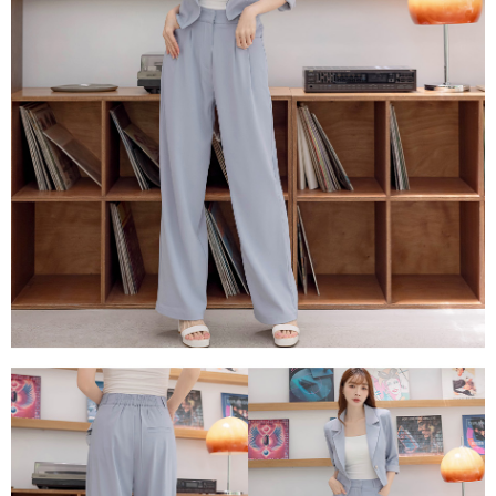
每筆NT$80，滿NT$1,500(含以上)免運費
易，需依本服務之必要範圍內提供個人資料，並將交易相關給付款項請求債
權轉讓予恩沛科技股份有限公司。
國家/地區配送
查看運費
２．關於個人資料處理事宜，請瀏覽以下網址：
https://aftee.tw/terms/#terms3
３．未成年的使用者請事先徵得法定代理人或監護人之同意方可使用
「AFTEE先享後付」，若未經同意申辦者引起之損失，本公司不負相關責
任。
４．使用「AFTEE先享後付」時，將依據個別帳號之用戶狀況，依本公司即
時審查核予不同之上限額度；若仍有額度不足之情形，本公司將視審查結果
請求用戶進行身份認證。
５．嚴禁一人註冊多個帳號或使用他人資訊註冊。若發現惡意使用之情形，
恩沛科技股份有限公司將有權停止該用戶之使用額度並採取法律行動。