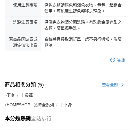
使用注意事項
深色衣類請避免和淺色衣物、包包一起組合
使用，可能產生褪色轉移之現象。
洗滌注意事項
深淺色衣物請分開洗滌。有珠飾金屬造型之
衣類，請單獨手洗。
若商品因缺貨或
系統將直接取消訂單，恕不另行通知，敬請
瑕疵無法出貨
見諒。
客服
商品相關分類 (5)
查看全部
▹下身
｜長褲
▹HOMESHOP ‧ 品牌全系列
｜下身
本分類熱銷
全站排行