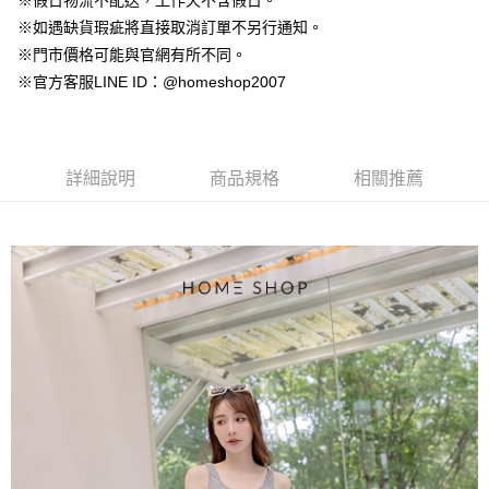
※假日物流不配送，工作天不含假日。
【大哥付你分期使用說明】
AFTEE先享後付
※如遇缺貨瑕疵將直接取消訂單不另行通知。
1.本服務由台灣大哥大提供，台灣大哥大用戶可立即使用無須另外申請。
2.付款方式選擇「大哥付你分期」，訂單成立後會自動跳轉到大哥付的交易
相關說明
※門市價格可能與官網有所不同。
流程，驗證手機門號後，選擇欲分期的期數、繳款截止日，確認付款後即完
【關於「AFTEE先享後付」】
※官方客服LINE ID：@homeshop2007
成交易。
ATM付款
AFTEE先享後付是「在收到商品之後才付款」的支付方式。 讓您購物簡單
3.實際核准額度、可分期數及費用金額請依後續交易確認頁面所載為準。
便利好安心！
4.訂單成立30分鐘內，如未前往確認交易或遇審核未通過，訂單將自動取
１．簡單：不需註冊會員、不需綁卡、不需儲值。
運送方式
消。如遇「轉專審核」未通過狀況，表示未達大哥付你分期系統評分，恕無
２．便利：只要手機號碼，簡訊認證，即可結帳。
法說明評估內容。
３．安心：先確認商品／服務後，再付款。
詳細說明
商品規格
相關推薦
付款後全家取貨
【繳款方式說明】
1.分期款項不併入電信帳單，「大哥付你分期」於每月結算日後寄送繳費提
免運費
【「AFTEE先享後付」結帳流程】
醒簡訊。
１．於結帳方式選擇「AFTEE先享後付」後，將跳轉至「AFTEE先享後付」
2.透過簡訊連結打開帳單後，可選擇「超商條碼／台灣大直營門市／銀行轉
付款後萊爾富取貨
結帳頁面，進行簡訊認證並確認金額後，即可完成結帳。
帳／街口支付／iPASS MONEY」等通路繳費。
２．訂單成立數日內，您將收到繳費通知簡訊。
免運費
３．收到繳費通知簡訊後14天內，點擊此簡訊中的連結，可透過四大超商／
【注意事項】
ATM／網路銀行／等多元方式進行付款，方視為交易完成。
付款後7-11取貨
1.本服務係由「台灣大哥大股份有限公司」（以下簡稱本公司）所提供，讓
※ 請注意：結帳手續完成當下不需立刻繳費，但若您需要取消訂單，請聯絡
用戶於交易時，得透過本服務購買商品或服務，並由商店將買賣／分期付款
免運費
購買商品的店家。未經商家同意取消之訂單仍視為有效，需透過AFTEE先享
買賣價金債權讓與本公司後，依約使用本公司帳單繳交帳款。
後付繳納相關費用。
2.基於同意付款使用「大哥付你分期」之契約關係目的，商店將以您的個人
一般商品宅配
※ 交易是否成功請以「AFTEE先享後付 」之結帳頁面顯示為準，若有關於
資料（包含姓名、電話或地址）提供予台灣大哥大進項蒐集、處理及利用，
是否繳費成功／繳費後需取消欲退款等相關疑問，請聯繫「AFTEE先享後付
免運費
由本公司與您本人進行分期帳單所需資料之確認、核對及更正。
客戶支援中心」
https://netprotections.freshdesk.com/support/home
3.完整用戶服務條款，請詳閱以下連結：
https://oppay.tw/userRule
付款後門市自取
【注意事項】
１．透過由恩沛科技股份有限公司提供之「AFTEE先享後付」服務完成之交