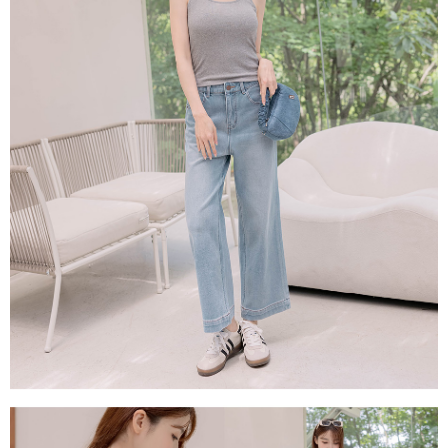
每筆NT$80，滿NT$1,500(含以上)免運費
易，需依本服務之必要範圍內提供個人資料，並將交易相關給付款項請求債
權轉讓予恩沛科技股份有限公司。
國家/地區配送
查看運費
２．關於個人資料處理事宜，請瀏覽以下網址：
https://aftee.tw/terms/#terms3
３．未成年的使用者請事先徵得法定代理人或監護人之同意方可使用
「AFTEE先享後付」，若未經同意申辦者引起之損失，本公司不負相關責
任。
４．使用「AFTEE先享後付」時，將依據個別帳號之用戶狀況，依本公司即
時審查核予不同之上限額度；若仍有額度不足之情形，本公司將視審查結果
請求用戶進行身份認證。
５．嚴禁一人註冊多個帳號或使用他人資訊註冊。若發現惡意使用之情形，
恩沛科技股份有限公司將有權停止該用戶之使用額度並採取法律行動。