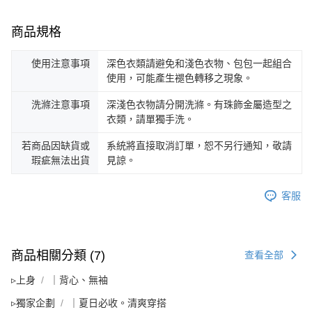
商品規格
使用注意事項
深色衣類請避免和淺色衣物、包包一起組合
使用，可能產生褪色轉移之現象。
洗滌注意事項
深淺色衣物請分開洗滌。有珠飾金屬造型之
衣類，請單獨手洗。
若商品因缺貨或
系統將直接取消訂單，恕不另行通知，敬請
瑕疵無法出貨
見諒。
客服
商品相關分類 (7)
查看全部
▹上身
｜背心、無袖
▹獨家企劃
｜夏日必收。清爽穿搭