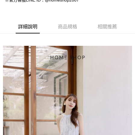
※官方客服LINE ID：@homeshop2007
【大哥付你分期使用說明】
AFTEE先享後付
1.本服務由台灣大哥大提供，台灣大哥大用戶可立即使用無須另外申請。
2.付款方式選擇「大哥付你分期」，訂單成立後會自動跳轉到大哥付的交易
相關說明
流程，驗證手機門號後，選擇欲分期的期數、繳款截止日，確認付款後即完
【關於「AFTEE先享後付」】
成交易。
ATM付款
AFTEE先享後付是「在收到商品之後才付款」的支付方式。 讓您購物簡單
詳細說明
商品規格
相關推薦
3.實際核准額度、可分期數及費用金額請依後續交易確認頁面所載為準。
便利好安心！
4.訂單成立30分鐘內，如未前往確認交易或遇審核未通過，訂單將自動取
１．簡單：不需註冊會員、不需綁卡、不需儲值。
運送方式
消。如遇「轉專審核」未通過狀況，表示未達大哥付你分期系統評分，恕無
２．便利：只要手機號碼，簡訊認證，即可結帳。
法說明評估內容。
３．安心：先確認商品／服務後，再付款。
付款後全家取貨
【繳款方式說明】
1.分期款項不併入電信帳單，「大哥付你分期」於每月結算日後寄送繳費提
免運費
【「AFTEE先享後付」結帳流程】
醒簡訊。
１．於結帳方式選擇「AFTEE先享後付」後，將跳轉至「AFTEE先享後付」
2.透過簡訊連結打開帳單後，可選擇「超商條碼／台灣大直營門市／銀行轉
付款後萊爾富取貨
結帳頁面，進行簡訊認證並確認金額後，即可完成結帳。
帳／街口支付／iPASS MONEY」等通路繳費。
２．訂單成立數日內，您將收到繳費通知簡訊。
免運費
３．收到繳費通知簡訊後14天內，點擊此簡訊中的連結，可透過四大超商／
【注意事項】
ATM／網路銀行／等多元方式進行付款，方視為交易完成。
付款後7-11取貨
1.本服務係由「台灣大哥大股份有限公司」（以下簡稱本公司）所提供，讓
※ 請注意：結帳手續完成當下不需立刻繳費，但若您需要取消訂單，請聯絡
用戶於交易時，得透過本服務購買商品或服務，並由商店將買賣／分期付款
免運費
購買商品的店家。未經商家同意取消之訂單仍視為有效，需透過AFTEE先享
買賣價金債權讓與本公司後，依約使用本公司帳單繳交帳款。
後付繳納相關費用。
2.基於同意付款使用「大哥付你分期」之契約關係目的，商店將以您的個人
一般商品宅配
※ 交易是否成功請以「AFTEE先享後付 」之結帳頁面顯示為準，若有關於
資料（包含姓名、電話或地址）提供予台灣大哥大進項蒐集、處理及利用，
是否繳費成功／繳費後需取消欲退款等相關疑問，請聯繫「AFTEE先享後付
免運費
由本公司與您本人進行分期帳單所需資料之確認、核對及更正。
客戶支援中心」
https://netprotections.freshdesk.com/support/home
3.完整用戶服務條款，請詳閱以下連結：
https://oppay.tw/userRule
付款後門市自取
【注意事項】
１．透過由恩沛科技股份有限公司提供之「AFTEE先享後付」服務完成之交