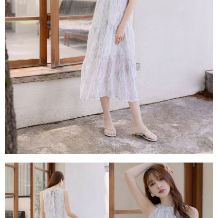
每筆NT$80，滿NT$1,500(含以上)免運費
易，需依本服務之必要範圍內提供個人資料，並將交易相關給付款項請求債
權轉讓予恩沛科技股份有限公司。
國家/地區配送
查看運費
２．關於個人資料處理事宜，請瀏覽以下網址：
https://aftee.tw/terms/#terms3
３．未成年的使用者請事先徵得法定代理人或監護人之同意方可使用
「AFTEE先享後付」，若未經同意申辦者引起之損失，本公司不負相關責
任。
４．使用「AFTEE先享後付」時，將依據個別帳號之用戶狀況，依本公司即
時審查核予不同之上限額度；若仍有額度不足之情形，本公司將視審查結果
請求用戶進行身份認證。
５．嚴禁一人註冊多個帳號或使用他人資訊註冊。若發現惡意使用之情形，
恩沛科技股份有限公司將有權停止該用戶之使用額度並採取法律行動。