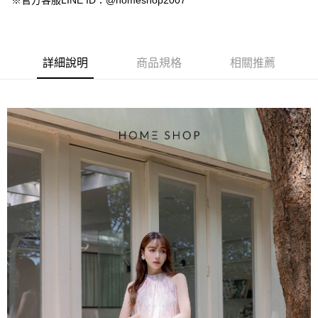
※官方客服LINE ID：@homeshop2007
【大哥付你分期使用說明】
AFTEE先享後付
1.本服務由台灣大哥大提供，台灣大哥大用戶可立即使用無須另外申請。
2.付款方式選擇「大哥付你分期」，訂單成立後會自動跳轉到大哥付的交易
相關說明
流程，驗證手機門號後，選擇欲分期的期數、繳款截止日，確認付款後即完
【關於「AFTEE先享後付」】
成交易。
ATM付款
AFTEE先享後付是「在收到商品之後才付款」的支付方式。 讓您購物簡單
詳細說明
商品規格
相關推薦
3.實際核准額度、可分期數及費用金額請依後續交易確認頁面所載為準。
便利好安心！
4.訂單成立30分鐘內，如未前往確認交易或遇審核未通過，訂單將自動取
１．簡單：不需註冊會員、不需綁卡、不需儲值。
運送方式
消。如遇「轉專審核」未通過狀況，表示未達大哥付你分期系統評分，恕無
２．便利：只要手機號碼，簡訊認證，即可結帳。
法說明評估內容。
３．安心：先確認商品／服務後，再付款。
付款後全家取貨
【繳款方式說明】
1.分期款項不併入電信帳單，「大哥付你分期」於每月結算日後寄送繳費提
免運費
【「AFTEE先享後付」結帳流程】
醒簡訊。
１．於結帳方式選擇「AFTEE先享後付」後，將跳轉至「AFTEE先享後付」
2.透過簡訊連結打開帳單後，可選擇「超商條碼／台灣大直營門市／銀行轉
付款後萊爾富取貨
結帳頁面，進行簡訊認證並確認金額後，即可完成結帳。
帳／街口支付／iPASS MONEY」等通路繳費。
２．訂單成立數日內，您將收到繳費通知簡訊。
免運費
３．收到繳費通知簡訊後14天內，點擊此簡訊中的連結，可透過四大超商／
【注意事項】
ATM／網路銀行／等多元方式進行付款，方視為交易完成。
付款後7-11取貨
1.本服務係由「台灣大哥大股份有限公司」（以下簡稱本公司）所提供，讓
※ 請注意：結帳手續完成當下不需立刻繳費，但若您需要取消訂單，請聯絡
用戶於交易時，得透過本服務購買商品或服務，並由商店將買賣／分期付款
免運費
購買商品的店家。未經商家同意取消之訂單仍視為有效，需透過AFTEE先享
買賣價金債權讓與本公司後，依約使用本公司帳單繳交帳款。
後付繳納相關費用。
2.基於同意付款使用「大哥付你分期」之契約關係目的，商店將以您的個人
一般商品宅配
※ 交易是否成功請以「AFTEE先享後付 」之結帳頁面顯示為準，若有關於
資料（包含姓名、電話或地址）提供予台灣大哥大進項蒐集、處理及利用，
是否繳費成功／繳費後需取消欲退款等相關疑問，請聯繫「AFTEE先享後付
免運費
由本公司與您本人進行分期帳單所需資料之確認、核對及更正。
客戶支援中心」
https://netprotections.freshdesk.com/support/home
3.完整用戶服務條款，請詳閱以下連結：
https://oppay.tw/userRule
付款後門市自取
【注意事項】
１．透過由恩沛科技股份有限公司提供之「AFTEE先享後付」服務完成之交