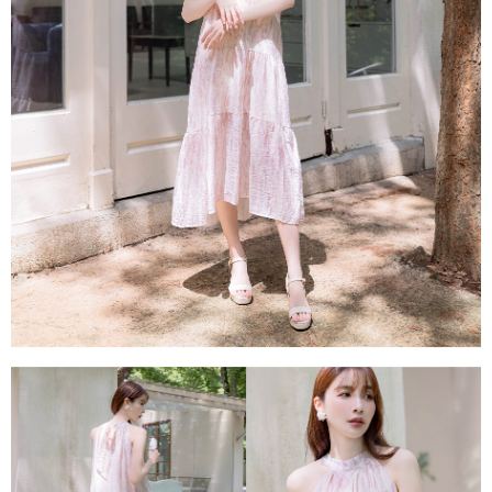
每筆NT$80，滿NT$1,500(含以上)免運費
易，需依本服務之必要範圍內提供個人資料，並將交易相關給付款項請求債
權轉讓予恩沛科技股份有限公司。
國家/地區配送
查看運費
２．關於個人資料處理事宜，請瀏覽以下網址：
https://aftee.tw/terms/#terms3
３．未成年的使用者請事先徵得法定代理人或監護人之同意方可使用
「AFTEE先享後付」，若未經同意申辦者引起之損失，本公司不負相關責
任。
４．使用「AFTEE先享後付」時，將依據個別帳號之用戶狀況，依本公司即
時審查核予不同之上限額度；若仍有額度不足之情形，本公司將視審查結果
請求用戶進行身份認證。
５．嚴禁一人註冊多個帳號或使用他人資訊註冊。若發現惡意使用之情形，
恩沛科技股份有限公司將有權停止該用戶之使用額度並採取法律行動。