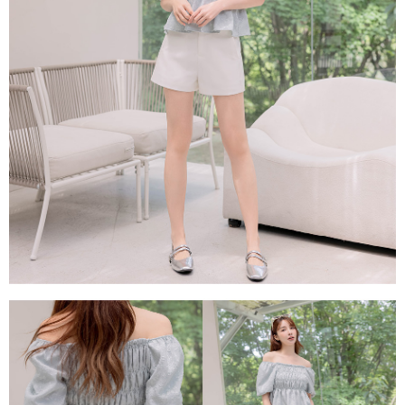
每筆NT$80，滿NT$1,500(含以上)免運費
易，需依本服務之必要範圍內提供個人資料，並將交易相關給付款項請求債
權轉讓予恩沛科技股份有限公司。
國家/地區配送
查看運費
２．關於個人資料處理事宜，請瀏覽以下網址：
https://aftee.tw/terms/#terms3
３．未成年的使用者請事先徵得法定代理人或監護人之同意方可使用
「AFTEE先享後付」，若未經同意申辦者引起之損失，本公司不負相關責
任。
４．使用「AFTEE先享後付」時，將依據個別帳號之用戶狀況，依本公司即
時審查核予不同之上限額度；若仍有額度不足之情形，本公司將視審查結果
請求用戶進行身份認證。
５．嚴禁一人註冊多個帳號或使用他人資訊註冊。若發現惡意使用之情形，
恩沛科技股份有限公司將有權停止該用戶之使用額度並採取法律行動。