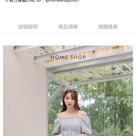
※官方客服LINE ID：@homeshop2007
【大哥付你分期使用說明】
AFTEE先享後付
1.本服務由台灣大哥大提供，台灣大哥大用戶可立即使用無須另外申請。
2.付款方式選擇「大哥付你分期」，訂單成立後會自動跳轉到大哥付的交易
相關說明
流程，驗證手機門號後，選擇欲分期的期數、繳款截止日，確認付款後即完
【關於「AFTEE先享後付」】
成交易。
ATM付款
AFTEE先享後付是「在收到商品之後才付款」的支付方式。 讓您購物簡單
詳細說明
商品規格
相關推薦
3.實際核准額度、可分期數及費用金額請依後續交易確認頁面所載為準。
便利好安心！
4.訂單成立30分鐘內，如未前往確認交易或遇審核未通過，訂單將自動取
１．簡單：不需註冊會員、不需綁卡、不需儲值。
運送方式
消。如遇「轉專審核」未通過狀況，表示未達大哥付你分期系統評分，恕無
２．便利：只要手機號碼，簡訊認證，即可結帳。
法說明評估內容。
３．安心：先確認商品／服務後，再付款。
付款後全家取貨
【繳款方式說明】
1.分期款項不併入電信帳單，「大哥付你分期」於每月結算日後寄送繳費提
免運費
【「AFTEE先享後付」結帳流程】
醒簡訊。
１．於結帳方式選擇「AFTEE先享後付」後，將跳轉至「AFTEE先享後付」
2.透過簡訊連結打開帳單後，可選擇「超商條碼／台灣大直營門市／銀行轉
付款後萊爾富取貨
結帳頁面，進行簡訊認證並確認金額後，即可完成結帳。
帳／街口支付／iPASS MONEY」等通路繳費。
２．訂單成立數日內，您將收到繳費通知簡訊。
免運費
３．收到繳費通知簡訊後14天內，點擊此簡訊中的連結，可透過四大超商／
【注意事項】
ATM／網路銀行／等多元方式進行付款，方視為交易完成。
付款後7-11取貨
1.本服務係由「台灣大哥大股份有限公司」（以下簡稱本公司）所提供，讓
※ 請注意：結帳手續完成當下不需立刻繳費，但若您需要取消訂單，請聯絡
用戶於交易時，得透過本服務購買商品或服務，並由商店將買賣／分期付款
免運費
購買商品的店家。未經商家同意取消之訂單仍視為有效，需透過AFTEE先享
買賣價金債權讓與本公司後，依約使用本公司帳單繳交帳款。
後付繳納相關費用。
2.基於同意付款使用「大哥付你分期」之契約關係目的，商店將以您的個人
一般商品宅配
※ 交易是否成功請以「AFTEE先享後付 」之結帳頁面顯示為準，若有關於
資料（包含姓名、電話或地址）提供予台灣大哥大進項蒐集、處理及利用，
是否繳費成功／繳費後需取消欲退款等相關疑問，請聯繫「AFTEE先享後付
免運費
由本公司與您本人進行分期帳單所需資料之確認、核對及更正。
客戶支援中心」
https://netprotections.freshdesk.com/support/home
3.完整用戶服務條款，請詳閱以下連結：
https://oppay.tw/userRule
付款後門市自取
【注意事項】
１．透過由恩沛科技股份有限公司提供之「AFTEE先享後付」服務完成之交