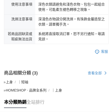
使用注意事項
深色衣類請避免和淺色衣物、包包一起組合
使用，可能產生褪色轉移之現象。
洗滌注意事項
深淺色衣物請分開洗滌。有珠飾金屬造型之
衣類，請單獨手洗。
若商品因缺貨或
系統將直接取消訂單，恕不另行通知，敬請
瑕疵無法出貨
見諒。
客服
商品相關分類 (3)
查看全部
▹上身
｜短袖
▹HOMESHOP ‧ 品牌全系列
｜上身
本分類熱銷
全站排行