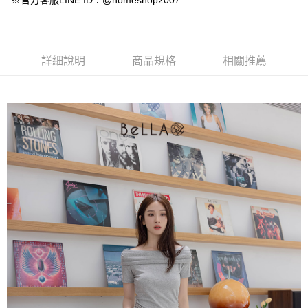
※官方客服LINE ID：@homeshop2007
【大哥付你分期使用說明】
AFTEE先享後付
1.本服務由台灣大哥大提供，台灣大哥大用戶可立即使用無須另外申請。
2.付款方式選擇「大哥付你分期」，訂單成立後會自動跳轉到大哥付的交易
相關說明
流程，驗證手機門號後，選擇欲分期的期數、繳款截止日，確認付款後即完
【關於「AFTEE先享後付」】
成交易。
ATM付款
AFTEE先享後付是「在收到商品之後才付款」的支付方式。 讓您購物簡單
詳細說明
商品規格
相關推薦
3.實際核准額度、可分期數及費用金額請依後續交易確認頁面所載為準。
便利好安心！
4.訂單成立30分鐘內，如未前往確認交易或遇審核未通過，訂單將自動取
１．簡單：不需註冊會員、不需綁卡、不需儲值。
運送方式
消。如遇「轉專審核」未通過狀況，表示未達大哥付你分期系統評分，恕無
２．便利：只要手機號碼，簡訊認證，即可結帳。
法說明評估內容。
３．安心：先確認商品／服務後，再付款。
付款後全家取貨
【繳款方式說明】
1.分期款項不併入電信帳單，「大哥付你分期」於每月結算日後寄送繳費提
免運費
【「AFTEE先享後付」結帳流程】
醒簡訊。
１．於結帳方式選擇「AFTEE先享後付」後，將跳轉至「AFTEE先享後付」
2.透過簡訊連結打開帳單後，可選擇「超商條碼／台灣大直營門市／銀行轉
付款後萊爾富取貨
結帳頁面，進行簡訊認證並確認金額後，即可完成結帳。
帳／街口支付／iPASS MONEY」等通路繳費。
２．訂單成立數日內，您將收到繳費通知簡訊。
免運費
３．收到繳費通知簡訊後14天內，點擊此簡訊中的連結，可透過四大超商／
【注意事項】
ATM／網路銀行／等多元方式進行付款，方視為交易完成。
付款後7-11取貨
1.本服務係由「台灣大哥大股份有限公司」（以下簡稱本公司）所提供，讓
※ 請注意：結帳手續完成當下不需立刻繳費，但若您需要取消訂單，請聯絡
用戶於交易時，得透過本服務購買商品或服務，並由商店將買賣／分期付款
免運費
購買商品的店家。未經商家同意取消之訂單仍視為有效，需透過AFTEE先享
買賣價金債權讓與本公司後，依約使用本公司帳單繳交帳款。
後付繳納相關費用。
2.基於同意付款使用「大哥付你分期」之契約關係目的，商店將以您的個人
一般商品宅配
※ 交易是否成功請以「AFTEE先享後付 」之結帳頁面顯示為準，若有關於
資料（包含姓名、電話或地址）提供予台灣大哥大進項蒐集、處理及利用，
是否繳費成功／繳費後需取消欲退款等相關疑問，請聯繫「AFTEE先享後付
免運費
由本公司與您本人進行分期帳單所需資料之確認、核對及更正。
客戶支援中心」
https://netprotections.freshdesk.com/support/home
3.完整用戶服務條款，請詳閱以下連結：
https://oppay.tw/userRule
付款後門市自取
【注意事項】
１．透過由恩沛科技股份有限公司提供之「AFTEE先享後付」服務完成之交