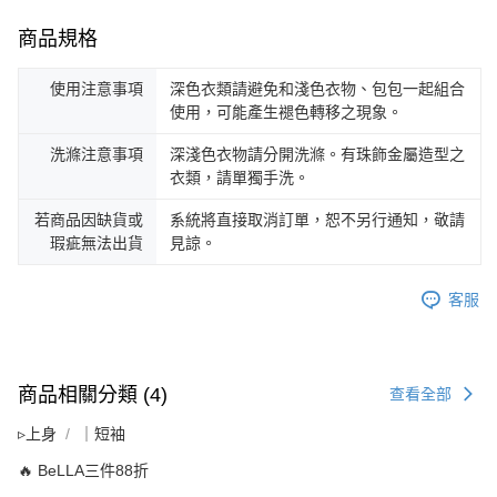
商品規格
使用注意事項
深色衣類請避免和淺色衣物、包包一起組合
使用，可能產生褪色轉移之現象。
洗滌注意事項
深淺色衣物請分開洗滌。有珠飾金屬造型之
衣類，請單獨手洗。
若商品因缺貨或
系統將直接取消訂單，恕不另行通知，敬請
瑕疵無法出貨
見諒。
客服
商品相關分類 (4)
查看全部
▹上身
｜短袖
🔥 BeLLA三件88折