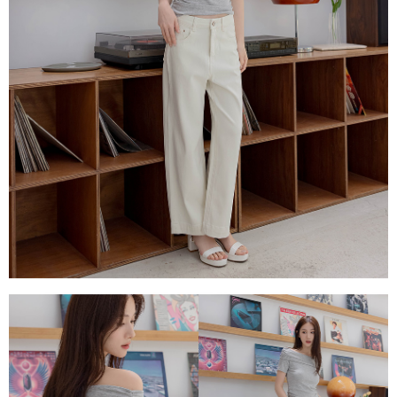
每筆NT$80，滿NT$1,500(含以上)免運費
易，需依本服務之必要範圍內提供個人資料，並將交易相關給付款項請求債
權轉讓予恩沛科技股份有限公司。
國家/地區配送
查看運費
２．關於個人資料處理事宜，請瀏覽以下網址：
https://aftee.tw/terms/#terms3
３．未成年的使用者請事先徵得法定代理人或監護人之同意方可使用
「AFTEE先享後付」，若未經同意申辦者引起之損失，本公司不負相關責
任。
４．使用「AFTEE先享後付」時，將依據個別帳號之用戶狀況，依本公司即
時審查核予不同之上限額度；若仍有額度不足之情形，本公司將視審查結果
請求用戶進行身份認證。
５．嚴禁一人註冊多個帳號或使用他人資訊註冊。若發現惡意使用之情形，
恩沛科技股份有限公司將有權停止該用戶之使用額度並採取法律行動。