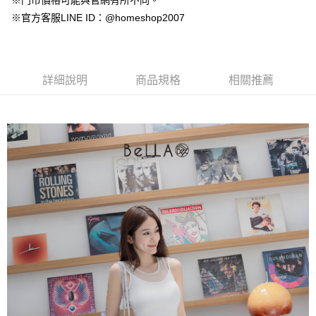
※門市價格可能與官網有所不同。
【大哥付你分期使用說明】
AFTEE先享後付
※官方客服LINE ID：@homeshop2007
1.本服務由台灣大哥大提供，台灣大哥大用戶可立即使用無須另外申請。
2.付款方式選擇「大哥付你分期」，訂單成立後會自動跳轉到大哥付的交易
相關說明
流程，驗證手機門號後，選擇欲分期的期數、繳款截止日，確認付款後即完
【關於「AFTEE先享後付」】
成交易。
ATM付款
AFTEE先享後付是「在收到商品之後才付款」的支付方式。 讓您購物簡單
3.實際核准額度、可分期數及費用金額請依後續交易確認頁面所載為準。
便利好安心！
詳細說明
商品規格
相關推薦
4.訂單成立30分鐘內，如未前往確認交易或遇審核未通過，訂單將自動取
１．簡單：不需註冊會員、不需綁卡、不需儲值。
運送方式
消。如遇「轉專審核」未通過狀況，表示未達大哥付你分期系統評分，恕無
２．便利：只要手機號碼，簡訊認證，即可結帳。
法說明評估內容。
３．安心：先確認商品／服務後，再付款。
付款後全家取貨
【繳款方式說明】
1.分期款項不併入電信帳單，「大哥付你分期」於每月結算日後寄送繳費提
免運費
【「AFTEE先享後付」結帳流程】
醒簡訊。
１．於結帳方式選擇「AFTEE先享後付」後，將跳轉至「AFTEE先享後付」
2.透過簡訊連結打開帳單後，可選擇「超商條碼／台灣大直營門市／銀行轉
付款後萊爾富取貨
結帳頁面，進行簡訊認證並確認金額後，即可完成結帳。
帳／街口支付／iPASS MONEY」等通路繳費。
２．訂單成立數日內，您將收到繳費通知簡訊。
免運費
３．收到繳費通知簡訊後14天內，點擊此簡訊中的連結，可透過四大超商／
【注意事項】
ATM／網路銀行／等多元方式進行付款，方視為交易完成。
付款後7-11取貨
1.本服務係由「台灣大哥大股份有限公司」（以下簡稱本公司）所提供，讓
※ 請注意：結帳手續完成當下不需立刻繳費，但若您需要取消訂單，請聯絡
用戶於交易時，得透過本服務購買商品或服務，並由商店將買賣／分期付款
免運費
購買商品的店家。未經商家同意取消之訂單仍視為有效，需透過AFTEE先享
買賣價金債權讓與本公司後，依約使用本公司帳單繳交帳款。
後付繳納相關費用。
2.基於同意付款使用「大哥付你分期」之契約關係目的，商店將以您的個人
一般商品宅配
※ 交易是否成功請以「AFTEE先享後付 」之結帳頁面顯示為準，若有關於
資料（包含姓名、電話或地址）提供予台灣大哥大進項蒐集、處理及利用，
是否繳費成功／繳費後需取消欲退款等相關疑問，請聯繫「AFTEE先享後付
免運費
由本公司與您本人進行分期帳單所需資料之確認、核對及更正。
客戶支援中心」
https://netprotections.freshdesk.com/support/home
3.完整用戶服務條款，請詳閱以下連結：
https://oppay.tw/userRule
付款後門市自取
【注意事項】
１．透過由恩沛科技股份有限公司提供之「AFTEE先享後付」服務完成之交