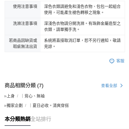
使用注意事項
深色衣類請避免和淺色衣物、包包一起組合
使用，可能產生褪色轉移之現象。
洗滌注意事項
深淺色衣物請分開洗滌。有珠飾金屬造型之
衣類，請單獨手洗。
若商品因缺貨或
系統將直接取消訂單，恕不另行通知，敬請
瑕疵無法出貨
見諒。
客服
商品相關分類 (7)
查看全部
▹上身
｜背心、無袖
▹獨家企劃
｜夏日必收。清爽穿搭
本分類熱銷
全站排行