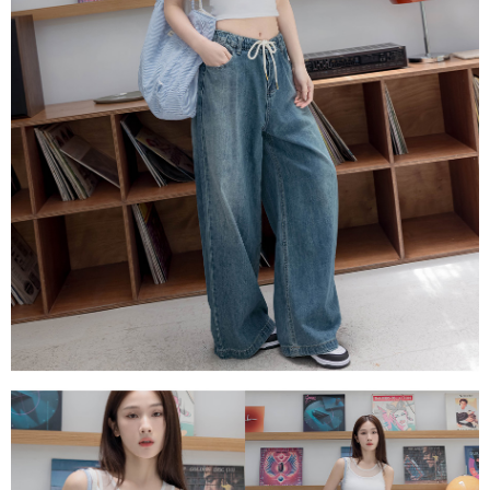
每筆NT$80，滿NT$1,500(含以上)免運費
易，需依本服務之必要範圍內提供個人資料，並將交易相關給付款項請求債
權轉讓予恩沛科技股份有限公司。
國家/地區配送
查看運費
２．關於個人資料處理事宜，請瀏覽以下網址：
https://aftee.tw/terms/#terms3
３．未成年的使用者請事先徵得法定代理人或監護人之同意方可使用
「AFTEE先享後付」，若未經同意申辦者引起之損失，本公司不負相關責
任。
４．使用「AFTEE先享後付」時，將依據個別帳號之用戶狀況，依本公司即
時審查核予不同之上限額度；若仍有額度不足之情形，本公司將視審查結果
請求用戶進行身份認證。
５．嚴禁一人註冊多個帳號或使用他人資訊註冊。若發現惡意使用之情形，
恩沛科技股份有限公司將有權停止該用戶之使用額度並採取法律行動。