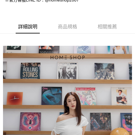
※官方客服LINE ID：@homeshop2007
【大哥付你分期使用說明】
AFTEE先享後付
1.本服務由台灣大哥大提供，台灣大哥大用戶可立即使用無須另外申請。
2.付款方式選擇「大哥付你分期」，訂單成立後會自動跳轉到大哥付的交易
相關說明
流程，驗證手機門號後，選擇欲分期的期數、繳款截止日，確認付款後即完
【關於「AFTEE先享後付」】
成交易。
ATM付款
AFTEE先享後付是「在收到商品之後才付款」的支付方式。 讓您購物簡單
詳細說明
商品規格
相關推薦
3.實際核准額度、可分期數及費用金額請依後續交易確認頁面所載為準。
便利好安心！
4.訂單成立30分鐘內，如未前往確認交易或遇審核未通過，訂單將自動取
１．簡單：不需註冊會員、不需綁卡、不需儲值。
運送方式
消。如遇「轉專審核」未通過狀況，表示未達大哥付你分期系統評分，恕無
２．便利：只要手機號碼，簡訊認證，即可結帳。
法說明評估內容。
３．安心：先確認商品／服務後，再付款。
付款後全家取貨
【繳款方式說明】
1.分期款項不併入電信帳單，「大哥付你分期」於每月結算日後寄送繳費提
免運費
【「AFTEE先享後付」結帳流程】
醒簡訊。
１．於結帳方式選擇「AFTEE先享後付」後，將跳轉至「AFTEE先享後付」
2.透過簡訊連結打開帳單後，可選擇「超商條碼／台灣大直營門市／銀行轉
付款後萊爾富取貨
結帳頁面，進行簡訊認證並確認金額後，即可完成結帳。
帳／街口支付／iPASS MONEY」等通路繳費。
２．訂單成立數日內，您將收到繳費通知簡訊。
免運費
３．收到繳費通知簡訊後14天內，點擊此簡訊中的連結，可透過四大超商／
【注意事項】
ATM／網路銀行／等多元方式進行付款，方視為交易完成。
付款後7-11取貨
1.本服務係由「台灣大哥大股份有限公司」（以下簡稱本公司）所提供，讓
※ 請注意：結帳手續完成當下不需立刻繳費，但若您需要取消訂單，請聯絡
用戶於交易時，得透過本服務購買商品或服務，並由商店將買賣／分期付款
免運費
購買商品的店家。未經商家同意取消之訂單仍視為有效，需透過AFTEE先享
買賣價金債權讓與本公司後，依約使用本公司帳單繳交帳款。
後付繳納相關費用。
2.基於同意付款使用「大哥付你分期」之契約關係目的，商店將以您的個人
一般商品宅配
※ 交易是否成功請以「AFTEE先享後付 」之結帳頁面顯示為準，若有關於
資料（包含姓名、電話或地址）提供予台灣大哥大進項蒐集、處理及利用，
是否繳費成功／繳費後需取消欲退款等相關疑問，請聯繫「AFTEE先享後付
免運費
由本公司與您本人進行分期帳單所需資料之確認、核對及更正。
客戶支援中心」
https://netprotections.freshdesk.com/support/home
3.完整用戶服務條款，請詳閱以下連結：
https://oppay.tw/userRule
付款後門市自取
【注意事項】
１．透過由恩沛科技股份有限公司提供之「AFTEE先享後付」服務完成之交