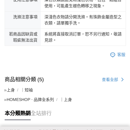
使用，可能產生褪色轉移之現象。
洗滌注意事項
深淺色衣物請分開洗滌。有珠飾金屬造型之
衣類，請單獨手洗。
若商品因缺貨或
系統將直接取消訂單，恕不另行通知，敬請
瑕疵無法出貨
見諒。
客服
商品相關分類 (5)
查看全部
▹上身
｜短袖
▹HOMESHOP ‧ 品牌全系列
｜上身
本分類熱銷
全站排行