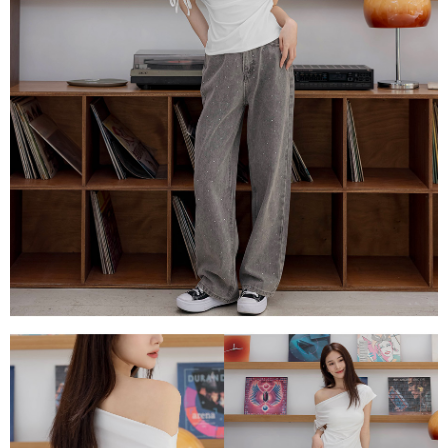
每筆NT$80，滿NT$1,500(含以上)免運費
易，需依本服務之必要範圍內提供個人資料，並將交易相關給付款項請求債
權轉讓予恩沛科技股份有限公司。
國家/地區配送
查看運費
２．關於個人資料處理事宜，請瀏覽以下網址：
https://aftee.tw/terms/#terms3
３．未成年的使用者請事先徵得法定代理人或監護人之同意方可使用
「AFTEE先享後付」，若未經同意申辦者引起之損失，本公司不負相關責
任。
４．使用「AFTEE先享後付」時，將依據個別帳號之用戶狀況，依本公司即
時審查核予不同之上限額度；若仍有額度不足之情形，本公司將視審查結果
請求用戶進行身份認證。
５．嚴禁一人註冊多個帳號或使用他人資訊註冊。若發現惡意使用之情形，
恩沛科技股份有限公司將有權停止該用戶之使用額度並採取法律行動。