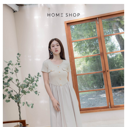
每筆NT$80，滿NT$1,500(含以上)免運費
易，需依本服務之必要範圍內提供個人資料，並將交易相關給付款項請求債
權轉讓予恩沛科技股份有限公司。
國家/地區配送
查看運費
２．關於個人資料處理事宜，請瀏覽以下網址：
https://aftee.tw/terms/#terms3
３．未成年的使用者請事先徵得法定代理人或監護人之同意方可使用
「AFTEE先享後付」，若未經同意申辦者引起之損失，本公司不負相關責
任。
４．使用「AFTEE先享後付」時，將依據個別帳號之用戶狀況，依本公司即
時審查核予不同之上限額度；若仍有額度不足之情形，本公司將視審查結果
請求用戶進行身份認證。
５．嚴禁一人註冊多個帳號或使用他人資訊註冊。若發現惡意使用之情形，
恩沛科技股份有限公司將有權停止該用戶之使用額度並採取法律行動。