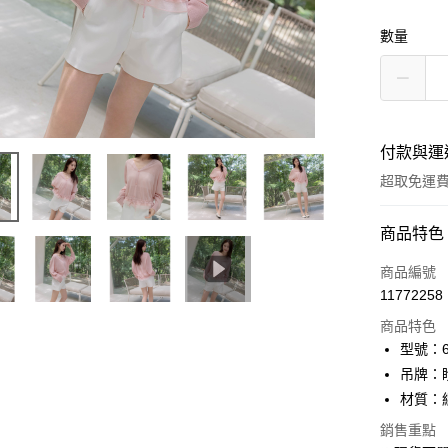
數量
付款與運
超取免運
付款方式
商品特色
信用卡一
商品編號
11772258
信用卡分
商品特色
3 期 
型號：61
6 期 
合作金
吊牌：
華南商
12 期
材質：
合作金
上海商
華南商
24 期
合作金
銷售重點
國泰世
上海商