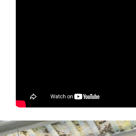
３．收到繳
免運費
【注意事
／ATM／
1.本服務
※ 請注意
付款後7-1
用戶於交
絡購買商品
款買賣價
先享後付
免運費
2.基於同
※ 交易是
資料（包
是否繳費成
一般商品
用，由本
付客戶支
免運費
3.完整用
【注意事
付款後門
１．透過由
交易，需
每筆NT$8
求債權轉
２．關於
國家/地區
https://aft
３．未成
「AFTE
任。
４．使用「
即時審查
結果請求
５．嚴禁
形，恩沛
動。