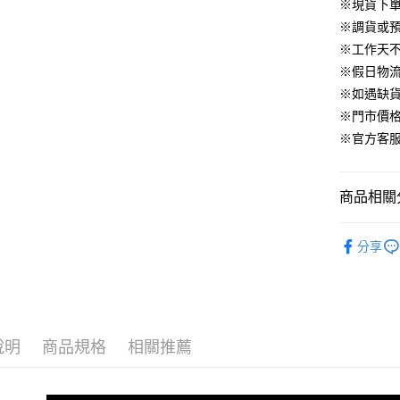
華南商
※現貨下單
臺灣中
合作金
LINE Pay
國泰世
上海商
匯豐（
※調貨或預
華南商
臺灣中
國泰世
聯邦商
Apple Pay
上海商
※工作天
匯豐（
臺灣中
元大商
兆豐國
聯邦商
※假日物
匯豐（
街口支付
玉山商
台中商
元大商
※如遇缺
聯邦商
台新國
華泰商
玉山商
悠遊付
元大商
※門市價
台灣樂
遠東國
台新國
玉山商
※官方客服LI
永豐商
台灣樂
大哥付你
台新國
星展（
相關說明
台灣樂
中國信
【大哥付
商品相關分
AFTEE先
1.本服務
2.付款方
相關說明
▹外套、罩
流程，驗
【關於「A
分享
ATM付款
完成交易
AFTEE
🔥 HS新
3.實際核
便利好安
4.訂單成
１．簡單
消。如遇
２．便利
運送方式
無法說明
３．安心
【繳款方
付款後全
說明
商品規格
相關推薦
1.分期款
【「AFT
醒簡訊。
免運費
１．於結帳
2.透過簡
付」結帳
帳／街口支
付款後萊
２．訂單