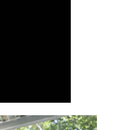
費通知簡訊後14天內，點擊此簡訊中的連結，可透過四大超商
項】
網路銀行／等多元方式進行付款，方視為交易完成。
係由「台灣大哥大股份有限公司」（以下簡稱本公司）所提供，讓
：結帳手續完成當下不需立刻繳費，但若您需要取消訂單，請聯
1取貨
易時，得透過本服務購買商品或服務，並由商店將買賣／分期付
的店家。未經商家同意取消之訂單仍視為有效，需透過AFTEE
金債權讓與本公司後，依約使用本公司帳單繳交帳款。
繳納相關費用。
意付款使用「大哥付你分期」之契約關係目的，商店將以您的個人
否成功請以「AFTEE先享後付 」之結帳頁面顯示為準，若有關於
含姓名、電話或地址）提供予台灣大哥大進項蒐集、處理及利
功／繳費後需取消欲退款等相關疑問，請聯繫「AFTEE先享後
宅配
公司與您本人進行分期帳單所需資料之確認、核對及更正。
援中心」
https://netprotections.freshdesk.com/support/home
戶服務條款，請詳閱以下連結：
https://oppay.tw/userRule
項】
市自取
恩沛科技股份有限公司提供之「AFTEE先享後付」服務完成之
依本服務之必要範圍內提供個人資料，並將交易相關給付款項請
0，滿NT$1,500(含以上)免運費
讓予恩沛科技股份有限公司。
個人資料處理事宜，請瀏覽以下網址：
配送
查看運費
ee.tw/terms/#terms3
年的使用者請事先徵得法定代理人或監護人之同意方可使用
E先享後付」，若未經同意申辦者引起之損失，本公司不負相關責
AFTEE先享後付」時，將依據個別帳號之用戶狀況，依本公司
核予不同之上限額度；若仍有額度不足之情形，本公司將視審查
用戶進行身份認證。
一人註冊多個帳號或使用他人資訊註冊。若發現惡意使用之情
科技股份有限公司將有權停止該用戶之使用額度並採取法律行