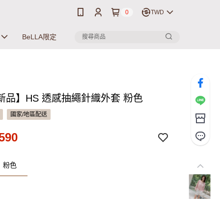
0
TWD
BeLLA限定
新品】HS 透感抽繩針織外套 粉色
國家/地區配送
590
：粉色