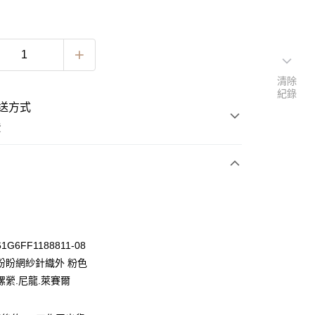
清除
紀錄
送方式
費
次付款
期付款
0 利率 每期
NT$530
21家銀行
G6FF1188811-08
0 利率 每期
NT$265
21家銀行
庫商業銀行
第一商業銀行
盼盼網紗針織外 粉色
業銀行
彰化商業銀行
 0 利率 每期
NT$132
21家銀行
縲縈.尼龍.萊賽爾
庫商業銀行
第一商業銀行
業儲蓄銀行
台北富邦商業銀行
業銀行
彰化商業銀行
 0 利率 每期
NT$66
20家銀行
庫商業銀行
第一商業銀行
華商業銀行
兆豐國際商業銀行
業儲蓄銀行
台北富邦商業銀行