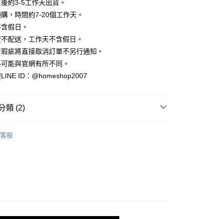
業銀行
彰化商業銀行
後約3-5工作天出貨。
小企業銀行
台中商業銀行
庫商業銀行
第一商業銀行
華商業銀行
兆豐國際商業銀行
業儲蓄銀行
台北富邦商業銀行
台灣）商業銀行
華泰商業銀行
購，時間約7-20個工作天。
業銀行
彰化商業銀行
小企業銀行
台中商業銀行
華商業銀行
兆豐國際商業銀行
業銀行
遠東國際商業銀行
業儲蓄銀行
台北富邦商業銀行
不含假日。
台灣）商業銀行
華泰商業銀行
小企業銀行
台中商業銀行
業銀行
永豐商業銀行
際商業銀行
臺灣中小企業銀行
業銀行
遠東國際商業銀行
流不配送，工作天不含假日。
台灣）商業銀行
華泰商業銀行
業銀行
星展（台灣）商業銀行
業銀行
匯豐（台灣）商業銀行
業銀行
永豐商業銀行
貨瑕疵將直接取消訂單不另行通知。
業銀行
遠東國際商業銀行
際商業銀行
中國信託商業銀行
業銀行
聯邦商業銀行
業銀行
星展（台灣）商業銀行
業銀行
永豐商業銀行
格可能與官網有所不同。
天信用卡公司
際商業銀行
元大商業銀行
際商業銀行
中國信託商業銀行
業銀行
星展（台灣）商業銀行
NE ID：@homeshop2007
業銀行
玉山商業銀行
天信用卡公司
分期
際商業銀行
中國信託商業銀行
台灣）商業銀行
台新國際商業銀行
天信用卡公司
託商業銀行
台灣樂天信用卡公司
你分期使用說明】
類 (2)
享後付
由台灣大哥大提供，台灣大哥大用戶可立即使用無須另外申請。
式選擇「大哥付你分期」，訂單成立後會自動跳轉到大哥付的交易
衫
證手機門號後，選擇欲分期的期數、繳款截止日，確認付款後即
FTEE先享後付」】
客服
。
先享後付是「在收到商品之後才付款」的支付方式。 讓您購物簡單
品79折起
准額度、可分期數及費用金額請依後續交易確認頁面所載為準。
心！
立30分鐘內，如未前往確認交易或遇審核未通過，訂單將自動取
：不需註冊會員、不需綁卡、不需儲值。
「轉專審核」未通過狀況，表示未達大哥付你分期系統評分，恕
：只要手機號碼，簡訊認證，即可結帳。
評估內容。
：先確認商品／服務後，再付款。
式說明】
家取貨
項不併入電信帳單，「大哥付你分期」於每月結算日後寄送繳費提
EE先享後付」結帳流程】
方式選擇「AFTEE先享後付」後，將跳轉至「AFTEE先享後
訊連結打開帳單後，可選擇「超商條碼／台灣大直營門市／銀行轉
頁面，進行簡訊認證並確認金額後，即可完成結帳。
付／iPASS MONEY」等通路繳費。
爾富取貨
成立數日內，您將收到繳費通知簡訊。