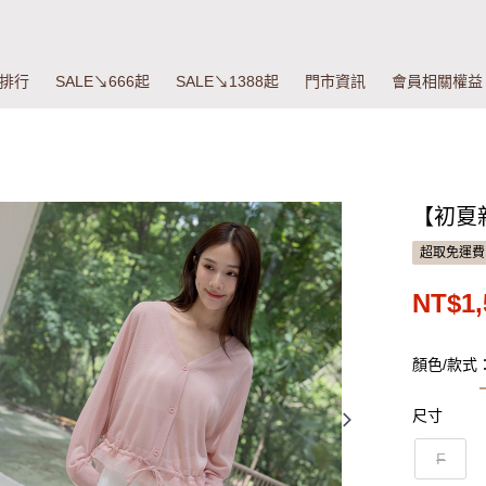
排行
SALE↘666起
SALE↘1388起
門市資訊
會員相關權益
【初夏
超取免運費
NT$1,
顏色/款式
尺寸
F